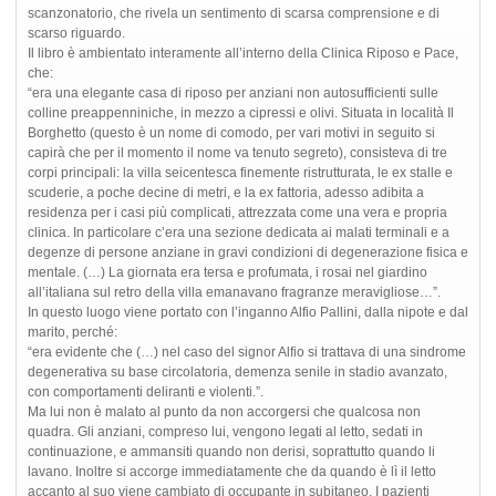
scanzonatorio, che rivela un sentimento di scarsa comprensione e di
scarso riguardo.
Il libro è ambientato interamente all’interno della Clinica Riposo e Pace,
che:
“era una elegante casa di riposo per anziani non autosufficienti sulle
colline preappenniniche, in mezzo a cipressi e olivi. Situata in località Il
Borghetto (questo è un nome di comodo, per vari motivi in seguito si
capirà che per il momento il nome va tenuto segreto), consisteva di tre
corpi principali: la villa seicentesca finemente ristrutturata, le ex stalle e
scuderie, a poche decine di metri, e la ex fattoria, adesso adibita a
residenza per i casi più complicati, attrezzata come una vera e propria
clinica. In particolare c’era una sezione dedicata ai malati terminali e a
degenze di persone anziane in gravi condizioni di degenerazione fisica e
mentale. (…) La giornata era tersa e profumata, i rosai nel giardino
all’italiana sul retro della villa emanavano fragranze meravigliose…”.
In questo luogo viene portato con l’inganno Alfio Pallini, dalla nipote e dal
marito, perché:
“era evidente che (…) nel caso del signor Alfio si trattava di una sindrome
degenerativa su base circolatoria, demenza senile in stadio avanzato,
con comportamenti deliranti e violenti.”.
Ma lui non è malato al punto da non accorgersi che qualcosa non
quadra. Gli anziani, compreso lui, vengono legati al letto, sedati in
continuazione, e ammansiti quando non derisi, soprattutto quando li
lavano. Inoltre si accorge immediatamente che da quando è lì il letto
accanto al suo viene cambiato di occupante in subitaneo. I pazienti