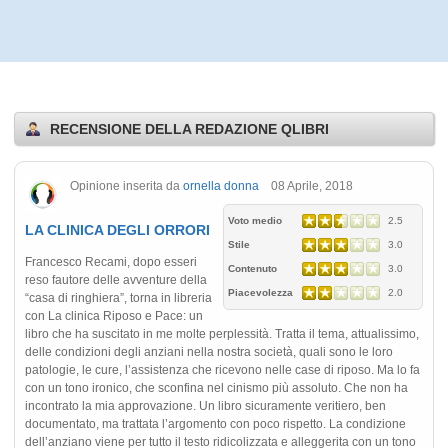
RECENSIONE DELLA REDAZIONE QLIBRI
Opinione inserita da
ornella donna
08 Aprile, 2018
Voto medio
2.5
LA CLINICA DEGLI ORRORI
Stile
3.0
Francesco Recami, dopo esseri
Contenuto
3.0
reso fautore delle avventure della
Piacevolezza
2.0
“casa di ringhiera”, torna in libreria
con La clinica Riposo e Pace: un
libro che ha suscitato in me molte perplessità. Tratta il tema, attualissimo,
delle condizioni degli anziani nella nostra società, quali sono le loro
patologie, le cure, l’assistenza che ricevono nelle case di riposo. Ma lo fa
con un tono ironico, che sconfina nel cinismo più assoluto. Che non ha
incontrato la mia approvazione. Un libro sicuramente veritiero, ben
documentato, ma trattata l’argomento con poco rispetto. La condizione
dell’anziano viene per tutto il testo ridicolizzata e alleggerita con un tono