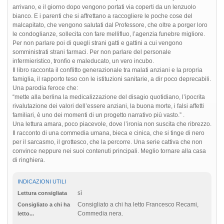
arrivano, e il giorno dopo vengono portati via coperti da un lenzuolo
bianco. E i parenti che si affrettano a raccogliere le poche cose del
malcapitato, che vengono salutati dal Professore, che oltre a porger loro
le condoglianze, sollecita con fare mellifluo, l’agenzia funebre migliore.
Per non parlare poi di quegli strani gatti e gattini a cui vengono
somministrati strani farmaci. Per non parlare del personale
infermieristico, tronfio e maleducato, un vero incubo.
Il libro racconta il conflitto generazionale tra malati anziani e la propria
famiglia, il rapporto teso con le istituzioni sanitarie, a dir poco deprecabili.
Una parodia feroce che:
“mette alla berlina la medicalizzazione del disagio quotidiano, l’ipocrita
rivalutazione dei valori dell’essere anziani, la buona morte, i falsi affetti
familiari, è uno dei momenti di un progetto narrativo più vasto.” .
Una lettura amara, poco piacevole, dove l’ironia non suscita che ribrezzo.
Il racconto di una commedia umana, bieca e cinica, che si tinge di nero
per il sarcasmo, il grottesco, che la percorre. Una serie cattiva che non
convince neppure nei suoi contenuti principali. Meglio tornare alla casa
di ringhiera.
INDICAZIONI UTILI
sì
Lettura consigliata
Consigliato a chi ha letto Francesco Recami,
Consigliato a chi ha
Commedia nera.
letto...