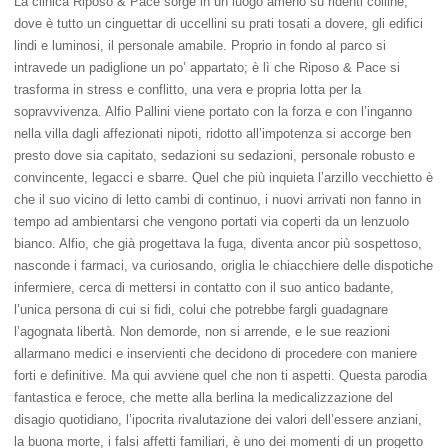
La clinica Riposo & Pace sorge in un luogo ameno su ridenti colline,
dove è tutto un cinguettar di uccellini su prati tosati a dovere, gli edifici
lindi e luminosi, il personale amabile. Proprio in fondo al parco si
intravede un padiglione un po’ appartato; è lì che Riposo & Pace si
trasforma in stress e conflitto, una vera e propria lotta per la
sopravvivenza. Alfio Pallini viene portato con la forza e con l’inganno
nella villa dagli affezionati nipoti, ridotto all’impotenza si accorge ben
presto dove sia capitato, sedazioni su sedazioni, personale robusto e
convincente, legacci e sbarre. Quel che più inquieta l’arzillo vecchietto è
che il suo vicino di letto cambi di continuo, i nuovi arrivati non fanno in
tempo ad ambientarsi che vengono portati via coperti da un lenzuolo
bianco. Alfio, che già progettava la fuga, diventa ancor più sospettoso,
nasconde i farmaci, va curiosando, origlia le chiacchiere delle dispotiche
infermiere, cerca di mettersi in contatto con il suo antico badante,
l’unica persona di cui si fidi, colui che potrebbe fargli guadagnare
l’agognata libertà. Non demorde, non si arrende, e le sue reazioni
allarmano medici e inservienti che decidono di procedere con maniere
forti e definitive. Ma qui avviene quel che non ti aspetti. Questa parodia
fantastica e feroce, che mette alla berlina la medicalizzazione del
disagio quotidiano, l’ipocrita rivalutazione dei valori dell’essere anziani,
la buona morte, i falsi affetti familiari, è uno dei momenti di un progetto