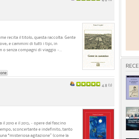
 recita il titolo, questa raccolta. Gente
ltrove; e cammini di tutti i tipi, in
n o senza compagni di viaggio –...
RECE
ione
4.8 (
1
)
 il 2010 e il 2013, – opere dal fascino
tempo, sconcertante e indefinito, tanto
so una “misteriosa agitazione” (come la