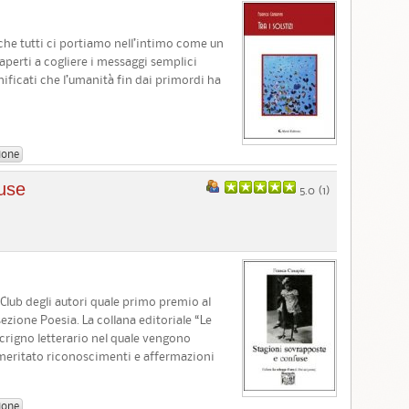
o, che tutti ci portiamo nell’intimo come un
 aperti a cogliere i messaggi semplici
gnificati che l’umanità fin dai primordi ha
ione
fuse
5.0 (
1
)
 Club degli autori quale primo premio al
zione Poesia. La collana editoriale “Le
crigno letterario nel quale vengono
 meritato riconoscimenti e affermazioni
ione