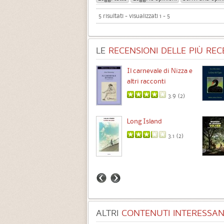
5 risultati - visualizzati 1 - 5
LE
RECENSIONI DELLE PIÙ RECE
Chimere
Il carnevale di Nizza e
altri racconti
3.5 (
1
)
3.9 (
2
)
Intermezzo
Long Island
3.7 (
3
)
3.1 (
2
)
ALTRI
CONTENUTI INTERESSANT