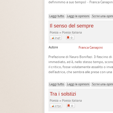
definimmo a suo tempo) – Franca Canapini 
Leggi tutto
Leggi le opinioni
Scrivi una opin
Il senso del sempre
Poesia » Poesia italiana
0
2147
Autore
Franca Canapini
Prefazione di Neuro Bonifazi. Il fascino d
immediato, ed è, nello stesso tempo, sconce
il critico, fosse volutamente assalito o in
dell’autrice, che sembra alle prese con una
Leggi tutto
Leggi le opinioni
Scrivi una opin
Tra i solstizi
Poesia » Poesia italiana
0
2732