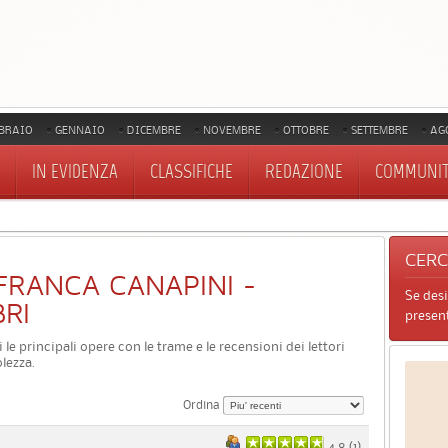
BRAIO
GENNAIO
DICEMBRE
NOVEMBRE
OTTOBRE
SETTEMBRE
AG
IN EVIDENZA
CLASSIFICHE
REDAZIONE
COMMUNI
CER
I FRANCA CANAPINI -
Se des
BRI
present
i le principali opere con le trame e le recensioni dei lettori
lezza.
Ordina
4.8 (
1
)