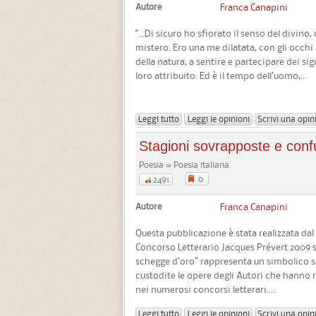
Autore
Franca Canapini
"...Di sicuro ho sfiorato il senso del divin
mistero. Ero una me dilatata, con gli occhi
della natura, a sentire e partecipare dei si
loro attribuito. Ed è il tempo dell’uomo,...
Leggi tutto
Leggi le opinioni
Scrivi una opin
Stagioni sovrapposte e con
Poesia » Poesia italiana
0
2491
Autore
Franca Canapini
Questa pubblicazione è stata realizzata dal
Concorso Letterario Jacques Prévert 2009 se
schegge d’oro” rappresenta un simbolico s
custodite le opere degli Autori che hanno
nei numerosi concorsi letterari....
Leggi tutto
Leggi le opinioni
Scrivi una opin