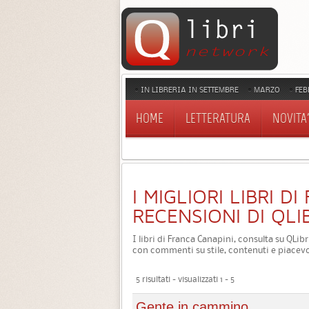
IN LIBRERIA IN SETTEMBRE
MARZO
FEB
HOME
LETTERATURA
NOVITA'
I MIGLIORI LIBRI D
RECENSIONI DI QLI
I libri di Franca Canapini, consulta su QLibr
con commenti su stile, contenuti e piacevo
5 risultati - visualizzati 1 - 5
Gente in cammino