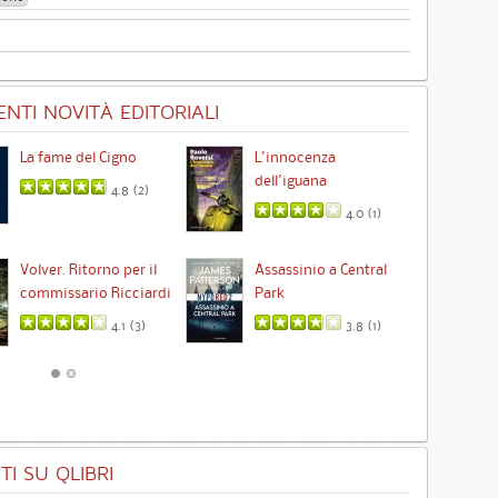
NTI NOVITÀ EDITORIALI
La fame del Cigno
L'innocenza
Id
dell'iguana
4.8 (
2
)
4.0 (
1
)
Ta
Volver. Ritorno per il
Assassinio a Central
commissario Ricciardi
Park
4.1 (
3
)
3.8 (
1
)
I SU QLIBRI