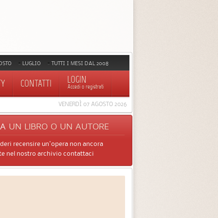
OSTO
LUGLIO
TUTTI I MESI DAL 2008
LOGIN
TY
CONTATTI
Accedi o registrati
VENERDÌ 07 AGOSTO 2026
CA
UN LIBRO O UN AUTORE
ideri recensire un'opera non ancora
e nel nostro archivio contattaci