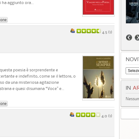
ha aggiunto ora...
ione
4.5 (
1
)
NOVI
i questa poesia è sorprendente e
rtante e indefinito, come se il lettore, o
vaso da una misteriosa agitazione
IN
AR
 strana e quasi disumana “Voce” e...
Nessun 
ione
4.0 (
1
)