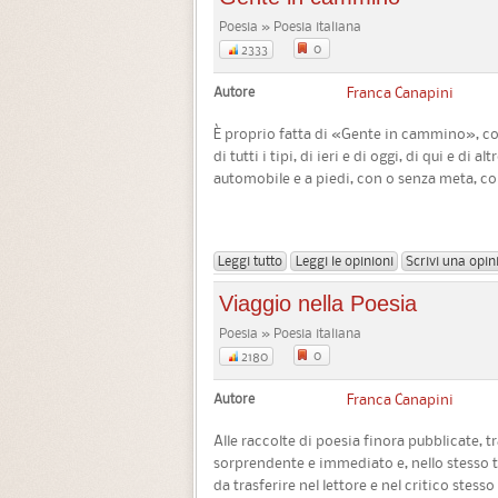
Poesia » Poesia italiana
0
2333
Autore
Franca Canapini
È proprio fatta di «Gente in cammino», come
di tutti i tipi, di ieri e di oggi, di qui e di a
automobile e a piedi, con o senza meta, co
Leggi tutto
Leggi le opinioni
Scrivi una opin
Viaggio nella Poesia
Poesia » Poesia italiana
0
2180
Autore
Franca Canapini
Alle raccolte di poesia finora pubblicate, tra
sorprendente e immediato e, nello stesso 
da trasferire nel lettore e nel critico stes