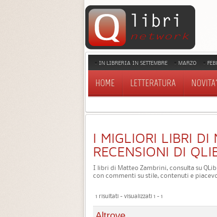
IN LIBRERIA IN SETTEMBRE
MARZO
FEB
HOME
LETTERATURA
NOVITA'
I MIGLIORI LIBRI D
RECENSIONI DI QLI
I libri di Matteo Zambrini, consulta su QLibr
con commenti su stile, contenuti e piacevo
1 risultati - visualizzati 1 - 1
Altrove