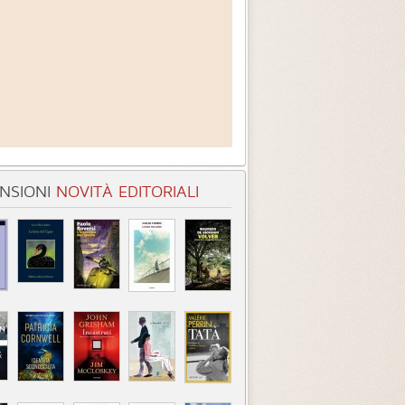
NSIONI
NOVITÀ EDITORIALI
entità sconosciuta
Incastrati
Chime
3.3 (
1
)
3.8 (
1
)