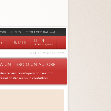
OSTO
LUGLIO
TUTTI I MESI DAL 2008
LOGIN
TY
CONTATTI
Accedi o registrati
VENERDÌ 07 AGOSTO 2026
CA
UN LIBRO O UN AUTORE
ideri recensire un'opera non ancora
e nel nostro archivio contattaci