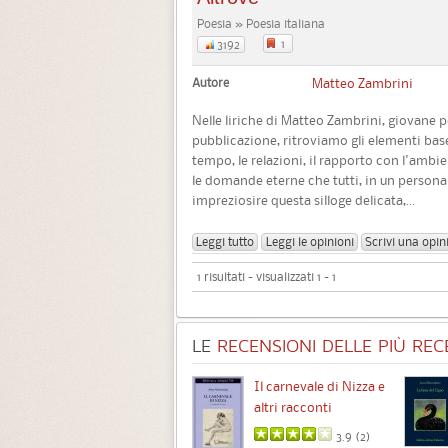
Poesia » Poesia italiana
1
3192
Autore
Matteo Zambrini
Nelle liriche di Matteo Zambrini, giovane p
pubblicazione, ritroviamo gli elementi bas
tempo, le relazioni, il rapporto con l'ambie
le domande eterne che tutti, in un persona
impreziosire questa silloge delicata,...
Leggi tutto
Leggi le opinioni
Scrivi una opin
1 risultati - visualizzati 1 - 1
LE
RECENSIONI DELLE PIÙ RECE
Chimere
Il carnevale di Nizza e
altri racconti
3.5 (
1
)
3.9 (
2
)