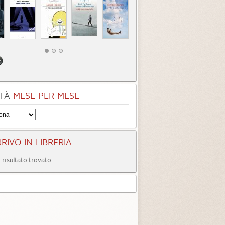
tà
Quando ormai era
Inter
tardi
3.3 (
4
)
4.0 (
1
)
TÀ
MESE PER MESE
RIVO IN LIBRERIA
risultato trovato