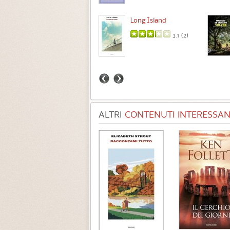
Intermezzo
Long Island
3.7 (
3
)
3.1 (
2
)
ALTRI
CONTENUTI INTERESSANT