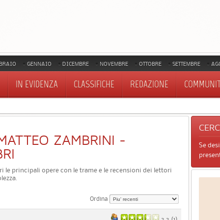
BRAIO
GENNAIO
DICEMBRE
NOVEMBRE
OTTOBRE
SETTEMBRE
AG
IN EVIDENZA
CLASSIFICHE
REDAZIONE
COMMUNI
CER
I MATTEO ZAMBRINI -
Se des
BRI
present
i le principali opere con le trame e le recensioni dei lettori
lezza.
Ordina
3.3 (
1
)