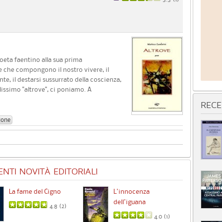
oeta faentino alla sua prima
e che compongono il nostro vivere, il
nte, il destarsi sussurrato della coscienza,
lissimo "altrove", ci poniamo. A
RECE
ione
NTI NOVITÀ EDITORIALI
La fame del Cigno
L'innocenza
Id
dell'iguana
4.8 (
2
)
4.0 (
1
)