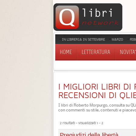
IN LIBRERIA IN SETTEMBRE
MARZO
FEB
HOME
LETTERATURA
NOVITA'
I MIGLIORI LIBRI 
RECENSIONI DI QLI
I libri di Roberto Morpurgo, consulta su QLi
con commenti su stile, contenuti e piacevo
2 risultati - visualizzati 1 - 2
Pregiudizi della libertà