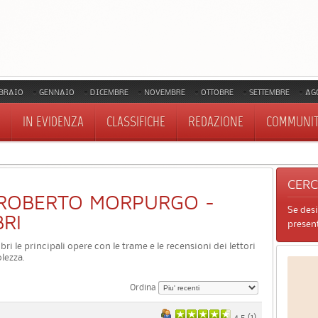
BRAIO
GENNAIO
DICEMBRE
NOVEMBRE
OTTOBRE
SETTEMBRE
AG
IN EVIDENZA
CLASSIFICHE
REDAZIONE
COMMUNI
CER
DI ROBERTO MORPURGO -
Se des
BRI
present
bri le principali opere con le trame e le recensioni dei lettori
lezza.
Ordina
4.5 (
1
)