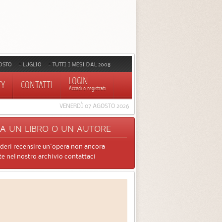
OSTO
LUGLIO
TUTTI I MESI DAL 2008
LOGIN
TY
CONTATTI
Accedi o registrati
VENERDÌ 07 AGOSTO 2026
CA
UN LIBRO O UN AUTORE
ideri recensire un'opera non ancora
e nel nostro archivio contattaci