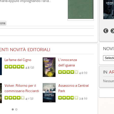
fiarla eppure impregnando l’aria...
ione
NOVI
NTI NOVITÀ EDITORIALI
La fame del Cigno
L'innocenza
Id
dell'iguana
4.8 (
2
)
IN
AR
4.0 (
1
)
Nessun 
Ta
Volver. Ritorno per il
Assassinio a Central
commissario Ricciardi
Park
4.1 (
3
)
3.8 (
1
)