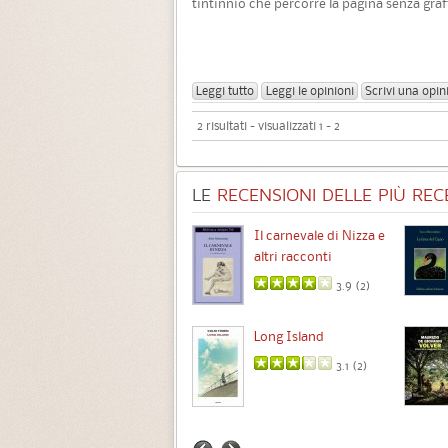
tintinnìo che percorre la pagina senza graf
Leggi tutto
Leggi le opinioni
Scrivi una opin
2 risultati - visualizzati 1 - 2
LE
RECENSIONI DELLE PIÙ RECE
Chimere
Il carnevale di Nizza e
altri racconti
3.5 (
1
)
3.9 (
2
)
Intermezzo
Long Island
3.7 (
3
)
3.1 (
2
)