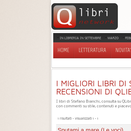
IN LIBRERIA IN SETTEMBRE
MARZO
FEB
HOME
LETTERATURA
NOVITA'
I MIGLIORI LIBRI D
RECENSIONI DI QLI
I libri di Stefano Bianchi, consulta su QLibr
con commenti su stile, contenuti e piacevo
1 risultati - visualizzati 1 - 1
Sputami a mare (Le voci)