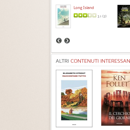
Intermezzo
Long Island
3.7 (
3
)
3.1 (
2
)
ALTRI
CONTENUTI INTERESSANT