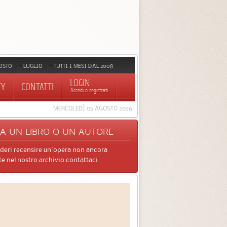
OSTO
LUGLIO
TUTTI I MESI DAL 2008
LOGIN
TY
CONTATTI
Accedi o registrati
MERCOLEDÌ 05 AGOSTO 2026
CA
UN LIBRO O UN AUTORE
ideri recensire un'opera non ancora
e nel nostro archivio contattaci