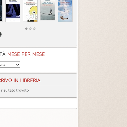
tà
Quando ormai era
Inter
tardi
3.3 (
4
)
4.0 (
1
)
TÀ
MESE PER MESE
RIVO IN LIBRERIA
risultato trovato