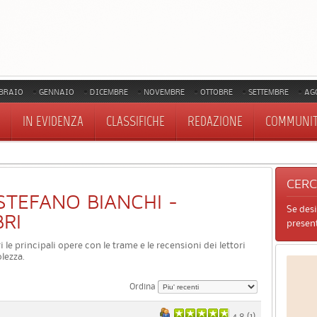
BRAIO
GENNAIO
DICEMBRE
NOVEMBRE
OTTOBRE
SETTEMBRE
AG
IN EVIDENZA
CLASSIFICHE
REDAZIONE
COMMUNI
CER
I STEFANO BIANCHI -
Se des
BRI
present
i le principali opere con le trame e le recensioni dei lettori
lezza.
Ordina
4.8 (
1
)