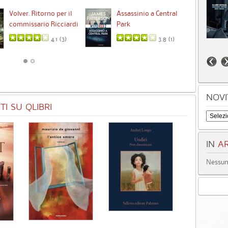
Ta
Volver. Ritorno per il
Assassinio a Central
commissario Ricciardi
Park
4.1 (
3
)
3.8 (
1
)
NOVI
I SU QLIBRI
IN
AR
Nessun 