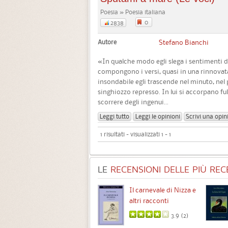
Poesia » Poesia italiana
0
2838
Autore
Stefano Bianchi
«In qualche modo egli slega i sentimenti da
compongono i versi, quasi in una rinnovata
insondabile egli trascende nel minuto, nel 
singhiozzo represso. In lui si accorpano fu
scorrere degli ingenui...
Leggi tutto
Leggi le opinioni
Scrivi una opin
1 risultati - visualizzati 1 - 1
LE
RECENSIONI DELLE PIÙ RECE
Chimere
Il carnevale di Nizza e
altri racconti
3.5 (
1
)
3.9 (
2
)