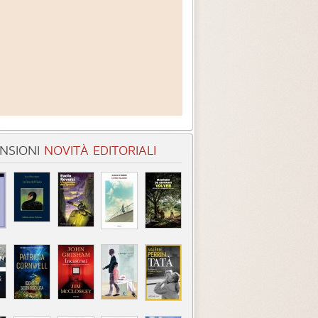
NSIONI
NOVITÀ EDITORIALI
entità sconosciuta
Incastrati
Chime
3.3 (
1
)
3.8 (
1
)