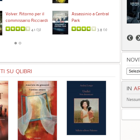
Ta
Volver. Ritorno per il
Assassinio a Central
commissario Ricciardi
Park
4.1 (
3
)
3.8 (
1
)
NOVI
I SU QLIBRI
IN
AR
Nessun 