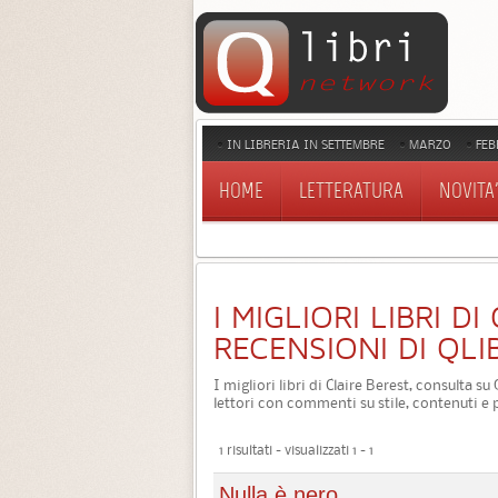
IN LIBRERIA IN SETTEMBRE
MARZO
FEB
HOME
LETTERATURA
NOVITA'
I MIGLIORI LIBRI DI
RECENSIONI DI QLI
I migliori libri di Claire Berest, consulta s
lettori con commenti su stile, contenuti e 
1 risultati - visualizzati 1 - 1
Nulla è nero