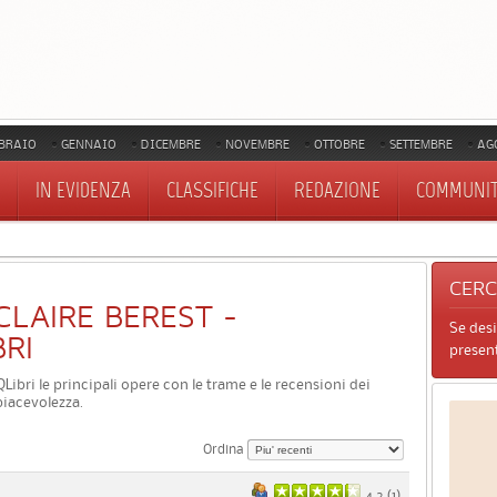
BRAIO
GENNAIO
DICEMBRE
NOVEMBRE
OTTOBRE
SETTEMBRE
AG
IN EVIDENZA
CLASSIFICHE
REDAZIONE
COMMUNI
CER
 CLAIRE BEREST -
Se des
BRI
present
u QLibri le principali opere con le trame e le recensioni dei
piacevolezza.
Ordina
4.2 (
1
)