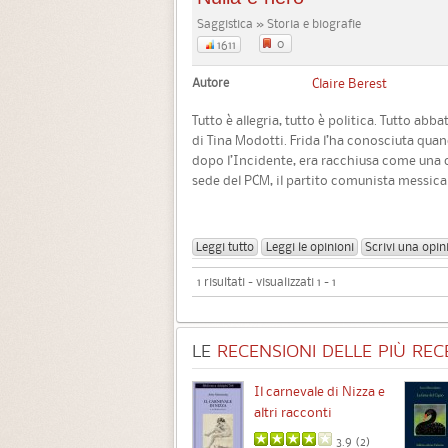
Saggistica » Storia e biografie
0
1611
Autore
Claire Berest
Tutto è allegria, tutto è politica. Tutto abb
di Tina Modotti. Frida l’ha conosciuta quan
dopo l’Incidente, era racchiusa come una c
sede del PCM, il partito comunista messicano
Leggi tutto
Leggi le opinioni
Scrivi una opin
1 risultati - visualizzati 1 - 1
LE
RECENSIONI DELLE PIÙ RECE
Chimere
Il carnevale di Nizza e
altri racconti
3.5 (
1
)
3.9 (
2
)