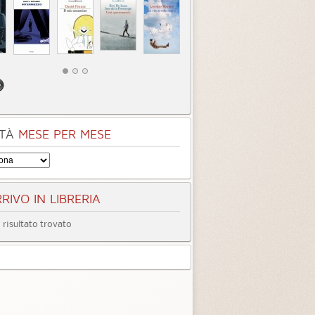
tà
Quando ormai era
Inter
tardi
3.3 (
4
)
4.0 (
1
)
TÀ
MESE PER MESE
RIVO IN LIBRERIA
risultato trovato