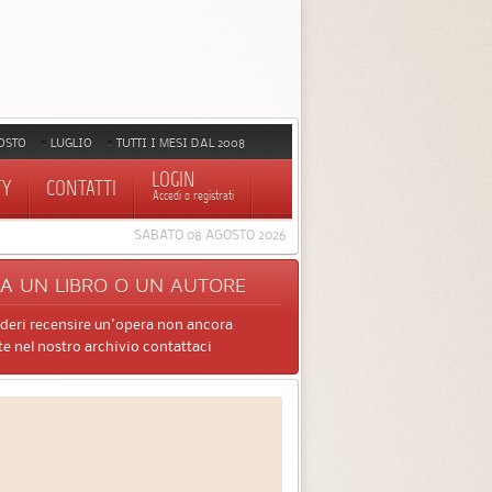
OSTO
LUGLIO
TUTTI I MESI DAL 2008
LOGIN
TY
CONTATTI
Accedi o registrati
SABATO 08 AGOSTO 2026
CA
UN LIBRO O UN AUTORE
ideri recensire un'opera non ancora
e nel nostro archivio contattaci