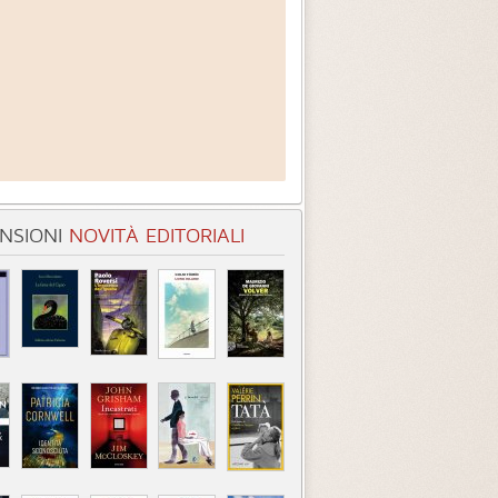
NSIONI
NOVITÀ EDITORIALI
entità sconosciuta
Incastrati
Chime
3.3 (
1
)
3.8 (
1
)