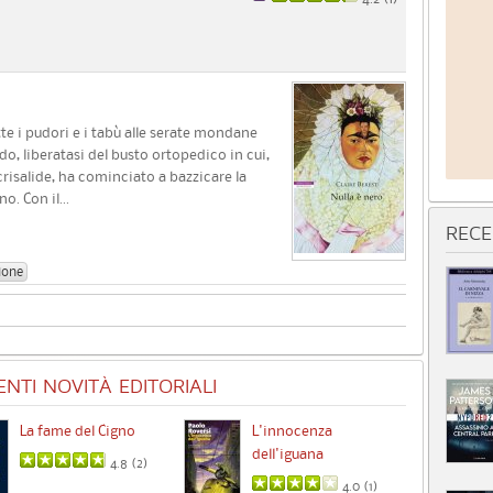
atte i pudori e i tabù alle serate mondane
do, liberatasi del busto ortopedico in cui,
risalide, ha cominciato a bazzicare la
. Con il...
RECE
ione
NTI NOVITÀ EDITORIALI
La fame del Cigno
L'innocenza
Id
dell'iguana
4.8 (
2
)
4.0 (
1
)