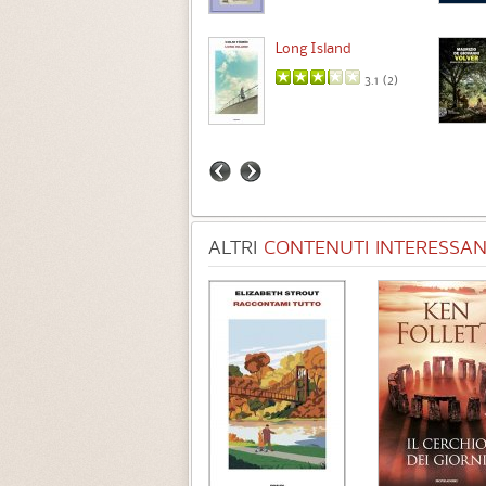
Intermezzo
Long Island
3.7 (
3
)
3.1 (
2
)
ALTRI
CONTENUTI INTERESSANT