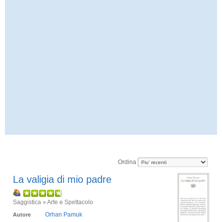
Ordina
La valigia di mio padre
Saggistica » Arte e Spettacolo
Orhan Pamuk
Autore