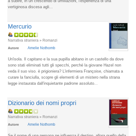
a subire, in un crescendo di umiliazioni, l'esperienza di una
vertiginosa discesa agli...
Mercurio
Narrativa straniera » Romanzi
Amelie Nothomb
Autore
Un'isola. Il capitano e la sua pupilla abitano in un castello da dove
sono stati eliminati tutti gli specchi, perché la giovane Hazel non
veda il suo viso. è prigioniera? L'infermiera Françoise, chiamata a
curare la fanciulla, scopre gli elementi di un mistero nella strana
legge instaurata dall'inquietante padrone assoluto...
Dizionario dei nomi propri
Narrativa straniera » Romanzi
Amelie Nothomb
Autore
Se il nome di una persona ne influenza il destino, allora quello della