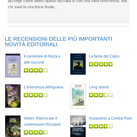
accorge come dietro quella facciata si celi una vera Antichrista. Ma
chi sarà la vincitrice finale...
LE RECENSIONI DELLE PIÙ IMPORTANTI
NOVITÀ EDITORIALI
Il carnevale di Nizza e
La fame del Cigno
altri racconti
L'innocenza dell'iguana
Long Island
Volver. Ritorno per il
Assassinio a Central Park
commissario Ricciardi