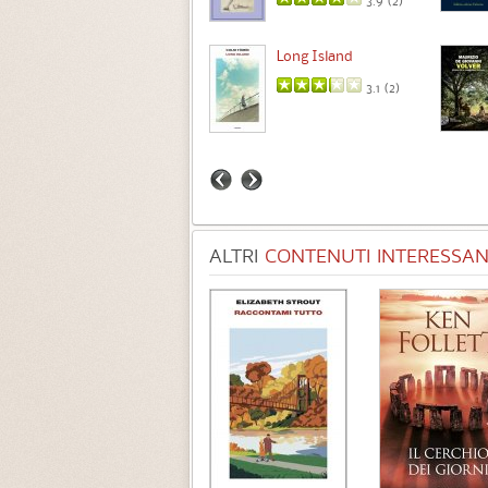
3.9 (
2
)
Intermezzo
Long Island
3.7 (
3
)
3.1 (
2
)
ALTRI
CONTENUTI INTERESSANT