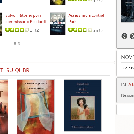
4.0 (
1
)
Ta
Volver. Ritorno per il
Assassinio a Central
commissario Ricciardi
Park
4.1 (
3
)
3.8 (
1
)
NOVI
I SU QLIBRI
IN
AR
Nessun 