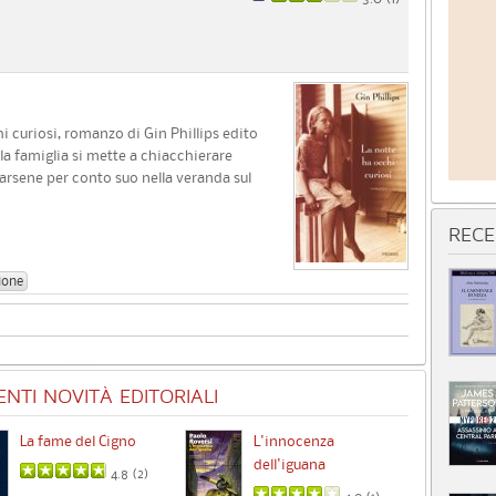
hi curiosi, romanzo di Gin Phillips edito
a famiglia si mette a chiacchierare
starsene per conto suo nella veranda sul
RECE
ione
NTI NOVITÀ EDITORIALI
La fame del Cigno
L'innocenza
Id
dell'iguana
4.8 (
2
)