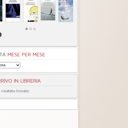
tà
Quando ormai era
Inter
tardi
3.3 (
4
)
4.0 (
1
)
TÀ
MESE PER MESE
RIVO IN LIBRERIA
risultato trovato