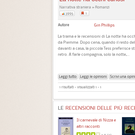
Narrativa straniera » Romanzi
1
3995
Autore
Gin Phillips
La trama e le recensioni di La notte ha occ
da Piemme. Dopo cena, quando il resto dell
davanti a casa, la piccola Tess preferisce 
retro. A farle compagnia, solo la notte,...
Leggi tutto
Leggi le opinioni
Scrivi una opin
1 risultati - visualizzati 1 - 1
LE
RECENSIONI DELLE PIÙ RECE
Chimere
Il carnevale di Nizza e
altri racconti
3.5 (
1
)