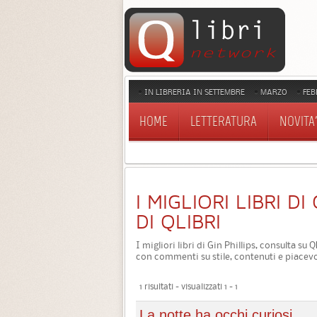
IN LIBRERIA IN SETTEMBRE
MARZO
FEB
HOME
LETTERATURA
NOVITA'
I MIGLIORI LIBRI DI
DI QLIBRI
I migliori libri di Gin Phillips, consulta su 
con commenti su stile, contenuti e piacevo
1 risultati - visualizzati 1 - 1
La notte ha occhi curiosi