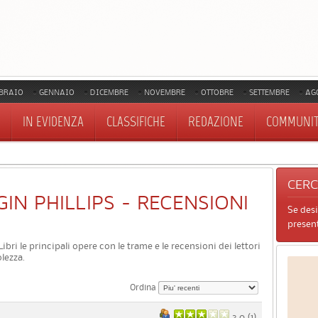
BRAIO
GENNAIO
DICEMBRE
NOVEMBRE
OTTOBRE
SETTEMBRE
AG
IN EVIDENZA
CLASSIFICHE
REDAZIONE
COMMUNI
CER
 GIN PHILLIPS - RECENSIONI
Se des
present
QLibri le principali opere con le trame e le recensioni dei lettori
lezza.
Ordina
3.0 (
1
)