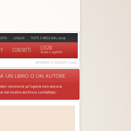
OSTO
LUGLIO
TUTTI I MESI DAL 2008
LOGIN
TY
CONTATTI
Accedi o registrati
VENERDÌ 07 AGOSTO 2026
CA
UN LIBRO O UN AUTORE
ideri recensire un'opera non ancora
e nel nostro archivio contattaci