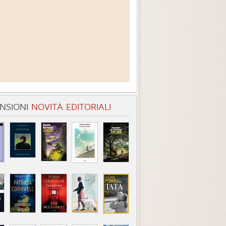
NSIONI
NOVITÀ EDITORIALI
entità sconosciuta
Incastrati
Chime
3.3 (
1
)
3.8 (
1
)