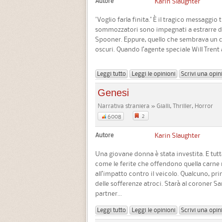
Autore
Karin Slaughter
'Voglio farla finita.’ È il tragico messaggio
sommozzatori sono impegnati a estrarre dal
Spooner. Eppure, quello che sembrava un ca
oscuri. Quando l’agente speciale Will Trent a
Leggi tutto
Leggi le opinioni
Scrivi una opin
Genesi
Narrativa straniera » Gialli, Thriller, Horror
2
6008
Autore
Karin Slaughter
Una giovane donna è stata investita. E tut
come le ferite che offendono quella carn
all’impatto contro il veicolo. Qualcuno, pri
delle sofferenze atroci. Starà al coroner Sar
partner...
Leggi tutto
Leggi le opinioni
Scrivi una opin