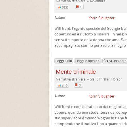
Narrativa straniera » Avventura
1
5833
Autore
Karin Slaughter
Will Trent, l’agente speciale del Georgia B
copertura ed è riuscito a inserirsi in nel gi
senza il supporto della donna che ama, Sa
accompagnato stanno per avere la meglio su 
Leggi tutto
Leggi le opinioni
Scrivi una opin
Mente criminale
Narrativa straniera » Gialli, Thriller, Horror
3
4110
Autore
Karin Slaughter
Will Trent è considerato uno dei migliori a
Eppure, quando una studentessa del college
suo supervisore Amanda Wagner lo tiene fuo
comprenderne il motivo fino a quando i due