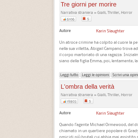
Tre giorni per morire
Narrativa straniera » Gialli, Thriller, Horror
5
6106
Autore
Karin Slaughter
Un atroce crimine ha colpito al cuore la pe
nella sua villetta, Abigail Campano trova ad 
il corpo martoriato di una ragazza. Inizia
siano della figlia Emma, poi, lentamente, la v
Leggi tutto
Leggi le opinioni
Scrivi una opin
L'ombra della verità
Narrativa straniera » Gialli, Thriller, Horror
5
19803
Autore
Karin Slaughter
Quando l’agente Michael Ormewood, del dip
chiamato in un quartiere popolare di Grady
omicidi più brutali cui abbia mai assistito 