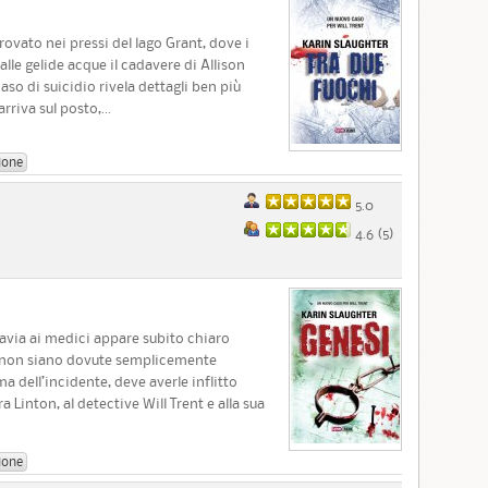
 trovato nei pressi del lago Grant, dove i
le gelide acque il cadavere di Allison
so di suicidio rivela dettagli ben più
rriva sul posto,...
ione
5.0
4.6 (
5
)
tavia ai medici appare subito chiaro
e non siano dovute semplicemente
ma dell’incidente, deve averle inflitto
a Linton, al detective Will Trent e alla sua
ione