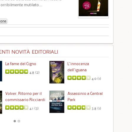
orribilmente mutilato....
ione
NTI NOVITÀ EDITORIALI
La fame del Cigno
L'innocenza
Id
dell'iguana
4.8 (
2
)
4.0 (
1
)
Ta
Volver. Ritorno per il
Assassinio a Central
commissario Ricciardi
Park
4.1 (
3
)
3.8 (
1
)