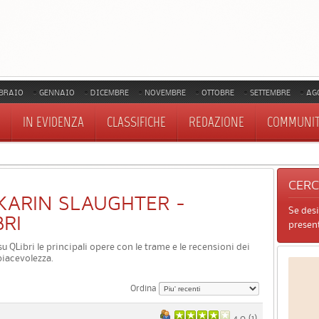
BRAIO
GENNAIO
DICEMBRE
NOVEMBRE
OTTOBRE
SETTEMBRE
AG
IN EVIDENZA
CLASSIFICHE
REDAZIONE
COMMUNI
CER
I KARIN SLAUGHTER -
Se des
BRI
present
 su QLibri le principali opere con le trame e le recensioni dei
piacevolezza.
Ordina
4.0 (
1
)