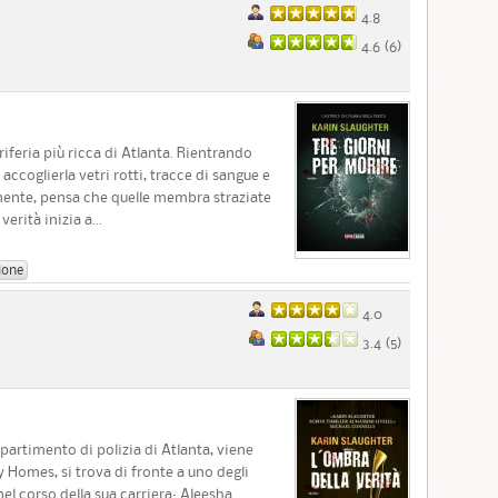
4.8
4.6 (
6
)
riferia più ricca di Atlanta. Rientrando
accoglierla vetri rotti, tracce di sangue e
lmente, pensa che quelle membra straziate
erità inizia a...
ione
4.0
3.4 (
5
)
artimento di polizia di Atlanta, viene
 Homes, si trova di fronte a uno degli
nel corso della sua carriera: Aleesha