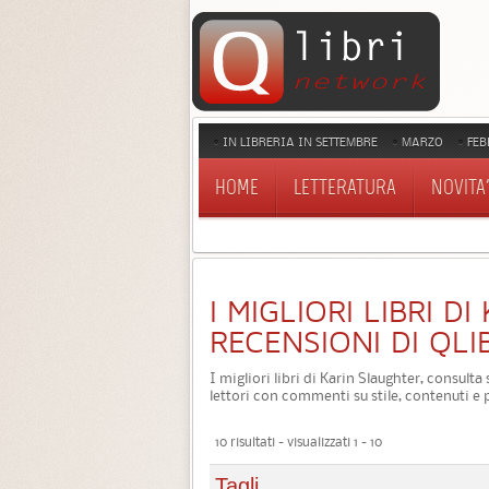
IN LIBRERIA IN SETTEMBRE
MARZO
FEB
HOME
LETTERATURA
NOVITA'
I MIGLIORI LIBRI D
RECENSIONI DI QLI
I migliori libri di Karin Slaughter, consulta
lettori con commenti su stile, contenuti e 
10 risultati - visualizzati 1 - 10
Tagli