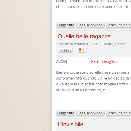
caso più rischioso di tutta la sua carriera.
che c'era qualcun altro sulla scena del crim
Leggi tutto
Leggi le opinioni
Scrivi una opin
Quelle belle ragazze
Narrativa straniera » Gialli, Thriller, Horror
1
3864
Autore
Karin Slaughter
Claire e Lydia sono sorelle che non si parlan
sono interrotti quando Claire ha deciso di 
diventare la sua sofisticata moglie trofeo. 
storia con un ex detenuto, e...
Leggi tutto
Leggi le opinioni
Scrivi una opin
L'invisibile