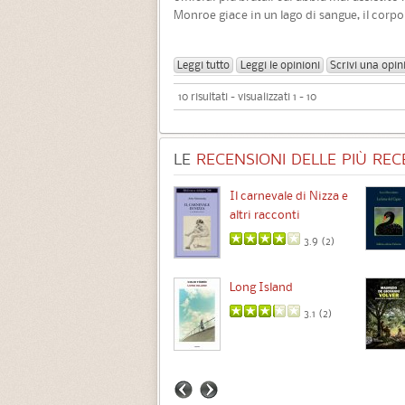
Monroe giace in un lago di sangue, il corpo 
Leggi tutto
Leggi le opinioni
Scrivi una opin
10 risultati - visualizzati 1 - 10
LE
RECENSIONI DELLE PIÙ RECE
Chimere
Il carnevale di Nizza e
altri racconti
3.5 (
1
)
3.9 (
2
)
Intermezzo
Long Island
3.7 (
3
)
3.1 (
2
)