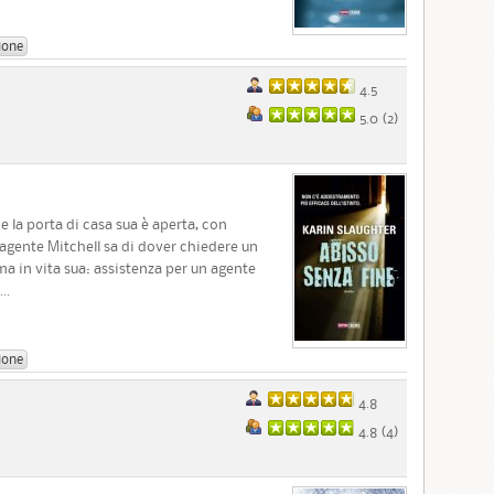
ione
4.5
5.0 (
2
)
e la porta di casa sua è aperta, con
’agente Mitchell sa di dover chiedere un
a in vita sua: assistenza per un agente
..
ione
4.8
4.8 (
4
)