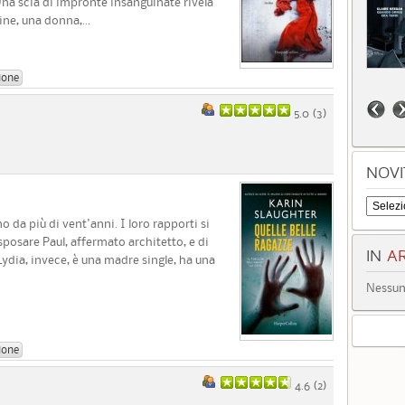
 Una scia di impronte insanguinate rivela
ine, una donna,...
ione
5.0 (
3
)
NOVI
o da più di vent'anni. I loro rapporti si
sposare Paul, affermato architetto, e di
IN
AR
Lydia, invece, è una madre single, ha una
Nessun 
ione
4.6 (
2
)