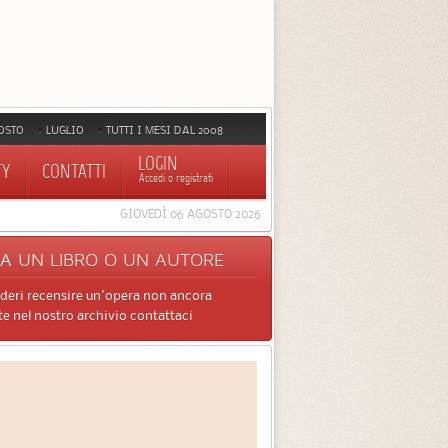
OSTO
LUGLIO
TUTTI I MESI DAL 2008
LOGIN
TY
CONTATTI
Accedi o registrati
GIOVEDÌ 06 AGOSTO 2026
CA
UN LIBRO O UN AUTORE
ideri recensire un'opera non ancora
e nel nostro archivio contattaci