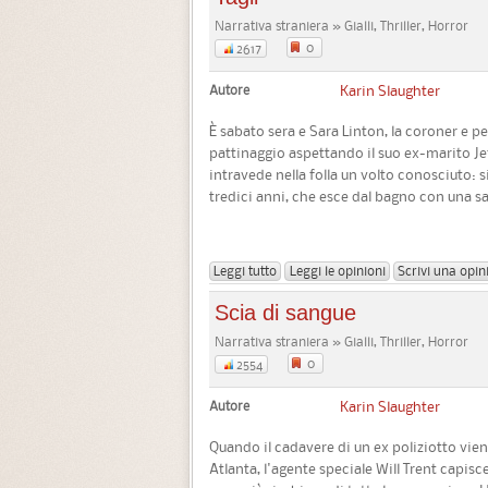
Narrativa straniera » Gialli, Thriller, Horror
0
2617
Autore
Karin Slaughter
È sabato sera e Sara Linton, la coroner e ped
pattinaggio aspettando il suo ex-marito Jeff
intravede nella folla un volto conosciuto: s
tredici anni, che esce dal bagno con una sac
Leggi tutto
Leggi le opinioni
Scrivi una opin
Scia di sangue
Narrativa straniera » Gialli, Thriller, Horror
0
2554
Autore
Karin Slaughter
Quando il cadavere di un ex poliziotto vie
Atlanta, l'agente speciale Will Trent capisc