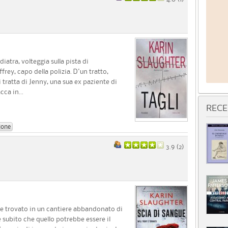
iatra, volteggia sulla pista di
rey, capo della polizia. D'un tratto,
i tratta di Jenny, una sua ex paziente di
ca in...
RECE
ione
3.9 (
2
)
ne trovato in un cantiere abbandonato di
e subito che quello potrebbe essere il