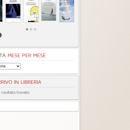
tà
Quando ormai era
Inter
tardi
3.3 (
4
)
4.0 (
1
)
TÀ
MESE PER MESE
RIVO IN LIBRERIA
risultato trovato