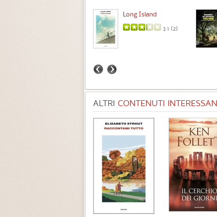
Intermezzo
Long Island
3.7 (
3
)
3.1 (
2
)
ALTRI
CONTENUTI INTERESSANT