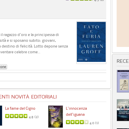
 il ragazzo d'oro e la principessa di
sità e si sposano subito: giovani,
n destino di felicità. Lotto depone senza
iventare celebre come...
RECE
ione
NTI NOVITÀ EDITORIALI
La fame del Cigno
L'innocenza
Id
dell'iguana
4.8 (
2
)
4.0 (
1
)