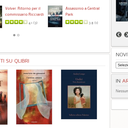
Ta
Volver. Ritorno per il
Assassinio a Central
commissario Ricciardi
Park
4.1 (
3
)
3.8 (
1
)
NOVI
I SU QLIBRI
IN
AR
Nessun 