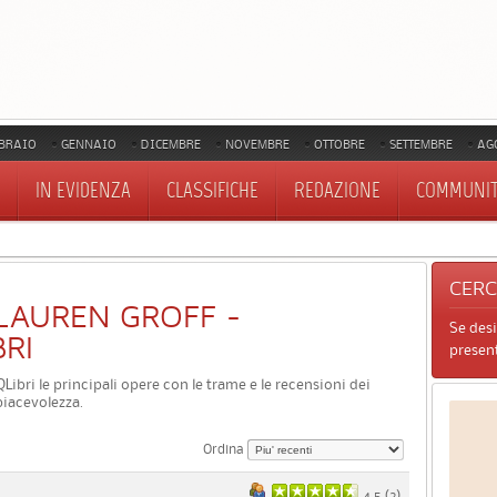
BRAIO
GENNAIO
DICEMBRE
NOVEMBRE
OTTOBRE
SETTEMBRE
AG
IN EVIDENZA
CLASSIFICHE
REDAZIONE
COMMUNI
CER
I LAUREN GROFF -
Se des
BRI
present
 QLibri le principali opere con le trame e le recensioni dei
piacevolezza.
Ordina
4.5 (
2
)