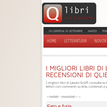
IN LIBRERIA IN SETTEMBRE
MARZO
FEB
HOME
LETTERATURA
NOVITA'
I MIGLIORI LIBRI D
RECENSIONI DI QLI
I migliori libri di Lauren Groff, consulta su
lettori con commenti su stile, contenuti e 
1 risultati - visualizzati 1 - 1
Fato e furia