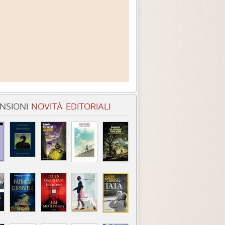
NSIONI
NOVITÀ EDITORIALI
entità sconosciuta
Incastrati
Chime
3.3 (
1
)
3.8 (
1
)