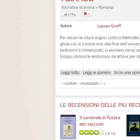
Narrativa straniera » Romanzi
1
2794
Autore
Lauren Groff
Per alcuni la vita è sogno. Lotto e Mathilde,
ghiaccio, si conoscono alla fine dell'univer
bellissimi e innamorati, si avviano verso u
troppo dolore le ambizioni da attore per d
Leggi tutto
Leggi le opinioni
Scrivi una opin
1 risultati - visualizzati 1 - 1
LE
RECENSIONI DELLE PIÙ RECE
Chimere
Il carnevale di Nizza e
altri racconti
3.5 (
1
)
3.9 (
2
)