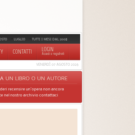
OSTO
LUGLIO
TUTTI I MESI DAL 2008
LOGIN
TY
CONTATTI
Accedi o registrati
VENERDÌ 07 AGOSTO 2026
CA
UN LIBRO O UN AUTORE
ideri recensire un'opera non ancora
e nel nostro archivio contattaci