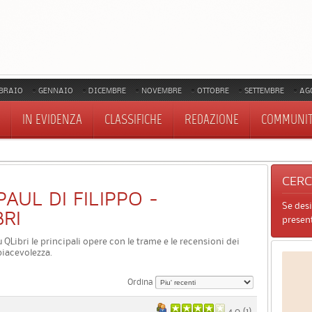
BRAIO
GENNAIO
DICEMBRE
NOVEMBRE
OTTOBRE
SETTEMBRE
AG
IN EVIDENZA
CLASSIFICHE
REDAZIONE
COMMUNI
CER
 PAUL DI FILIPPO -
Se des
BRI
present
su QLibri le principali opere con le trame e le recensioni dei
piacevolezza.
Ordina
4.0 (
1
)