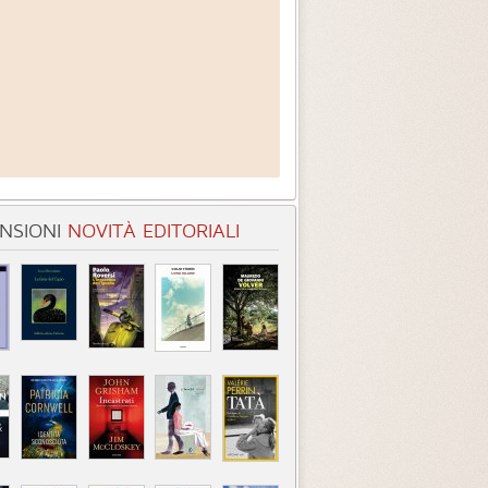
NSIONI
NOVITÀ EDITORIALI
entità sconosciuta
Incastrati
Chime
3.3 (
1
)
3.8 (
1
)