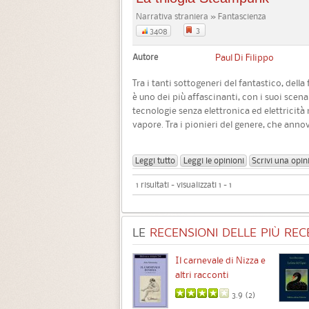
Narrativa straniera » Fantascienza
3
3408
Autore
Paul Di Filippo
Tra i tanti sottogeneri del fantastico, dell
è uno dei più affascinanti, con i suoi scenar
tecnologie senza elettronica ed elettricità
vapore. Tra i pionieri del genere, che ann
Leggi tutto
Leggi le opinioni
Scrivi una opin
1 risultati - visualizzati 1 - 1
LE
RECENSIONI DELLE PIÙ RECE
Chimere
Il carnevale di Nizza e
altri racconti
3.5 (
1
)
3.9 (
2
)