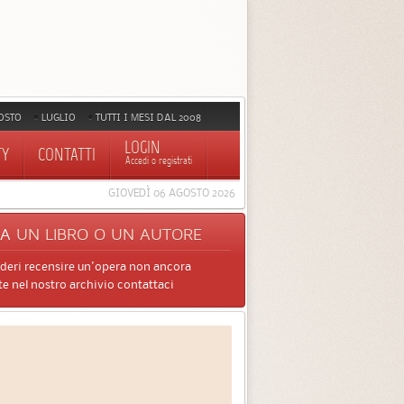
OSTO
LUGLIO
TUTTI I MESI DAL 2008
LOGIN
TY
CONTATTI
Accedi o registrati
GIOVEDÌ 06 AGOSTO 2026
CA
UN LIBRO O UN AUTORE
ideri recensire un'opera non ancora
e nel nostro archivio contattaci