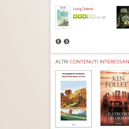
Intermezzo
Long Island
3.7 (
3
)
3.1 (
2
)
ALTRI
CONTENUTI INTERESSANT