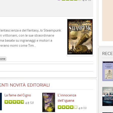
a fantascienza e del fantasy, lo Steampunk
i vittoriani, con le sue straordinarie
 ma basate su ingranaggi e motori a
overano nomi come Tim...
RECE
ione
NTI NOVITÀ EDITORIALI
La fame del Cigno
L'innocenza
Id
dell'iguana
4.8 (
2
)
4.0 (
1
)