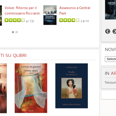
Ta
Volver. Ritorno per il
Assassinio a Central
commissario Ricciardi
Park
4.1 (
3
)
3.8 (
1
)
NOVI
I SU QLIBRI
IN
AR
Nessun 