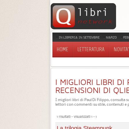
IN LIBRERIA IN SETTEMBRE
MARZO
FEB
HOME
LETTERATURA
NOVITA'
I MIGLIORI LIBRI DI
RECENSIONI DI QLI
I migliori libri di Paul Di Filippo, consulta 
lettori con commenti su stile, contenuti e 
1 risultati - visualizzati 1 - 1
La trilogia Steampunk