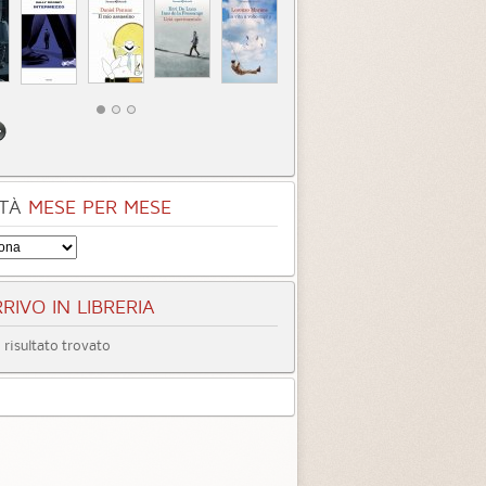
tà
Quando ormai era
Inter
tardi
3.3 (
4
)
4.0 (
1
)
TÀ
MESE PER MESE
RIVO IN LIBRERIA
risultato trovato