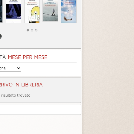
tà
Quando ormai era
Inter
tardi
3.3 (
4
)
4.0 (
1
)
TÀ
MESE PER MESE
RIVO IN LIBRERIA
risultato trovato