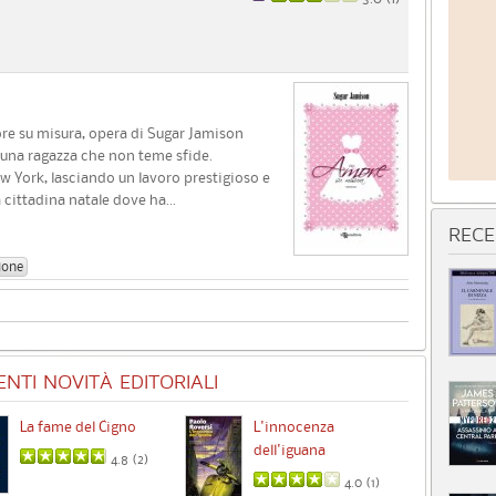
ore su misura, opera di Sugar Jamison
è una ragazza che non teme sfide.
ew York, lasciando un lavoro prestigioso e
a cittadina natale dove ha...
RECE
ione
NTI NOVITÀ EDITORIALI
La fame del Cigno
L'innocenza
Id
dell'iguana
4.8 (
2
)
4.0 (
1
)