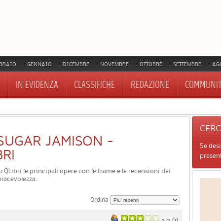
BRAIO
GENNAIO
DICEMBRE
NOVEMBRE
OTTOBRE
SETTEMBRE
AG
IN EVIDENZA
CLASSIFICHE
REDAZIONE
COMMUNI
CER
I SUGAR JAMISON -
Se des
BRI
present
u QLibri le principali opere con le trame e le recensioni dei
piacevolezza.
Ordina
3.0 (
1
)