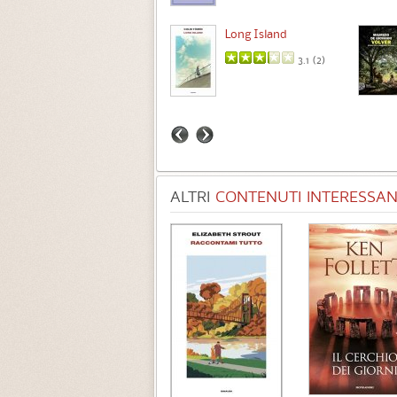
Intermezzo
Long Island
3.7 (
3
)
3.1 (
2
)
ALTRI
CONTENUTI INTERESSANT