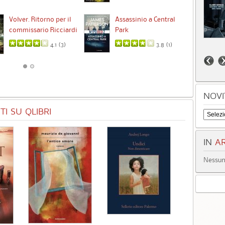
Ta
Volver. Ritorno per il
Assassinio a Central
commissario Ricciardi
Park
4.1 (
3
)
3.8 (
1
)
NOVI
I SU QLIBRI
IN
AR
Nessun 