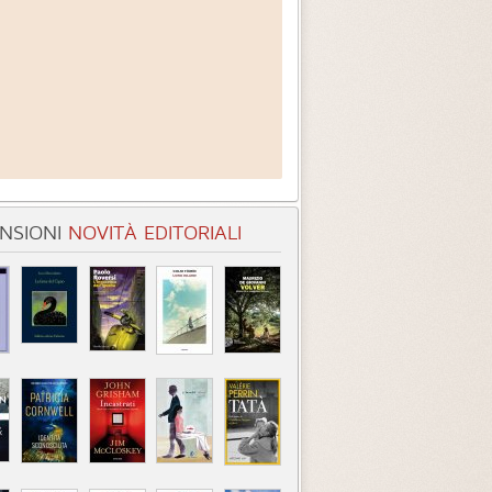
NSIONI
NOVITÀ EDITORIALI
entità sconosciuta
Incastrati
Chime
3.3 (
1
)
3.8 (
1
)