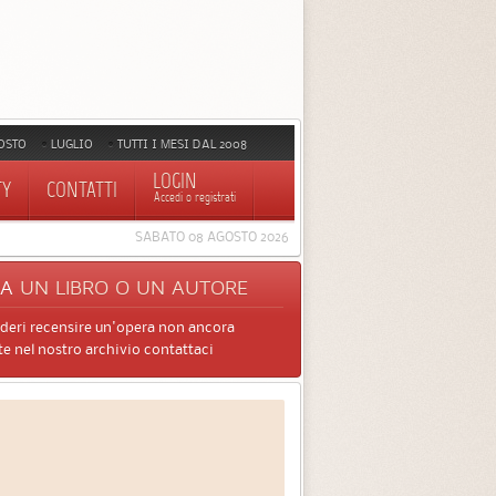
OSTO
LUGLIO
TUTTI I MESI DAL 2008
LOGIN
TY
CONTATTI
Accedi o registrati
SABATO 08 AGOSTO 2026
CA
UN LIBRO O UN AUTORE
ideri recensire un'opera non ancora
e nel nostro archivio contattaci