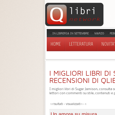
IN LIBRERIA IN SETTEMBRE
MARZO
FEB
HOME
LETTERATURA
NOVITA'
I MIGLIORI LIBRI D
RECENSIONI DI QLI
I migliori libri di Sugar Jamison, consulta s
lettori con commenti su stile, contenuti e 
1 risultati - visualizzati 1 - 1
Un amore su misura