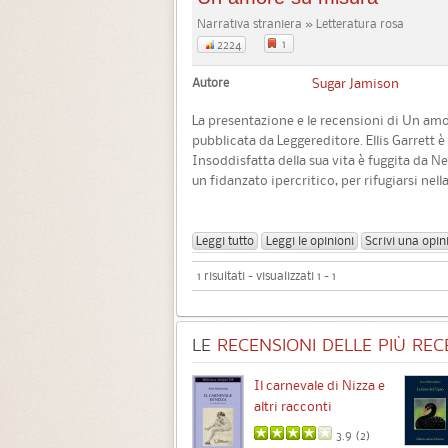
Narrativa straniera » Letteratura rosa
1
2224
Autore
Sugar Jamison
La presentazione e le recensioni di Un am
pubblicata da Leggereditore. Ellis Garrett 
Insoddisfatta della sua vita è fuggita da N
un fidanzato ipercritico, per rifugiarsi nell
Leggi tutto
Leggi le opinioni
Scrivi una opin
1 risultati - visualizzati 1 - 1
LE
RECENSIONI DELLE PIÙ RECE
Chimere
Il carnevale di Nizza e
altri racconti
3.5 (
1
)
3.9 (
2
)