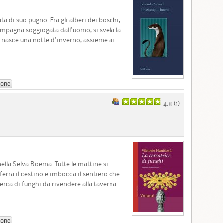
ta di suo pugno. Fra gli alberi dei boschi,
campagna soggiogata dall'uomo, si svela la
y nasce una notte d'inverno, assieme ai
ione
4.8 (
1
)
nella Selva Boema. Tutte le mattine si
ferra il cestino e imbocca il sentiero che
erca di funghi da rivendere alla taverna
ione