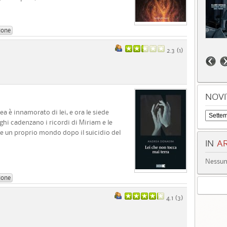
ione
2.3 (
1
)
NOVI
 è innamorato di lei, e ora le siede
loghi cadenzano i ricordi di Miriam e le
re un proprio mondo dopo il suicidio del
IN
AR
Nessun 
ione
4.1 (
3
)