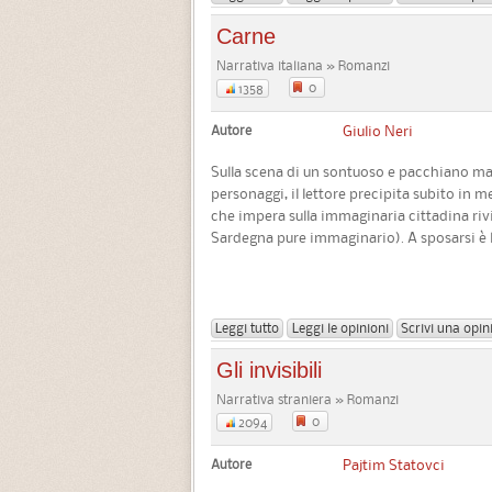
Carne
Narrativa italiana » Romanzi
0
1358
Autore
Giulio Neri
Sulla scena di un sontuoso e pacchiano ma
personaggi, il lettore precipita subito in 
che impera sulla immaginaria cittadina riv
Sardegna pure immaginario). A sposarsi è la 
Leggi tutto
Leggi le opinioni
Scrivi una opin
Gli invisibili
Narrativa straniera » Romanzi
0
2094
Autore
Pajtim Statovci