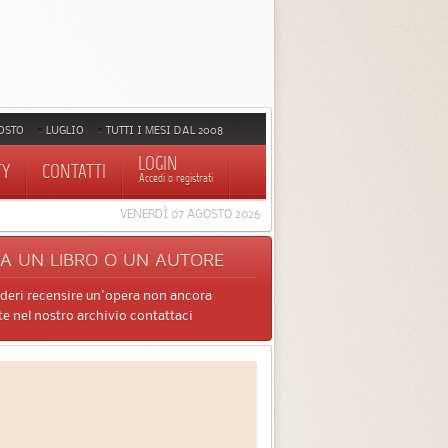
OSTO
LUGLIO
TUTTI I MESI DAL 2008
LOGIN
TY
CONTATTI
Accedi o registrati
VENERDÌ 07 AGOSTO 2026
CA
UN LIBRO O UN AUTORE
ideri recensire un'opera non ancora
e nel nostro archivio contattaci