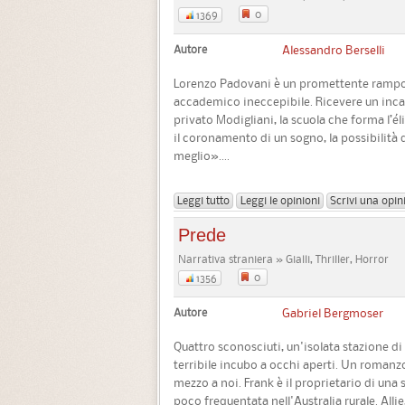
0
1369
Autore
Alessandro Berselli
Lorenzo Padovani è un promettente rampoll
accademico ineccepibile. Ricevere un inca
privato Modigliani, la scuola che forma l’él
il coronamento di un sogno, la possibilità d
meglio»....
Leggi tutto
Leggi le opinioni
Scrivi una opin
Prede
Narrativa straniera » Gialli, Thriller, Horror
0
1356
Autore
Gabriel Bergmoser
Quattro sconosciuti, un'isolata stazione di 
terribile incubo a occhi aperti. Un romanz
mezzo a noi. Frank è il proprietario di una 
poco frequentata nell'Australia rurale. Alli