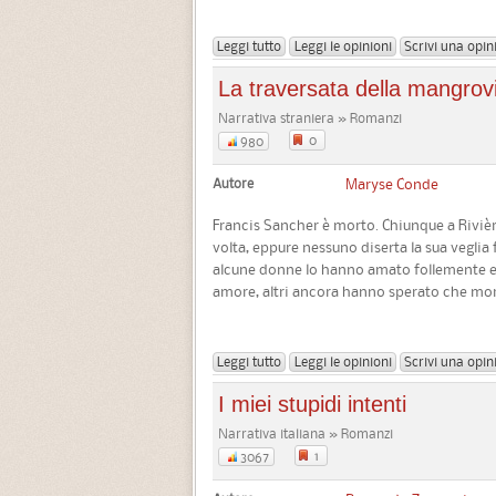
Leggi tutto
Leggi le opinioni
Scrivi una opin
La traversata della mangrov
Narrativa straniera » Romanzi
0
980
Autore
Maryse Conde
Francis Sancher è morto. Chiunque a Riviè
volta, eppure nessuno diserta la sua veglia
alcune donne lo hanno amato follemente e 
amore, altri ancora hanno sperato che mori
Leggi tutto
Leggi le opinioni
Scrivi una opin
I miei stupidi intenti
Narrativa italiana » Romanzi
1
3067