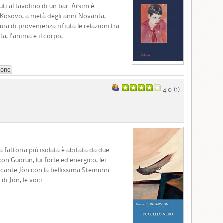
i al tavolino di un bar. Arsim è
n Kosovo, a metà degli anni Novanta,
ura di provenienza rifiuta le relazioni tra
, l'anima e il corpo,...
ione
4.0 (
1
)
la fattoria più isolata è abitata da due
con Guorun, lui forte ed energico, lei
ficante Jòn con la bellissima Steinunn.
 Jón, le voci...