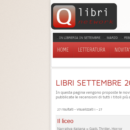
IN LIBRERIA IN SETTEMBRE
MARZO
FEB
HOME
LETTERATURA
NOVITA'
LIBRI SETTEMBRE 2
In questa pagina vengono proposte le novit
pubblicate le recensioni di tutti i titoli più
27 risultati - visualizzati 1 - 27
Il liceo
Narrativa italiana » Gialli, Thriller, Horror