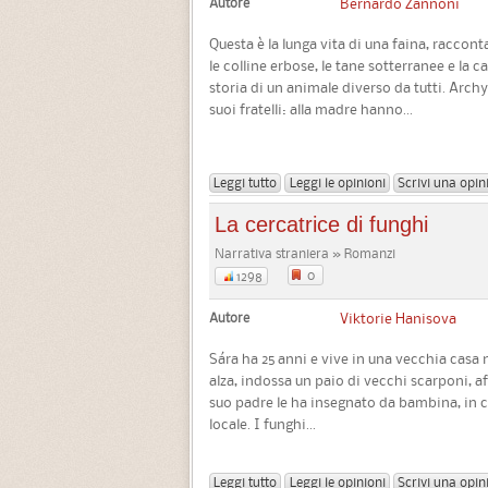
Autore
Bernardo Zannoni
Questa è la lunga vita di una faina, racconta
le colline erbose, le tane sotterranee e la 
storia di un animale diverso da tutti. Arch
suoi fratelli: alla madre hanno...
Leggi tutto
Leggi le opinioni
Scrivi una opin
La cercatrice di funghi
Narrativa straniera » Romanzi
0
1298
Autore
Viktorie Hanisova
Sára ha 25 anni e vive in una vecchia casa 
alza, indossa un paio di vecchi scarponi, af
suo padre le ha insegnato da bambina, in c
locale. I funghi...
Leggi tutto
Leggi le opinioni
Scrivi una opin