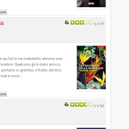
ione
ia
3.0 (
1
)
re au Sel lo ha maledetto almeno una
 funebre. Qualcuno gli è stato amico,
portano in grembo il frutto del loro
sse e sono...
ione
3.5 (
4
)