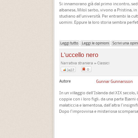
Si innamorano già dal primo incontro, sedut
albanese, Miloš serbo, vivono a Pristina, i
studiano all'università. Per entrambi la cult
uomini. Eppure la loro storia sembra perfetta
Leggi tutto
Leggi le opinioni
Scrivi una opin
L'uccello nero
Narrativa straniera » Classici
0
3437
Autore
Gunnar Gunnarsson
In un villaggio dell'Islanda del XIX secolo, 
coppie con i loro figli: da una parte Bjarni 
malaticcia e lamentosa, dall'altra l'insigni
Dopo l'improvvisa e misteriosa scomparsa di