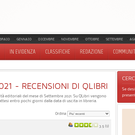
BRAIO
GENNAIO
DICEMBRE
NOVEMBRE
OTTOBRE
SETTEMBRE
AG
IN EVIDENZA
CLASSIFICHE
REDAZIONE
COMMUNI
CER
021 - RECENSIONI DI QLIBRI
Se des
present
à editoriali del mese di Settembre 2021. Su QLibri vengono
 attesi entro pochi giorni dalla data di uscita in libreria.
Ordina
3.5 (
1
)