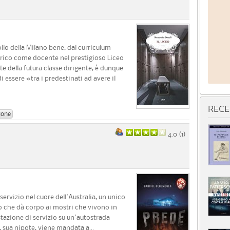
o della Milano bene, dal curriculum
rico come docente nel prestigioso Liceo
ite della futura classe dirigente, è dunque
i essere «tra i predestinati ad avere il
RECE
ione
4.0 (
1
)
servizio nel cuore dell'Australia, un unico
o che dà corpo ai mostri che vivono in
stazione di servizio su un'autostrada
e, sua nipote, viene mandata a...