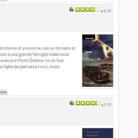
4.0 (
1
)
trimonio di provincia, con un tornado di
mezzo a una grande famiglia malavitosa
ierasca di Porto Dattero (in un Sud
figlia del patriarca ricco, rozzo...
ione
4.3 (
1
)