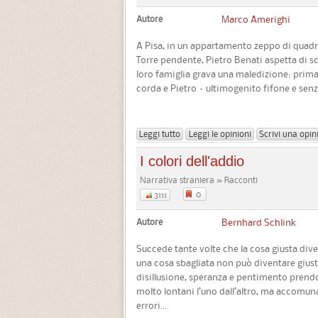
Autore
Marco Amerighi
A Pisa, in un appartamento zeppo di quadri
Torre pendente, Pietro Benati aspetta di s
loro famiglia grava una maledizione: prima 
corda e Pietro – ultimogenito fifone e senza
Leggi tutto
Leggi le opinioni
Scrivi una opin
I colori dell'addio
Narrativa straniera » Racconti
0
3111
Autore
Bernhard Schlink
Succede tante volte che la cosa giusta dive
una cosa sbagliata non può diventare giust
disillusione, speranza e pentimento prendo
molto lontani l’uno dall’altro, ma accomunat
errori...