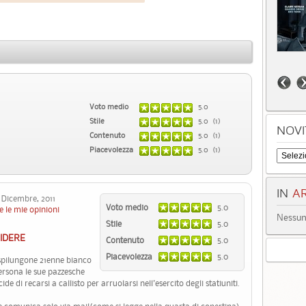
Voto medio
5.0
Stile
5.0 (1)
NOVI
Contenuto
5.0 (1)
Piacevolezza
5.0 (1)
IN
AR
icembre, 2011
Voto medio
5.0
e le mie opinioni
Nessun 
Stile
5.0
IDERE
Contenuto
5.0
Piacevolezza
5.0
 spilungone 21enne bianco
ersona le sue pazzesche
 di recarsi a callisto per arruolarsi nell'esercito degli statiuniti.