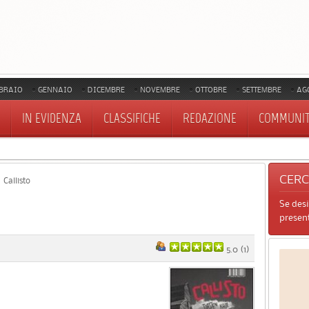
BRAIO
GENNAIO
DICEMBRE
NOVEMBRE
OTTOBRE
SETTEMBRE
AG
IN EVIDENZA
CLASSIFICHE
REDAZIONE
COMMUNI
CER
Callisto
Se des
present
5.0
(
1
)