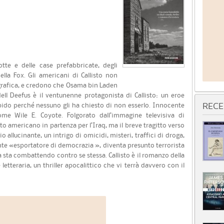
lotte e delle case prefabbricate, degli
ella Fox. Gli americani di Callisto non
ografica, e credono che Osama bin Laden
ll Deefus è il ventunenne protagonista di Callisto: un eroe
upido perché nessuno gli ha chiesto di non esserlo. Innocente
RECE
e Wile E. Coyote. Folgorato dall’immagine televisiva di
ito americano in partenza per l’Iraq, ma il breve tragitto verso
 allucinante, un intrigo di omicidi, misteri, traffici di droga,
ante «esportatore di democrazia », diventa presunto terrorista
a sta combattendo contro se stessa. Callisto è il romanzo della
etteraria, un thriller apocalittico che vi terrà davvero con il