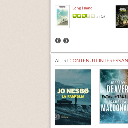
Intermezzo
Long Island
3.7 (
3
)
3.1 (
2
)
ALTRI
CONTENUTI INTERESSANT