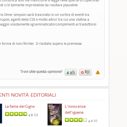
 e comunica solo via mail(come si legge nella quarta di copertina)
st 11/9 talmente improbabile da risultare plausibile.
ano Omer simpson sarà trascinato in un vortice di eventi tra
rupoli, agenti della CIA e molto altro( tra cui una visitina a
guaggio volutamente sgrammaticato(complimenti al traduttore)
 forma di noir/thriller. Il risultato supera le premesse.
Trovi utile questa opinione?
4
0
NTI NOVITÀ EDITORIALI
La fame del Cigno
L'innocenza
Id
dell'iguana
4.8 (
2
)
4.0 (
1
)