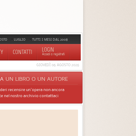
OSTO
LUGLIO
TUTTI I MESI DAL 2008
LOGIN
TY
CONTATTI
Accedi o registrati
GIOVEDÌ 06 AGOSTO 2026
CA
UN LIBRO O UN AUTORE
ideri recensire un'opera non ancora
e nel nostro archivio contattaci