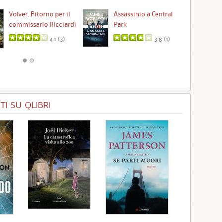
Ta
Volver. Ritorno per il
Assassinio a Central
commissario Ricciardi
Park
4.1 (
3
)
3.8 (
1
)
I SU QLIBRI