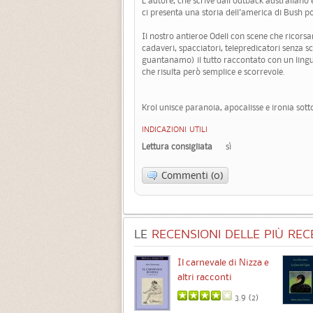
L'autore, che scrive dall'outback australiano
ci presenta una storia dell'america di Bush po
Il nostro antieroe Odell con scene che ricors
cadaveri, spacciatori, telepredicatori senza sc
guantanamo) il tutto raccontato con un lin
che risulta però semplice e scorrevole.
Krol unisce paranoia, apocalisse e ironia sotto
INDICAZIONI UTILI
Lettura consigliata
sì
Commenti (0)
LE
RECENSIONI DELLE PIÙ RECE
Chimere
Il carnevale di Nizza e
altri racconti
3.5 (
1
)
3.9 (
2
)