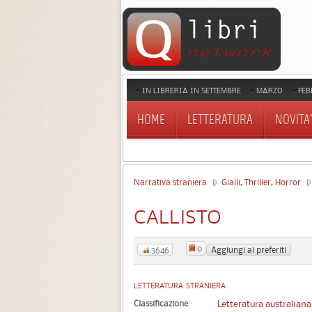
IN LIBRERIA IN SETTEMBRE
MARZO
FEB
HOME
LETTERATURA
NOVITA'
Narrativa straniera
Gialli, Thriller, Horror
CALLISTO
0
Aggiungi ai preferiti
3646
LETTERATURA STRANIERA
Classificazione
Letteratura australiana