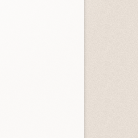
entità sconosciuta
Incastrati
Chime
3.3 (
1
)
3.8 (
1
)