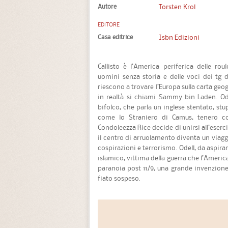
Autore
Torsten Krol
EDITORE
Casa editrice
Isbn Edizioni
Callisto è l’America periferica delle rou
uomini senza storia e delle voci dei tg d
riescono a trovare l’Europa sulla carta ge
in realtà si chiami Sammy bin Laden. Ode
bifolco, che parla un inglese stentato, st
come lo Straniero di Camus, tenero com
Condoleezza Rice decide di unirsi all’eserc
il centro di arruolamento diventa un viaggio
cospirazioni e terrorismo. Odell, da aspir
islamico, vittima della guerra che l’Americ
paranoia post 11/9, una grande invenzione l
fiato sospeso.