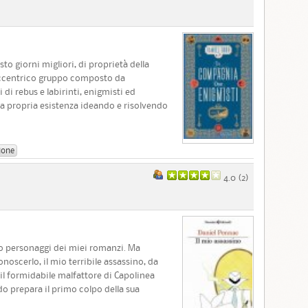
o giorni migliori, di proprietà della
 eccentrico gruppo composto da
i di rebus e labirinti, enigmisti ed
la propria esistenza ideando e risolvendo
ione
4.0 (
2
)
o personaggi dei miei romanzi. Ma
scerlo, il mio terribile assassino, da
il formidabile malfattore di Capolinea
o prepara il primo colpo della sua