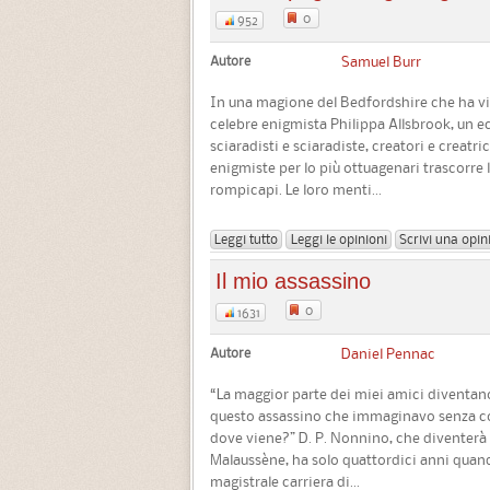
0
952
Autore
Samuel Burr
In una magione del Bedfordshire che ha vist
celebre enigmista Philippa Allsbrook, un
sciaradisti e sciaradiste, creatori e creatric
enigmiste per lo più ottuagenari trascorre 
rompicapi. Le loro menti...
Leggi tutto
Leggi le opinioni
Scrivi una opin
Il mio assassino
0
1631
Autore
Daniel Pennac
“La maggior parte dei miei amici diventan
questo assassino che immaginavo senza cono
dove viene?” D. P. Nonnino, che diventerà 
Malaussène, ha solo quattordici anni quand
magistrale carriera di...