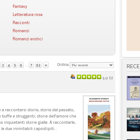
Fantasy
Letteratura rosa
Racconti
Romanzi
Romanzi erotici
Ordina
3
4
5
6
...
7
63
»
RECE
5.0 (
1
)
a raccontarsi storie, storie dal passato,
ie buffe e struggenti, storie dell’amore che
 inquietanti storie gialle. A raccontarle,
le due inimitabili capostipiti...