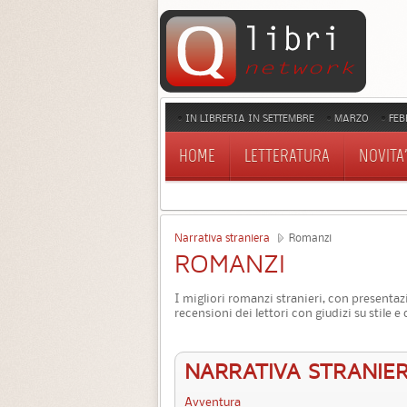
IN LIBRERIA IN SETTEMBRE
MARZO
FEB
HOME
LETTERATURA
NOVITA'
Narrativa straniera
Romanzi
ROMANZI
I migliori romanzi stranieri, con presentaz
recensioni dei lettori con giudizi su stile e 
NARRATIVA STRANIE
Avventura