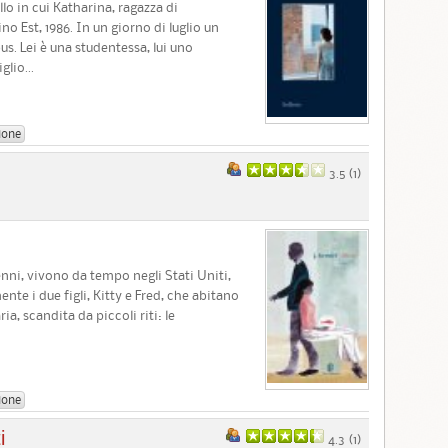
lo in cui Katharina, ragazza di
o Est, 1986. In un giorno di luglio un
. Lei è una studentessa, lui uno
lio...
ione
3.5 (
1
)
nni, vivono da tempo negli Stati Uniti,
nte i due figli, Kitty e Fred, che abitano
ia, scandita da piccoli riti: le
ione
i
4.3 (
1
)