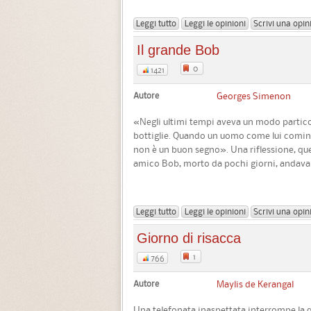
Leggi tutto
Leggi le opinioni
Scrivi una opin
Il grande Bob
0
1421
Autore
Georges Simenon
«Negli ultimi tempi aveva un modo particol
bottiglie. Quando un uomo come lui cominci
non è un buon segno». Una riflessione, que
amico Bob, morto da pochi giorni, andava a
Leggi tutto
Leggi le opinioni
Scrivi una opin
Giorno di risacca
1
766
Autore
Maylis de Kerangal
Una telefonata inaspettata interrompe la q