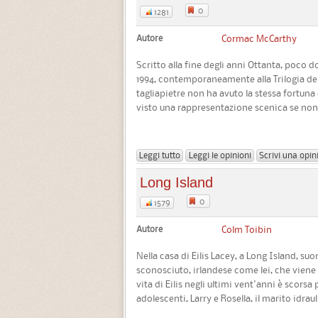
0
1281
Autore
Cormac McCarthy
Scritto alla fine degli anni Ottanta, poco 
1994, contemporaneamente alla Trilogia dell
tagliapietre non ha avuto la stessa fortuna
visto una rappresentazione scenica se non p
Leggi tutto
Leggi le opinioni
Scrivi una opin
Long Island
0
1579
Autore
Colm Toibin
Nella casa di Eilis Lacey, a Long Island, su
sconosciuto, irlandese come lei, che viene 
vita di Eilis negli ultimi vent'anni è scorsa
adolescenti, Larry e Rosella, il marito idraul