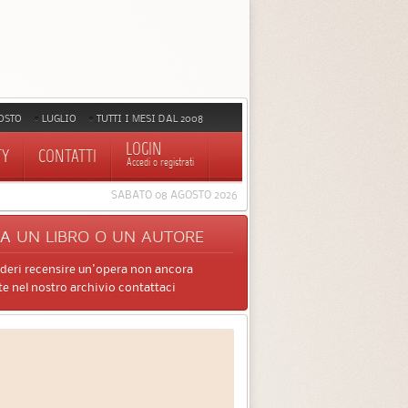
OSTO
LUGLIO
TUTTI I MESI DAL 2008
LOGIN
TY
CONTATTI
Accedi o registrati
SABATO 08 AGOSTO 2026
CA
UN LIBRO O UN AUTORE
ideri recensire un'opera non ancora
e nel nostro archivio contattaci