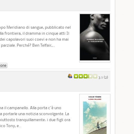
dopo Meridiano di sangue, pubblicato nel
a frontiera, il dramma in cinque atti Il
 dei capolavori suoi coevi e non ha mai
arziale. Perché? Ben Telfair,...
ione
3.1 (
2
)
ona il campanello. Alla porta c'è uno
a portarle una notizia sconvolgente. La
 piuttosto tranquillamente: i due figli ora
ico Tony, e...