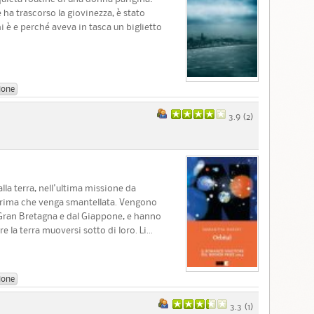
e ha trascorso la giovinezza, è stato
i è e perché aveva in tasca un biglietto
ione
3.9 (
2
)
lla terra, nell'ultima missione da
prima che venga smantellata. Vengono
la Gran Bretagna e dal Giappone, e hanno
re la terra muoversi sotto di loro. Li...
ione
3.3 (
1
)