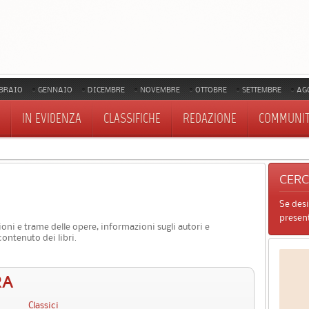
BRAIO
GENNAIO
DICEMBRE
NOVEMBRE
OTTOBRE
SETTEMBRE
AG
IN EVIDENZA
CLASSIFICHE
REDAZIONE
COMMUNI
CER
Se des
present
ioni e trame delle opere, informazioni sugli autori e
contenuto dei libri.
RA
Classici