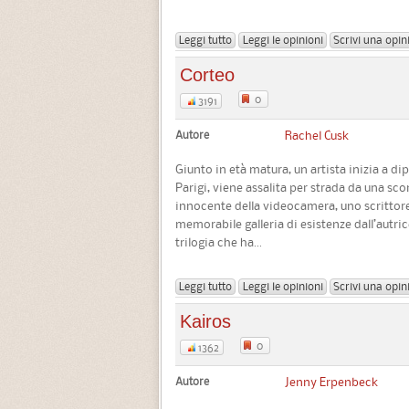
Leggi tutto
Leggi le opinioni
Scrivi una opin
Corteo
0
3191
Autore
Rachel Cusk
Giunto in età matura, un artista inizia a di
Parigi, viene assalita per strada da una sc
innocente della videocamera, uno scrittore
memorabile galleria di esistenze dall’autric
trilogia che ha...
Leggi tutto
Leggi le opinioni
Scrivi una opin
Kairos
0
1362
Autore
Jenny Erpenbeck