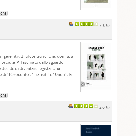
ione
3.8 (
1
)
pingere ritratti al contrario. Una donna, a
onosciuta. Affascinato dallo sguardo
 decide di diventare regista. Una
e di “Resoconto”, “Transiti” e “Onori”, la
ione
4.0 (
1
)