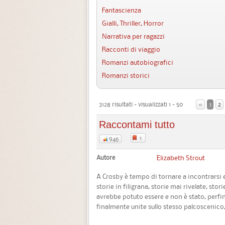
Fantascienza
Gialli, Thriller, Horror
Narrativa per ragazzi
Racconti di viaggio
Romanzi autobiografici
Romanzi storici
3128 risultati - visualizzati 1 - 50
«
1
2
Raccontami tutto
1
946
Autore
Elizabeth Strout
A Crosby è tempo di tornare a incontrarsi e 
storie in filigrana, storie mai rivelate, stor
avrebbe potuto essere e non è stato, perfino
finalmente unite sullo stesso palcoscenico, 