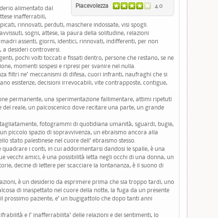
Piacevolezza
4.0
siderio alimentato dal
tese inafferrabili,
picati, rinnovati, perduti, maschere indossate, visi spogli.
vissuti, sogni, attese, la paura della solitudine, relazioni
 madri assenti, giorni, identici, rinnovati, indifferenti, per non
 a desideri controversi.
nti, pochi volti toccati e fissati dentro, persone che restano, se ne
azione, momenti sospesi e ripresi per svanire nel nulla.
nza filtri ne’ meccanismi di difesa, cuori infranti, naufraghi che si
 esistenze, decisioni irrevocabili, vite contrapposte, contigue,
zione permanente, una sperimentazione fallimentare, attimi ripetuti
 del reale, un palcoscenico dove recitare una parte, un grande
ttagliatamente, fotogrammi di quotidiana umanità, sguardi, bugie,
si un piccolo spazio di sopravvivenza, un ebraismo ancora alla
ello stato palestinese nel cuore dell’ ebraismo stesso.
e quadrare i conti, in cui addormentarsi dandosi le spalle, è una
due vecchi amici, è una possibilità letta negli occhi di una donna, un
orie, decine di lettere per scacciare la lontananza, è il suono di
zioni, è un desiderio da esprimere prima che sia troppo tardi, uno
cosa di inaspettato nel cuore della notte, la fuga da un presente
il prossimo paziente, e’ un bugigattolo che dopo tanti anni
frabilità e l’ inafferrabilita’ delle relazioni e dei sentimenti, lo