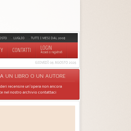
OSTO
LUGLIO
TUTTI I MESI DAL 2008
LOGIN
TY
CONTATTI
Accedi o registrati
GIOVEDÌ 06 AGOSTO 2026
CA
UN LIBRO O UN AUTORE
ideri recensire un'opera non ancora
e nel nostro archivio contattaci