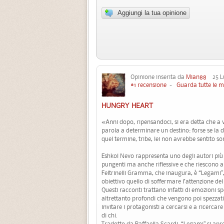
Aggiungi la tua opinione
Opinione inserita da
Mian88
25 Lu
#1 recensione
-
Guarda tutte le m
HUNGRY HEART
«Anni dopo, ripensandoci, si era detta che a 
parola a determinare un destino: forse se la 
quel termine, tribe, lei non avrebbe sentito so
Eshkol Nevo rappresenta uno degli autori più 
pungenti ma anche riflessive e che riescono a f
Feltrinelli Gramma, che inaugura, è “Legami”
obiettivo quello di soffermare l’attenzione del
Questi racconti trattano infatti di emozioni s
altrettanto profondi che vengono poi spezzati 
invitare i protagonisti a cercarsi e a ricerc
di chi.
Tradotto da Raffaella Scardi, “Legami” si apre