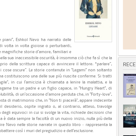
e piani", Eshkol Nevo ha narrato delle
i volta in volta gioiose o perturbanti,
 magnifiche storie d’amore, familiari e
nella sua inaccessibile oscurità, è insomma ciò che fa sì che la
io della scrittura capace di avvincere il lettore: “parlare”,
RECE
i cose oscure”. Le storie contenute in "Legami" non soltanto
costituiscono una delle sue più riuscite conferme. Si tratti
ile", in cui l’amicizia è chiamata a lenire la malattia, e la
 legame tra un padre e un figlio capace, in "Hungry Heart", di
olubilità; di un’occasione d’amore perduta che, in "Forty-love",
osta di matrimonio che, in "Non ti piacerà", appare indecente
il desiderio, ospite ingrato o, al contrario, atteso, travolge
egli equivoci in cui si svolge la vita, richiede decisioni che
a è data sempre la facoltà di un nuovo inizio, nulla più della
ire Nevo nelle storie narrate in questo libro – rappresenta la
battere così i muri del pregiudizio e dell’esclusione.