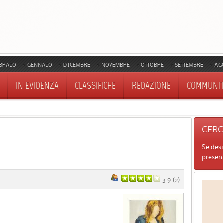
BRAIO
GENNAIO
DICEMBRE
NOVEMBRE
OTTOBRE
SETTEMBRE
AG
IN EVIDENZA
CLASSIFICHE
REDAZIONE
COMMUNI
CER
Se des
present
3.9
(
2
)