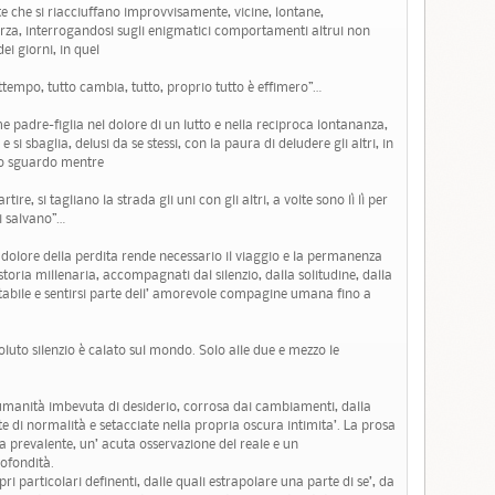
te che si riacciuffano improvvisamente, vicine, lontane,
rza, interrogandosi sugli enigmatici comportamenti altrui non
ei giorni, in quel
ttempo, tutto cambia, tutto, proprio tutto è effimero”…
ame padre-figlia nel dolore di un lutto e nella reciproca lontananza,
e si sbaglia, delusi da se stessi, con la paura di deludere gli altri, in
lo sguardo mentre
ire, si tagliano la strada gli uni con gli altri, a volte sono lì lì per
si salvano”…
l dolore della perdita rende necessario il viaggio e la permanenza
oria millenaria, accompagnati dal silenzio, dalla solitudine, dalla
rtabile e sentirsi parte dell’ amorevole compagine umana fino a
oluto silenzio è calato sul mondo. Solo alle due e mezzo le
’ umanità imbevuta di desiderio, corrosa dai cambiamenti, dalla
ite di normalità e setacciate nella propria oscura intimita’. La prosa
ia prevalente, un’ acuta osservazione del reale e un
ofondità.
ri particolari definenti, dalle quali estrapolare una parte di se’, da