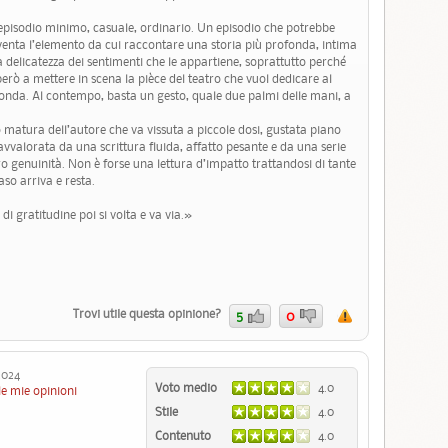
 episodio minimo, casuale, ordinario. Un episodio che potrebbe
enta l’elemento da cui raccontare una storia più profonda, intima
 la delicatezza dei sentimenti che le appartiene, soprattutto perché
 però a mettere in scena la pièce del teatro che vuol dedicare al
rofonda. Al contempo, basta un gesto, quale due palmi delle mani, a
matura dell’autore che va vissuta a piccole dosi, gustata piano
avvalorata da una scrittura fluida, affatto pesante e da una serie
o genuinità. Non è forse una lettura d’impatto trattandosi di tante
so arriva e resta.
di gratitudine poi si volta e va via.»
Trovi utile questa opinione?
5
0
024
Voto medio
4.0
le mie opinioni
Stile
4.0
Contenuto
4.0