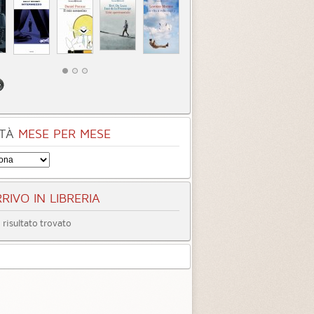
 piani
Le vie dell'Eden
TÀ
MESE PER MESE
egoria:
Romanzi
Categoria:
Romanzi
4.5
4.1 (
2
)
3.9 (
10
)
RIVO IN LIBRERIA
risultato trovato