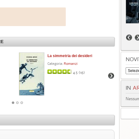
RE
La simmetria dei desideri
Tre
NOVI
Categoria:
Romanzi
Cat
4.5 (
16
)
IN
AR
Nessun 