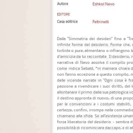
Autore
Eshkol Nevo
EDITORE
Casa editrice
Feltrinelli
Dalla "Simmetria dei desideri" fino a "Tr
infinite forme del desiderio. Forme che, d
torbide o pure, alimentano o infrangono le
d’amicizia da lui raccontate. Il desiderio, 
narrativa di Nevo assolva il compito propr
come indica Sebald, “in maniera chiara d
non fanno eccezione a questo compito, ma 
delle vicende narrate in "Ogni cosa è frag
passione a rivendicare i suoi diritti; del
allontanare il primo dalla sua patologica v
il destino appronta di nuovo; di una prop
per le convenzioni e i costumi stabiliti, 
certezze, confini, irrompe nella commedia d
chiamano alla sfida. Se all’esistenza uman
forza liberatoria del desiderio – sembra d
possibilità di ricominciare daccapo, e di ab