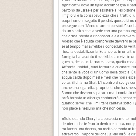
significativi dove un figlio accompagna il pad
partono da Israele per assistere all’esibizion
il figlio vi è la consapevolezza che si tratti d
scopriremo in seguito il perché, quest’ultimo
prosegue con “Meno drammi possibile”, scritto
da un sinistro che la vede con una gamba inge
che ormai stenta a riconoscerla e a ritrovars
Adesso che è adulta comprende davvero le pa
se al tempo mai avrebbe riconosciuto la verità 
riuscì a destabilizzarla. Ed ancora, in un al
famiglia ha lasciato il suo kibbutz e vive in u
guerra, decide di tornare a casa, quella casa
Affronta i soldati, vuol tornare a cucinare i s
che sente la voce di un uomo nella doccia. È u
acqua calda dopo mesi e mesi che non riesce a
volta. Si chiama Shai. L’incontro si svolge con
anche una sigaretta, proprio lei che ha smes
Sanno che devono separarsi ma il contatto che
sarà tornata in albergo continuerà a pensare 
quando serve” che il militare cantava sotto il 
non piace a nessuno ma che non cessa.
«Solo quando Cheryl la abbraccia molto molto a
desiderio che le è sorto dentro e pensa, non 
mi faccio una doccia, mi metto comoda in tuta,
attraverso il vapore del chai, glielo dirò, le 