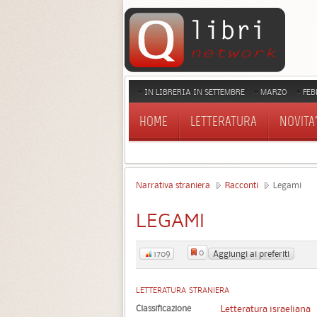
IN LIBRERIA IN SETTEMBRE
MARZO
FEB
HOME
LETTERATURA
NOVITA'
Narrativa straniera
Racconti
Legami
LEGAMI
0
Aggiungi ai preferiti
1709
LETTERATURA STRANIERA
Classificazione
Letteratura israeliana