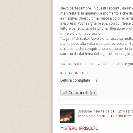
Nevo parte sempre, in questi racconti, da un
manifestarsi in qualunque momento e che div
e riflessiva. Quest’ultima riesce a colpire per
inespressi. Poche righe, le sue, con cui riesce
lettore per suscitare in lui una riflessione p
unire più di un abbraccio.
“Legami” di Eshkol Nevo è una raccolta molto 
piano, poco alla volta e da qui assaporata. È 
di racconti che conquistano proprio per la lor
storie unite dal tema del legame ma in ogni ca
«Unisce solo i palmi davanti al petto in segno 
INDICAZIONI UTILI
Lettura consigliata
sì
Commenti (0)
Opinione inserita da
68
27 Mag, 2
Top 10 opinionisti
-
Guarda tutte 
MISTERO IRRISOLTO