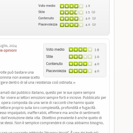
Voto medio
3.9
Stile
3.5 (2)
Contenuto
4.0 (2)
Piacevolezza
4.0 (2)
glio, 2024
Voto medio
3.8
ie opinioni
Stile
3.0
Contenuto
4.0
Piacevolezza
4.0
volte può bastare una
donnina non avesse scelto
rgere dentro di sé una resistenza così ostinata.»
amati dal pubblico italiano, questo per le sue opere sempre
ar vivere ai lettori emozioni sempre forti e incisive. Pubblicato per
, opera composta da una serie di racconti che hanno quale
 lettore proprio sulla loro complessità, profondità e fugacità.
pesso impalpabili, inafferrabili, effimere ma anche di sentimenti
dall’evoluzione della vita. Obiettivo prevalente è anche quello di
are se stessi. Non è semplice comprendere di cosa abbiamo bisogno,
 con un racconto intitolato “Hungry Heart”. È uno dei testi più