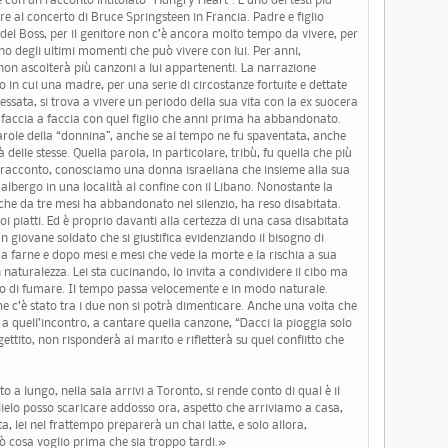
re al concerto di Bruce Springsteen in Francia. Padre e figlio
e del Boss, per il genitore non c’è ancora molto tempo da vivere, per
i uno degli ultimi momenti che può vivere con lui. Per anni,
 non ascolterà più canzoni a lui appartenenti. La narrazione
 in cui una madre, per una serie di circostanze fortuite e dettate
ssata, si trova a vivere un periodo della sua vita con la ex suocera
i faccia a faccia con quel figlio che anni prima ha abbandonato.
role della “donnina”, anche se al tempo ne fu spaventata, anche
delle stesse. Quella parola, in particolare, tribù, fu quella che più
tro racconto, conosciamo una donna israeliana che insieme alla sua
n albergo in una località al confine con il Libano. Nonostante la
 che da tre mesi ha abbandonato nel silenzio, ha reso disabitata.
uoi piatti. Ed è proprio davanti alla certezza di una casa disabitata
n giovane soldato che si giustifica evidenziando il bisogno di
 farne e dopo mesi e mesi che vede la morte e la rischia a sua
 naturalezza. Lei sta cucinando, lo invita a condividere il cibo ma
so di fumare. Il tempo passa velocemente e in modo naturale.
 c’è stato tra i due non si potrà dimenticare. Anche una volta che
a quell’incontro, a cantare quella canzone, “Dacci la pioggia solo
gettito, non risponderà al marito e rifletterà su quel conflitto che
 lungo, nella sala arrivi a Toronto, si rende conto di qual è il
glielo posso scaricare addosso ora, aspetto che arriviamo a casa,
 lei nel frattempo preparerà un chai latte, e solo allora,
dirò cosa voglio prima che sia troppo tardi.»