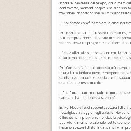
scorrere inevitabile del tempo, vite dimentica
controverse, momenti sospesi che si danno fo
traendone risposte se non nel semplice fluire d
…” hai notato com’è cambiata la città’ nel fra
In “ Non ti piacerà “ si respira l’ intenso leg
nell’ interpretazione di una vita in cui si prova 
silenzio, senza un programma, affiancati nel
…” chi è atterrato si mescola con chi sta per part
urtarsi, ma all’ ultimo, ultimissimo secondo, 
In “ Campane”, forse il racconto più intimo, i
in una terra lontana dove immergersi in una st
scrittura per rendere sopportabile l’ insoppo
quando, improvvisamente
….” nell’ ora in cui mia madre è morta, un ass
campane hanno ripreso a suonare”…
Eshkol Nevo e i suoi racconti, spezzoni di un
nostalgia, un viaggio negli abissi di vite cond
è fluente nella propria semplicità, la psicolog
approfondimento relazionale restituiscono pr
Restano spezzoni di storie da scandire nei prop