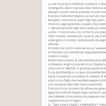
La vita nel proprio indefinito mostrarsi, il de
contingente, attimi impressi nella memoria, at
dialoghi monchi, silenzi protratti, incontri aus
E ancora matrimoni dispersi, acciaccati, soprav
famigliari controverse, padri-figli, figli-padri,
smarrirsi, aggrappandosi a quello che è stato,
L’ attraversamento degli anni rende più indulge
vanno, l’ inizio di una crisi, la fine di una rel
Tutto cambia, individui per i quali la vita è se
sostengono a vicenda, cambiamenti che segnano
affrante.
In fondo che cos’è il vivere se non un’ evolu
e rinnovati, una vicendevole rappresentazione
mistero irrisolto.
Eshkol Nevo cavalca la vita analizzandola de
confessioni, angoli di mondo in cui ritagliar
ricerca di un’ identità, la gravosa questione d
È una quotidianità in cui pare impossibile far
storia rimossa da raccontare, è il silenzio di 
padre e una figlia che inventano spezzoni di st
una campana interrotto improvvisamente.
E ancora è una canzone che attraversa genera
sguardo profondo fissato dopo vent’anni, qual
inaccettabile, e’una piscina da preparare per 
riappare ancora in sogno.
In “ Ogni cosa è fragile”, si esemplifica l’ indeci