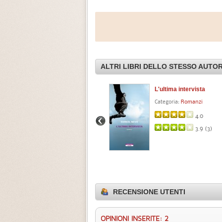
ALTRI LIBRI DELLO STESSO AUTO
Neuland
L'ultima intervista
Categoria:
Romanzi
Categoria:
Romanzi
4.2 (
3
)
4.0
3.9 (
3
)
RECENSIONE UTENTI
OPINIONI INSERITE: 2