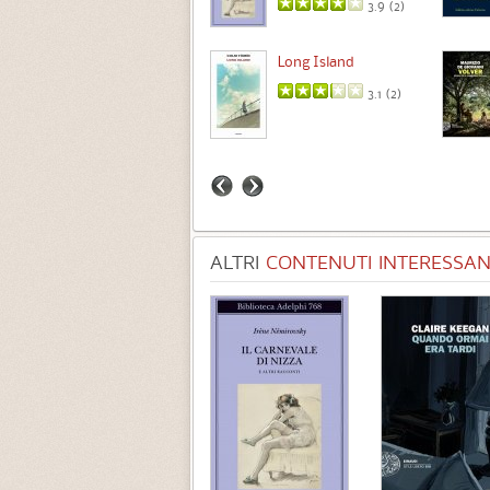
3.9 (
2
)
Intermezzo
Long Island
3.7 (
3
)
3.1 (
2
)
ALTRI
CONTENUTI INTERESSANT