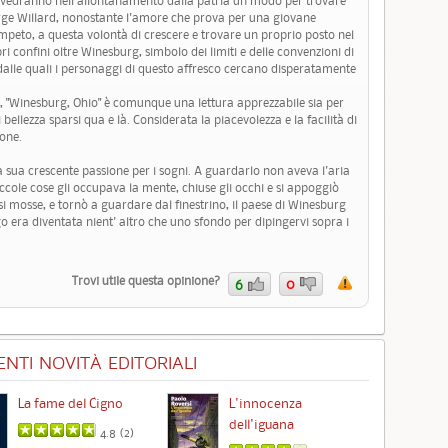
 vedranno nell'allontanamento dalla patria un modo per trovare
eorge Willard, nonostante l'amore che prova per una giovane
impeto, a questa volontà di crescere e trovare un proprio posto nel
confini oltre Winesburg, simbolo dei limiti e delle convenzioni di
dalle quali i personaggi di questo affresco cercano disperatamente
, "Winesburg, Ohio" è comunque una lettura apprezzabile sia per
i bellezza sparsi qua e là. Considerata la piacevolezza e la facilità di
ione.
a sua crescente passione per i sogni. A guardarlo non aveva l'aria
ccole cose gli occupava la mente, chiuse gli occhi e si appoggiò
i mosse, e tornò a guardare dal finestrino, il paese di Winesburg
go era diventata nient' altro che uno sfondo per dipingervi sopra i
Trovi utile questa opinione?
6
0
NTI NOVITÀ EDITORIALI
La fame del Cigno
L'innocenza
Id
dell'iguana
4.8 (
2
)