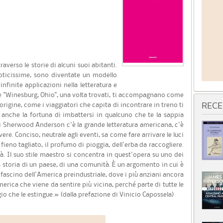
verso le storie di alcuni suoi abitanti.
oticissime, sono diventate un modello
infinite applicazioni nella letteratura e
e "Winesburg, Ohio", una volta trovati, ti accompagnano come
'origine, come i viaggiatori che capita di incontrare in treno ti
RECE
 anche la fortuna di imbattersi in qualcuno che te la sappia
 di Sherwood Anderson c'è la grande letteratura americana, c'è
ere. Conciso, neutrale agli eventi, sa come fare arrivare le luci
 fieno tagliato, il profumo di pioggia, dell'erba da raccogliere.
ità. Il suo stile maestro si concentra in quest'opera su uno dei
 storia di un paese, di una comunità. È un argomento in cui è
o fascino dell'America preindustriale, dove i più anziani ancora
merica che viene da sentire più vicina, perché parte di tutte le
o che le estingue.» (dalla prefazione di Vinicio Capossela)