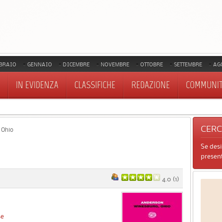
BRAIO
GENNAIO
DICEMBRE
NOVEMBRE
OTTOBRE
SETTEMBRE
AG
IN EVIDENZA
CLASSIFICHE
REDAZIONE
COMMUNI
CER
 Ohio
Se des
present
4.0
(
1
)
se