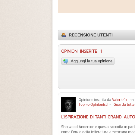
RECENSIONE UTENTI
OPINIONI INSERITE: 1
Aggiungi la tua opinione
Opinione inserita da
Valerio91
18 F
Top 50 Opinionisti
-
Guarda tutte 
L'ISPIRAZIONE DI TANTI GRANDI AUTO
Sherwood Anderson e questa raccolta in parti
come l'inizio della letteratura americana mod