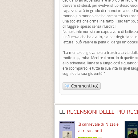
decidano ad abbandonare le proprie radici e
davvero sé stessi, per evolversi. Lo stesso G
ragazza, sarà in grado di rinunciare a quest'
mondo; un mondo che ha ormai esteso i propri 
una società che ormai ha fatto il suo tempo, 
di fuggire, spesso senza riuscirci.
Nonostante non sia un capolavoro di bellezza
l'influenza che ha avuto, sia per degli slanci d
lettura, può valere la pena di dargli un'occas
“La mente del giovane era trascinata via dall
molto in gamba. Mentre il ricordo di quelle pi
allo schienale. Rimase a lungo cosí e quando s
era scomparso, e tutta la sua vita in quel luo
sogni della sua gioventù.”
Commenti (0)
LE
RECENSIONI DELLE PIÙ RECE
Chimere
Il carnevale di Nizza e
altri racconti
3.5 (
1
)