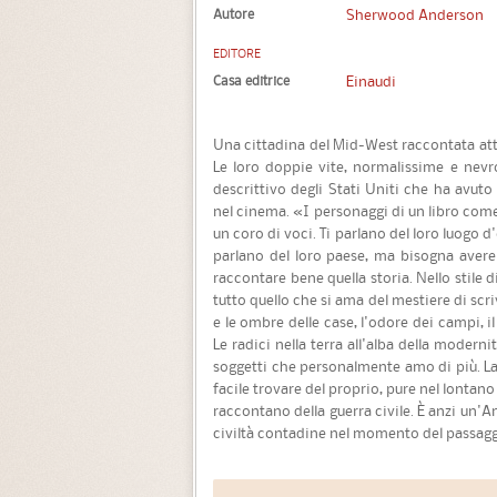
Autore
Sherwood Anderson
EDITORE
Casa editrice
Einaudi
Una cittadina del Mid-West raccontata attra
Le loro doppie vite, normalissime e nevr
descrittivo degli Stati Uniti che ha avuto 
nel cinema. «I personaggi di un libro com
un coro di voci. Ti parlano del loro luogo d
parlano del loro paese, ma bisogna avere
raccontare bene quella storia. Nello stile
tutto quello che si ama del mestiere di scriv
e le ombre delle case, l'odore dei campi, il
Le radici nella terra all'alba della modern
soggetti che personalmente amo di più. La
facile trovare del proprio, pure nel lontan
raccontano della guerra civile. È anzi un'A
civiltà contadine nel momento del passaggi