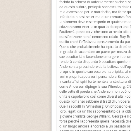
forbita la schiera di autori americani che si 
da questo autore, perlopiù sconosciuto dalle n
mia avversione per le marchette, ma forse qu
infatti di un best-seller ma di un romanzo fo
tantomeno deve essere spinto in qualche modo
citazioni sono inserite in quarta di copertin
Faulkner), posso dirvi che sono arrivato alla 
quest'edizione non è nemmeno citato: Ray Br
quello che è l'effettivo apprezzamento da part
Quello che probabilmente ha ispirato di più qu
in grado di raccontare un paese per mezzo dei
sue peculiarità e facendone emergere i tipi uma
renderà conto di quanto è peculiare questo 
Anderson, a prescindere dalla bellezza dell'op
proprio in questo suo essere un apripista, al 
veri e propri capolavori: pensando a Bradbury
incantata" si ispiri fortemente alla struttura
come Anderson dipinge la sua Winesburg. C'è 
delle vette di poesia che Anderson non può 
un tale capolavoro così come diversi altri (
questo romanzo sebbene si tratti di un'opera 
Quelli raccolti in "Winesburg, Ohio" possono es
loro, legati da un filo rappresentato dalla cit
giovane cronista George Willard. George è il c
forse perché rappresenta quella necessità di 
di un luogo ancora ancorato a un passato orma