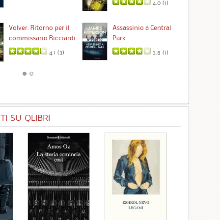
4.0 (
1
)
Ta
Volver. Ritorno per il
Assassinio a Central
commissario Ricciardi
Park
4.1 (
3
)
3.8 (
1
)
I SU QLIBRI