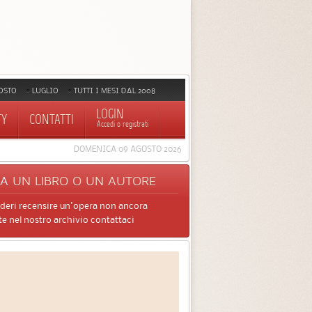
OSTO
LUGLIO
TUTTI I MESI DAL 2008
LOGIN
TY
CONTATTI
Accedi o registrati
DOMENICA 09 AGOSTO 2026
CA
UN LIBRO O UN AUTORE
ideri recensire un'opera non ancora
e nel nostro archivio contattaci