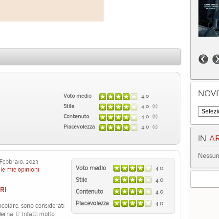
NOVI
Voto medio
4.0
Stile
4.0 (1)
Contenuto
4.0 (1)
Piacevolezza
4.0 (1)
IN
AR
Nessun 
ebbraio, 2023
Voto medio
4.0
le mie opinioni
Stile
4.0
RI
Contenuto
4.0
Piacevolezza
4.0
colare, sono considerati
erna. E' infatti molto