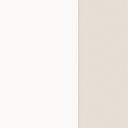
entità sconosciuta
Incastrati
Chime
3.3 (
1
)
3.8 (
1
)