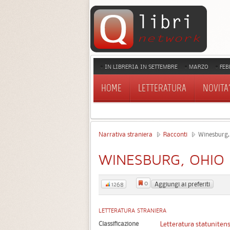
IN LIBRERIA IN SETTEMBRE
MARZO
FEB
HOME
LETTERATURA
NOVITA'
Narrativa straniera
Racconti
Winesburg,
WINESBURG, OHIO
0
Aggiungi ai preferiti
1268
LETTERATURA STRANIERA
Classificazione
Letteratura statuniten