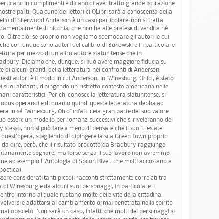
sperticano in complimenti e dicano di aver tratto grande ispirazione
ostre parti. Qualcuno dei lettori di QLibri sarà a conoscenza della
ello di Sherwood Anderson è un caso particolare: non si tratta
ndamentalmente di nicchia, che non ha alte pretese di vendita né
. Oltre ciò, se proprio non vogliamo scomodare gli autori le cui
a (che comunque sono autori del calibro di Bukowski e in particolare
lettura per mezzo di un altro autore statunitense che in
adbury. Diciamo che, dunque, si può avere maggiore fiducia su
e di alcuni grandi della letteratura nei confronti di Anderson.
esti autori è il modo in cui Anderson, in "Winesburg, Ohio", è stato
 suoi abitanti, dipingendo un ristretto contesto americano nelle
ni caratteristici. Per chi conosce la letteratura statunitense, si
modus operandi e di quanto quindi questa letteratura debba ad
era in sé. "Winesburg, Ohio" infatti cela gran parte del suo valore
suo essere un modello per romanzi successivi che si riveleranno dei
 stesso, non si può fare a meno di pensare che il suo "L'estate
 di quest'opera, scegliendo di dipingere la sua Green Town proprio
da dire, però, che il risultato prodotto da Bradbury raggiunge
lontanamente sognare, ma forse senza il suo lavoro non avremmo
come ad esempio L'Antologia di Spoon River, che molti accostano a
poetica).
sere considerati tanti piccoli racconti strettamente correlati tra
tà di Winesburg e da alcuni suoi personaggi, in particolare il
entro intorno al quale ruotano molte delle vite della cittadina,
evolversi e adattarsi al cambiamento ormai penetrata nello spirito
i obsoleto. Non sarà un caso, infatti, che molti dei personaggi si