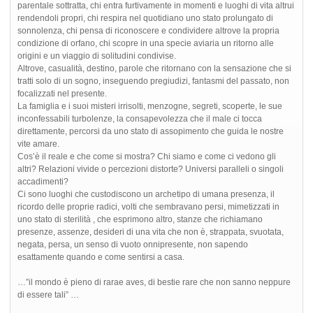
parentale sottratta, chi entra furtivamente in momenti e luoghi di vita altrui
rendendoli propri, chi respira nel quotidiano uno stato prolungato di
sonnolenza, chi pensa di riconoscere e condividere altrove la propria
condizione di orfano, chi scopre in una specie aviaria un ritorno alle
origini e un viaggio di solitudini condivise.
Altrove, casualità, destino, parole che ritornano con la sensazione che si
tratti solo di un sogno, inseguendo pregiudizi, fantasmi del passato, non
focalizzati nel presente.
La famiglia e i suoi misteri irrisolti, menzogne, segreti, scoperte, le sue
inconfessabili turbolenze, la consapevolezza che il male ci tocca
direttamente, percorsi da uno stato di assopimento che guida le nostre
vite amare.
Cos’è il reale e che come si mostra? Chi siamo e come ci vedono gli
altri? Relazioni vivide o percezioni distorte? Universi paralleli o singoli
accadimenti?
Ci sono luoghi che custodiscono un archetipo di umana presenza, il
ricordo delle proprie radici, volti che sembravano persi, mimetizzati in
uno stato di sterilità , che esprimono altro, stanze che richiamano
presenze, assenze, desideri di una vita che non è, strappata, svuotata,
negata, persa, un senso di vuoto onnipresente, non sapendo
esattamente quando e come sentirsi a casa.
…”il mondo è pieno di rarae aves, di bestie rare che non sanno neppure
di essere tali” …