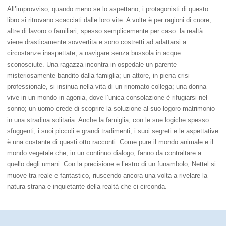
All’improvviso, quando meno se lo aspettano, i protagonisti di questo
libro si ritrovano scacciati dalle loro vite. A volte è per ragioni di cuore,
altre di lavoro o familiari, spesso semplicemente per caso: la realtà
viene drasticamente sovvertita e sono costretti ad adattarsi a
circostanze inaspettate, a navigare senza bussola in acque
sconosciute. Una ragazza incontra in ospedale un parente
misteriosamente bandito dalla famiglia; un attore, in piena crisi
professionale, si insinua nella vita di un rinomato collega; una donna
vive in un mondo in agonia, dove l’unica consolazione è rifugiarsi nel
sonno; un uomo crede di scoprire la soluzione al suo logoro matrimonio
in una stradina solitaria. Anche la famiglia, con le sue logiche spesso
sfuggenti, i suoi piccoli e grandi tradimenti, i suoi segreti e le aspettative
è una costante di questi otto racconti. Come pure il mondo animale e il
mondo vegetale che, in un continuo dialogo, fanno da contraltare a
quello degli umani. Con la precisione e l’estro di un funambolo, Nettel si
muove tra reale e fantastico, riuscendo ancora una volta a rivelare la
natura strana e inquietante della realtà che ci circonda.