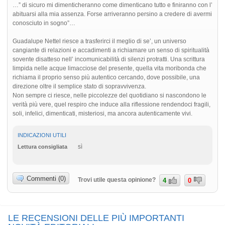
…” di sicuro mi dimenticheranno come dimenticano tutto e finiranno con l’
abituarsi alla mia assenza. Forse arriveranno persino a credere di avermi
conosciuto in sogno”…
Guadalupe Nettel riesce a trasferirci il meglio di se’, un universo
cangiante di relazioni e accadimenti a richiamare un senso di spiritualità
sovente disatteso nell’ incomunicabilità di silenzi protratti. Una scrittura
limpida nelle acque limacciose del presente, quella vita moribonda che
richiama il proprio senso più autentico cercando, dove possibile, una
direzione oltre il semplice stato di sopravvivenza.
Non sempre ci riesce, nelle piccolezze del quotidiano si nascondono le
verità più vere, quel respiro che induce alla riflessione rendendoci fragili,
soli, infelici, dimenticati, misteriosi, ma ancora autenticamente vivi.
INDICAZIONI UTILI
sì
Lettura consigliata
Commenti (0)
Trovi utile questa opinione?
4
0
LE RECENSIONI DELLE PIÙ IMPORTANTI