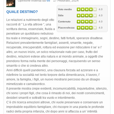
Opinione inserita da
68
17 Febbraio, 2024
Voto medio
4.0
QUALE DESTINO?
Stile
4.0
Le relazioni a nutrimento degli otto
Contenuto
4.0
racconti di “ La vita altrove “, una
Piacevolezza
4.0
scrittura densa, essenziale, fluida a
penetrare un quotidiano nebuloso
tra reale e immaginario, sogni, destino, fatti fortuiti, speranze disattese.
Relazioni prevalentemente famigliari, assenti, smarrite, negate,
recuperate, irrecuperabili, rottura ed evasione per ridiscutere il se’ e l’
altro, un nuovo inizio, un solco relazionale nato per caso, frutto del
destino, relazioni estese alla natura e al mondo animale, a oggetti che
prendono forma nella mente dei personaggi, riacquisendo un senso
smarrito o che si credeva altro.
Anni difficili quelli pandemici, una clausura forzata ad azzerare e a
ridefinire la socialità nel lento torpore della dimenticanza, il lavoro, l’
amore, la famiglia, i figli, un nuovo mostrarsi percosso da un disagio
mimetizzato e camaleontico.
Il presente mostra crepe evidenti, incomunicabilità, inquietudine, silenzio,
chi sono i propri figli, che cosa è rimasto di noi, dei nostri convincimenti,
desideri smarriti e sottratti tra vuoto e intontimento.
C’è chi ricerca emozioni altrove, chi vuole preservare e conservare un
improbabile equilibrio famigliare, chi riscopre in una pianta le profonde
radici della propria infanzia, chi dopo anni si affaccia a un’ intimità