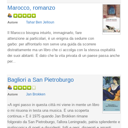
Marocco, romanzo
Tahar Ben Jelloun
Autore
Il Marocco bisogna intuirlo, immaginarlo, fare
attenzione ai particolari, è un enigma da sedurre con
garbo: per affrontarlo non serve una guida da scorrere
distrattamente ma un libro che ci accolga con la stessa ospitalità
dei suoi abitanti. E dato che la vita privata di un paese passa anche
per...
Bagliori a San Pietroburgo
Jan Brokken
Autore
«A ogni passo in questa città mi viene in mente un libro
o mi risuona in testa una musica. E una scoperta
continua.» E il 1975 quando Jan Brokken rimane
folgorato da San Pietroburgo, l'allora Leningrado, patria splendente e
malinconica di poeti e dissidenti, folli e geni, disperati e amanti,...