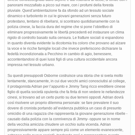
panorami mozzafiato a picco sul mare, con i profumi della foresta
pluviale. Quest’ambientazione fa da sfondo ad un tessuto sociale
dinamico e turbolento in cui le giovani generazioni senza futuro
protestano, tentano di ribellarsi, si scontrano quotidianamente con la
polizia cinese, la faccia dura del regime che si pone l’obiettivo di
eliminare progressivamente le libertà precedenti ed instaurare un clima
rigido di controllo basato sulla censura. Le fratture sociali si espandono
in quanto diventa evidente la dicotomia tra coloro che provano ad alzare
la voce e le ricche famiglie locali che invece preferiscono dichiarare la
fedeltà incondizionata a Pecchino in cambio di agio, benessere,
accontentandosi di quei lussi figli di una cultura occidentale ancora
impressa nel tessuto urbano.
Su questi presupposti Osborne costruisce una storia che si svela molto
lentamente, stancamente, in cui due vecchi amici conosciutisi al college,
il protagonista Adrian per l’appunto e Jimmy Tang ricco ereditiere cinese
figlio di quella società opulenta che fa finta di non vedere le nefandezze
cinesi, si trovano ad un certo punto su due terreni opposti. Adrian dovrà
così risolvere un proprio dilemma personale: se fare prevalere il suo
dovere di cronista portando all’evidenza pubblica un caso di presunto
omicidio di una ragazza che rappresenta la giovane generazione ribelle -
causato dalla polizia con la connivenza di Jimmy- oppure se in nome
della vecchia amicizia chiudere un occhio sulla vicenda. Adrian
progressivamente appare sempre più come un elemento evanescente,