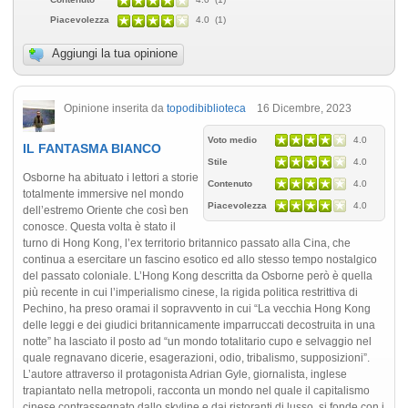
Piacevolezza
4.0 (1)
Aggiungi la tua opinione
Opinione inserita da
topodibiblioteca
16 Dicembre, 2023
Voto medio
4.0
IL FANTASMA BIANCO
Stile
4.0
Osborne ha abituato i lettori a storie
Contenuto
4.0
totalmente immersive nel mondo
Piacevolezza
4.0
dell’estremo Oriente che così ben
conosce. Questa volta è stato il
turno di Hong Kong, l’ex territorio britannico passato alla Cina, che
continua a esercitare un fascino esotico ed allo stesso tempo nostalgico
del passato coloniale. L’Hong Kong descritta da Osborne però è quella
più recente in cui l’imperialismo cinese, la rigida politica restrittiva di
Pechino, ha preso oramai il sopravvento in cui “La vecchia Hong Kong
delle leggi e dei giudici britannicamente imparruccati decostruita in una
notte” ha lasciato il posto ad “un mondo totalitario cupo e selvaggio nel
quale regnavano dicerie, esagerazioni, odio, tribalismo, supposizioni”.
L’autore attraverso il protagonista Adrian Gyle, giornalista, inglese
trapiantato nella metropoli, racconta un mondo nel quale il capitalismo
cinese contrassegnato dallo skyline e dai ristoranti di lusso, si fonde con i