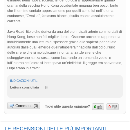
estraneo nella nuova società, tendendo così a rappresentare quanto
oramai della vecchia Hong Kong occidentale rimanga ben poco. Tanto
che il termine coniato appositamente per quelli come lui nell’idioma
cantonese, “Gwai lo”, fantasma bianco, risulta essere assolutamente
calzante.
Java Road, titolo che deriva da una delle principali arterie commerciali di
Hong Kong, forse non è il miglior libro di Osborne anche se rappresenta
indubbiamente una lettura di spessore grazie alle sapienti pennellate
autoriali dalle quali emerge quell’atmosfera “inacidita dall’odio, l’urlo
delle sirene che si moltiplicano in lontananza...le sirene che
echeggiavano senza sosta, come lacerando un tremendo vuoto, e
tutt’intorno nell’etere si increspava un’elettricità: il gregge era spaventato,
i lupi erano in arrivo”.
INDICAZIONI UTILI
sì
Lettura consigliata
Commenti (0)
Trovi utile questa opinione?
6
0
LE RECENSIONI DELLE PIÙ IMPORTANTI