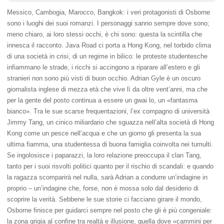
Messico, Cambogia, Marocco, Bangkok: i veri protagonisti di Osborne
sono i luoghi dei suoi romanzi. I personaggi sanno sempre dove sono;
meno chiaro, ai loro stessi occhi, è chi sono: questa la scintilla che
innesca il racconto. Java Road ci porta a Hong Kong, nel torbido clima
di una società in crisi, di un regime in bilico: le proteste studentesche
infiammano le strade, i ricchi si accingono a riparare all’estero e gli
stranieri non sono più visti di buon occhio. Adrian Gyle è un oscuro
giornalista inglese di mezza età che vive lì da oltre vent’anni, ma che
per la gente del posto continua a essere un gwai lo, un «fantasma
bianco». Tra le sue scarse frequentazioni, l’ex compagno di università
Jimmy Tang, un cinico miliardario che sguazza nell’alta società di Hong
Kong come un pesce nell’acqua e che un giorno gli presenta la sua
ultima fiamma, una studentessa di buona famiglia coinvolta nei tumulti.
Se ingolosisce i paparazzi, la loro relazione preoccupa il clan Tang,
tanto per i suoi risvolti politici quanto per il rischio di scandali: e quando
la ragazza scomparirà nel nulla, sarà Adrian a condurre un’indagine in
proprio – un’indagine che, forse, non è mossa solo dal desiderio di
scoprire la verità. Sebbene le sue storie ci facciano girare il mondo,
Osborne finisce per guidarci sempre nel posto che gli è più congeniale:
la zona grigia al confine tra realtà e illusione, quella dove «cammini per