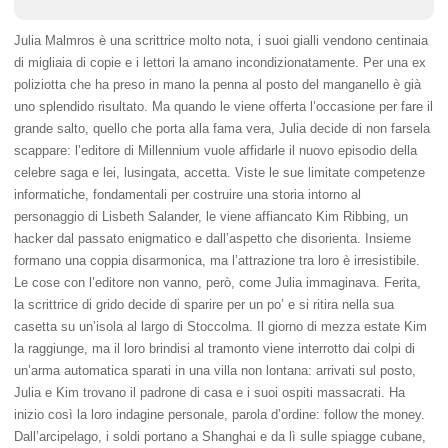
Julia Malmros è una scrittrice molto nota, i suoi gialli vendono centinaia
di migliaia di copie e i lettori la amano incondizionatamente. Per una ex
poliziotta che ha preso in mano la penna al posto del manganello è già
uno splendido risultato. Ma quando le viene offerta l’occasione per fare il
grande salto, quello che porta alla fama vera, Julia decide di non farsela
scappare: l’editore di Millennium vuole affidarle il nuovo episodio della
celebre saga e lei, lusingata, accetta. Viste le sue limitate competenze
informatiche, fondamentali per costruire una storia intorno al
personaggio di Lisbeth Salander, le viene affiancato Kim Ribbing, un
hacker dal passato enigmatico e dall’aspetto che disorienta. Insieme
formano una coppia disarmonica, ma l’attrazione tra loro è irresistibile.
Le cose con l’editore non vanno, però, come Julia immaginava. Ferita,
la scrittrice di grido decide di sparire per un po’ e si ritira nella sua
casetta su un’isola al largo di Stoccolma. Il giorno di mezza estate Kim
la raggiunge, ma il loro brindisi al tramonto viene interrotto dai colpi di
un’arma automatica sparati in una villa non lontana: arrivati sul posto,
Julia e Kim trovano il padrone di casa e i suoi ospiti massacrati. Ha
inizio così la loro indagine personale, parola d’ordine: follow the money.
Dall’arcipelago, i soldi portano a Shanghai e da lì sulle spiagge cubane,