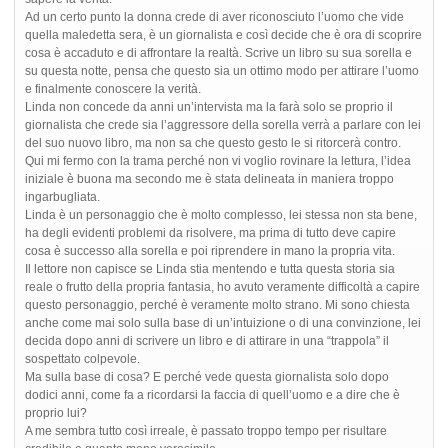
Ad un certo punto la donna crede di aver riconosciuto l’uomo che vide
quella maledetta sera, è un giornalista e così decide che è ora di scoprire
cosa è accaduto e di affrontare la realtà. Scrive un libro su sua sorella e
su questa notte, pensa che questo sia un ottimo modo per attirare l’uomo
e finalmente conoscere la verità.
Linda non concede da anni un’intervista ma la farà solo se proprio il
giornalista che crede sia l’aggressore della sorella verrà a parlare con lei
del suo nuovo libro, ma non sa che questo gesto le si ritorcerà contro.
Qui mi fermo con la trama perché non vi voglio rovinare la lettura, l’idea
iniziale è buona ma secondo me è stata delineata in maniera troppo
ingarbugliata.
Linda è un personaggio che è molto complesso, lei stessa non sta bene,
ha degli evidenti problemi da risolvere, ma prima di tutto deve capire
cosa è successo alla sorella e poi riprendere in mano la propria vita.
Il lettore non capisce se Linda stia mentendo e tutta questa storia sia
reale o frutto della propria fantasia, ho avuto veramente difficoltà a capire
questo personaggio, perché è veramente molto strano. Mi sono chiesta
anche come mai solo sulla base di un’intuizione o di una convinzione, lei
decida dopo anni di scrivere un libro e di attirare in una “trappola” il
sospettato colpevole.
Ma sulla base di cosa? E perché vede questa giornalista solo dopo
dodici anni, come fa a ricordarsi la faccia di quell’uomo e a dire che è
proprio lui?
A me sembra tutto così irreale, è passato troppo tempo per risultare