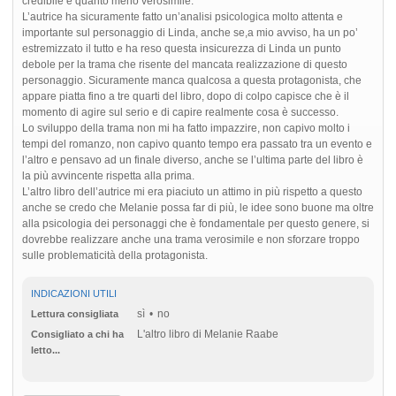
credibile e quanto meno verosimile.
L’autrice ha sicuramente fatto un’analisi psicologica molto attenta e
importante sul personaggio di Linda, anche se,a mio avviso, ha un po’
estremizzato il tutto e ha reso questa insicurezza di Linda un punto
debole per la trama che risente del mancata realizzazione di questo
personaggio. Sicuramente manca qualcosa a questa protagonista, che
appare piatta fino a tre quarti del libro, dopo di colpo capisce che è il
momento di agire sul serio e di capire realmente cosa è successo.
Lo sviluppo della trama non mi ha fatto impazzire, non capivo molto i
tempi del romanzo, non capivo quanto tempo era passato tra un evento e
l’altro e pensavo ad un finale diverso, anche se l’ultima parte del libro è
la più avvincente rispetta alla prima.
L’altro libro dell’autrice mi era piaciuto un attimo in più rispetto a questo
anche se credo che Melanie possa far di più, le idee sono buone ma oltre
alla psicologia dei personaggi che è fondamentale per questo genere, si
dovrebbe realizzare anche una trama verosimile e non sforzare troppo
sulle problematicità della protagonista.
INDICAZIONI UTILI
sì
no
Lettura consigliata
L'altro libro di Melanie Raabe
Consigliato a chi ha
letto...