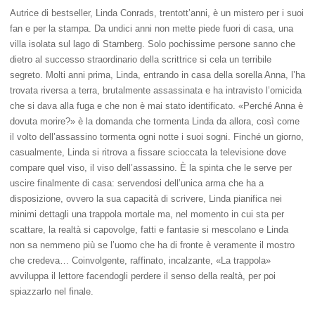
Autrice di bestseller, Linda Conrads, trentott’anni, è un mistero per i suoi
fan e per la stampa. Da undici anni non mette piede fuori di casa, una
villa isolata sul lago di Starnberg. Solo pochissime persone sanno che
dietro al successo straordinario della scrittrice si cela un terribile
segreto. Molti anni prima, Linda, entrando in casa della sorella Anna, l’ha
trovata riversa a terra, brutalmente assassinata e ha intravisto l’omicida
che si dava alla fuga e che non è mai stato identificato. «Perché Anna è
dovuta morire?» è la domanda che tormenta Linda da allora, così come
il volto dell’assassino tormenta ogni notte i suoi sogni. Finché un giorno,
casualmente, Linda si ritrova a fissare scioccata la televisione dove
compare quel viso, il viso dell’assassino. È la spinta che le serve per
uscire finalmente di casa: servendosi dell’unica arma che ha a
disposizione, ovvero la sua capacità di scrivere, Linda pianifica nei
minimi dettagli una trappola mortale ma, nel momento in cui sta per
scattare, la realtà si capovolge, fatti e fantasie si mescolano e Linda
non sa nemmeno più se l’uomo che ha di fronte è veramente il mostro
che credeva… Coinvolgente, raffinato, incalzante, «La trappola»
avviluppa il lettore facendogli perdere il senso della realtà, per poi
spiazzarlo nel finale.