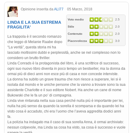
Opinione inserita da
ALI77
05 Marzo, 2018
Voto medio
2.5
LINDA E LA SUA ESTREMA
FRAGILITA'
Stile
2.0
Contenuto
2.0
La trappola è il secondo romanzo
Piacevolezza
3.0
che leggo di Melanie Raabe dopo
“La verità”, questa storia mi ha
lasciato moltissimi dubbi e perplessità, anche se nel complesso non lo
considero un brutto thriller.
Linda Conrads è la protagonista del libro, è una scrittrice di successo,
ogni suo nuovo libro diventa in poco tempo un bestseller, ma la donna da
ormai più di dieci anni non esce più di casa e non concede interviste.
La donna ha subito un grave trauma che non riesce a superare, lei si è
isolata dal mondo e le uniche persone che la vanno a trovare sono la sua
assistente Charlotte e il suo editore Nobert. Ha anche un cane di nome
Bukowski che le fa un po’ di compagnia.
Linda vive rintanata nella sua casa perché nulla più è importante per lei,
nulla ha più senso da quando la sorella è scomparsa e da quando lei ha
visto cosa è accaduto, chi era l’uomo che l’aveva aggredita dodici anni
fa.
La polizia ha indagato ma il caso di sua sorella Anna, è ormai archiviato:
nessun colpevole, ma Linda sa cosa ha visto, sa cosa è successo e vuole
sapere la verità.