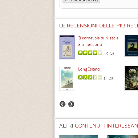
LE
RECENSIONI DELLE PIÙ RECE
Chimere
Il carnevale di Nizza e
altri racconti
3.5 (
1
)
3.9 (
2
)
Intermezzo
Long Island
3.7 (
3
)
3.1 (
2
)
ALTRI
CONTENUTI INTERESSANT