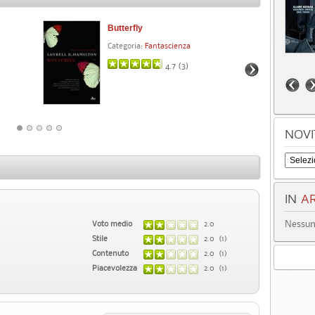
Butterfly
No
Categoria:
Fantascienza
Cat
4.7 (
3
)
NOVI
IN
AR
Nessun 
Voto medio
2.0
Stile
2.0 (1)
Contenuto
2.0 (1)
Piacevolezza
2.0 (1)