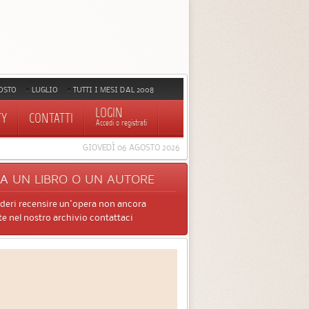
OSTO
LUGLIO
TUTTI I MESI DAL 2008
LOGIN
TY
CONTATTI
Accedi o registrati
GIOVEDÌ 06 AGOSTO 2026
CA
UN LIBRO O UN AUTORE
ideri recensire un'opera non ancora
e nel nostro archivio contattaci