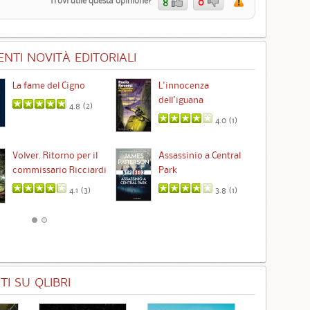
Trovi utile questa opinione?
8
0
NTI NOVITÀ EDITORIALI
La fame del Cigno
L'innocenza
Id
dell'iguana
4.8 (
2
)
4.0 (
1
)
Ta
Volver. Ritorno per il
Assassinio a Central
commissario Ricciardi
Park
4.1 (
3
)
3.8 (
1
)
I SU QLIBRI