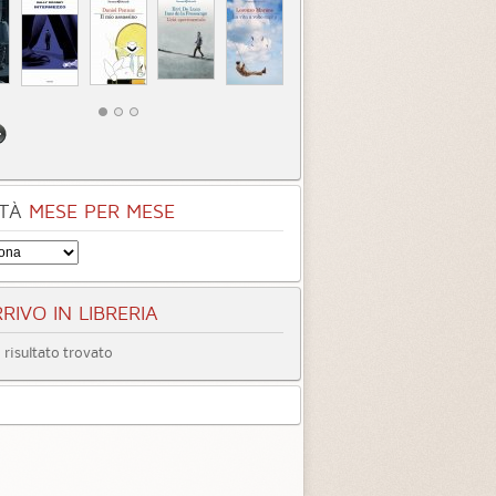
do di sangue
Il bacio della tempesta
egoria:
Fantascienza
Categoria:
Fantascienza
3.5 (
2
)
4.3 (
1
)
TÀ
MESE PER MESE
RIVO IN LIBRERIA
risultato trovato