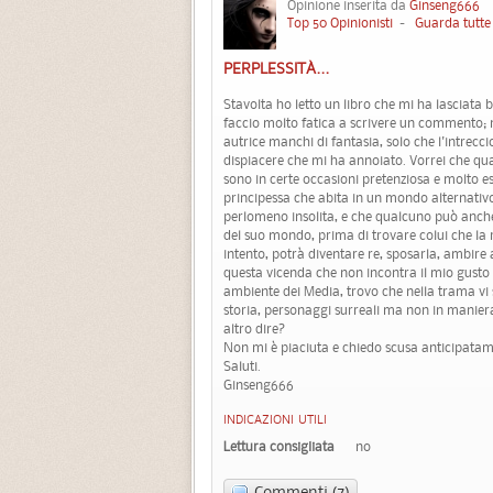
Opinione inserita da
Ginseng666
19
Top 50 Opinionisti
-
Guarda tutte 
PERPLESSITÀ...
Stavolta ho letto un libro che mi ha lasciata b
faccio molto fatica a scrivere un commento; 
autrice manchi di fantasia, solo che l'intre
dispiacere che mi ha annoiato. Vorrei che qua
sono in certe occasioni pretenziosa e molto esi
principessa che abita in un mondo alternativo 
perlomeno insolita, e che qualcuno può anche t
del suo mondo, prima di trovare colui che la 
intento, potrà diventare re, sposarla, ambire a
questa vicenda che non incontra il mio gusto 
ambiente dei Media, trovo che nella trama vi 
storia, personaggi surreali ma non in maniera
altro dire?
Non mi è piaciuta e chiedo scusa anticipata
Saluti.
Ginseng666
INDICAZIONI UTILI
Lettura consigliata
no
Commenti (7)