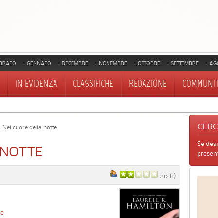
BRAIO
GENNAIO
DICEMBRE
NOVEMBRE
OTTOBRE
SETTEMBRE
AG
IN EVIDENZA
CLASSIFICHE
REDAZIONE
COMMUNI
CER
Nel cuore della notte
Se des
 NOTTE
present
2.0
(
1
)
se