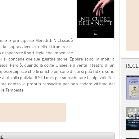
rie, alla principessa Meredith NicEssus è
la sopravvivenza della stirpe reale:
di spezzare il sortilegio che impedisce
ei si concede alle sue guardie sidhe. Eppure sono in molti a
isca. Perciò, quando la corte Unseelie diventa il teatro di un
RECE
ipessa capisce che le uniche persone di cui si può fidare sono
 aiuto alla polizia di St. Louis per smascherare i colpevoli. Nel
tare contro la propria sensualità per non cadere vittima del
elle Tempeste.
RE