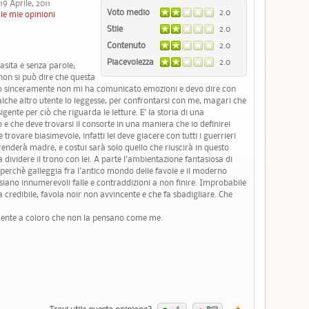
 Aprile, 2011
Voto medio
2.0
le mie opinioni
Stile
2.0
Contenuto
2.0
Piacevolezza
2.0
asita e senza parole;
non si può dire che questa
ccio sinceramente non mi ha comunicato emozioni e devo dire con
lche altro utente lo leggesse, per confrontarsi con me, magari che
gente per ciò che riguarda le letture. E' la storia di una
e che deve trovarsi il consorte in una maniera che io definirei
rovare biasimevole, infatti lei deve giacere con tutti i guerrieri
renderà madre, e costui sarà solo quello che riuscirà in questo
 dividere il trono con lei. A parte l'ambientazione fantasiosa di
perchè galleggia fra l'antico mondo delle favole e il moderno
siano innumerevoli falle e contraddizioni a non finire. Improbabile
 credibile, favola noir non avvincente e che fa sbadigliare. Che
mente a coloro che non la pensano come me.