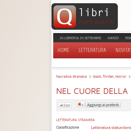
IN LIBRERIA IN SETTEMBRE
MARZO
FEB
HOME
LETTERATURA
NOVITA'
Narrativa straniera
Gialli, Thriller, Horror
NEL CUORE DELLA
4
Aggiungi ai preferiti
5341
LETTERATURA STRANIERA
Classificazione
Letteratura statuniten