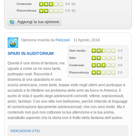
Contenuto
3.0 (1)
Piacevolezza
2.0 (1)
Aggiungi la tua opinione
Opinione inserita da
Pelizzari
11 Agosto, 2018
Voto medio
2.3
SPARI IN AUDITORIUM
Stile
2.0
Questa è una storia di fantasia, ma
Contenuto
3.0
uguale a come ce ne sono tante,
Piacevolezza
2.0
purtroppo reali. Racconta il
dramma di una sparatoria in una
scuola americana, come tante, troppe volte negli ultimi anni purtroppo è
accaduto e fa riflettere sul problema delle armi da fuoco in America. Il
punto di vista è quello degli adolescenti coinvolti, vittime, sopravvissuti,
amici, familiari. Con uno stile non bellissimo, perché infarcito di linguaggi
di comunicazione tipicamente adolescenziali, che non amo molto. Ma il
contenuto non può non catturare la tua attenzione e la tua anima,
soprattutto sapendo che la storia non è frutto della fantasia dell’autore.
INDICAZIONI UTILI