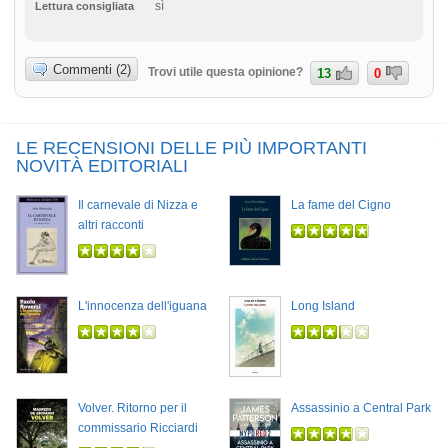
sì
Lettura consigliata
Commenti (2)
Trovi utile questa opinione?
13
0
LE RECENSIONI DELLE PIÙ IMPORTANTI
NOVITÀ EDITORIALI
Il carnevale di Nizza e
La fame del Cigno
altri racconti
L'innocenza dell'iguana
Long Island
Volver. Ritorno per il
Assassinio a Central Park
commissario Ricciardi