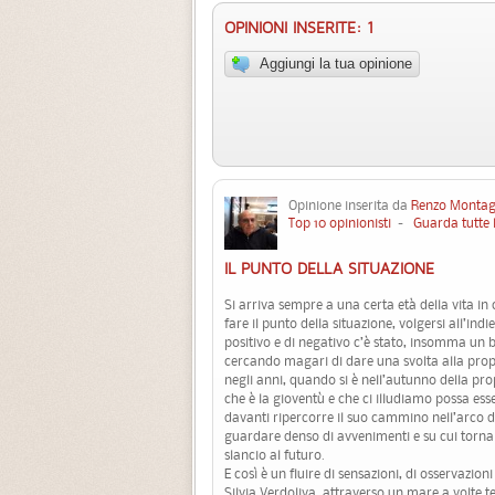
OPINIONI INSERITE: 1
Aggiungi la tua opinione
Opinione inserita da
Renzo Montag
Top 10 opinionisti
-
Guarda tutte 
IL PUNTO DELLA SITUAZIONE
Si arriva sempre a una certa età della vita in 
fare il punto della situazione, volgersi all’ind
positivo e di negativo c’è stato, insomma un b
cercando magari di dare una svolta alla prop
negli anni, quando si è nell’autunno della pro
che è la gioventù e che ci illudiamo possa esse
davanti ripercorre il suo cammino nell’arco 
guardare denso di avvenimenti e su cui tornar
slancio al futuro.
E così è un fluire di sensazioni, di osservaz
Silvia Verdoliva, attraverso un mare a volte 