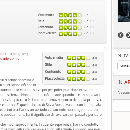
Voto medio
4.0
Stile
4.0 (1)
Contenuto
4.0 (1)
Piacevolezza
4.0 (1)
noli
11 Mag, 2013
NOVI
Voto medio
4.0
le mie opinioni
Stile
4.0
Contenuto
4.0
Piacevolezza
4.0
cui si rende necessario
IN
AR
ietro cercando ciò che di
ilancio della vita che serve poi per poter guardare in avanti,
Nessun 
ria esistenza. Normalmente ciò accade quando si è un po’ avanti
pria vita; più raro è che capiti prima, nel corso di quella primavera
re eterna. E’ questo il caso di Silvia Verdoliva che con La mia vita
dei primi trent’anni, un periodo certamente non lungo, ma a ben
e poeticamente ha il significato di ravvivare un passato per dare
ioni che inconsapevolmente, in quanto esperienza, hanno condotto
tempestoso, altre più calmo e amico, all’attuale approdo, ma non