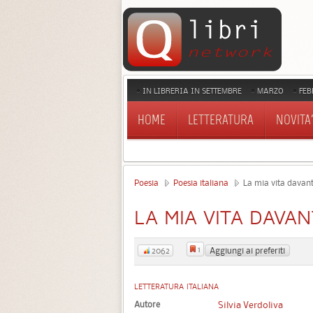
IN LIBRERIA IN SETTEMBRE
MARZO
FEB
HOME
LETTERATURA
NOVITA'
Poesia
Poesia italiana
La mia vita davant
LA MIA VITA DAVAN
1
Aggiungi ai preferiti
2062
LETTERATURA ITALIANA
Autore
Silvia Verdoliva