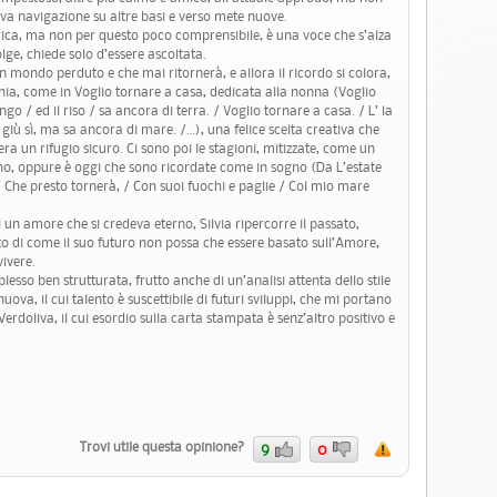
va navigazione su altre basi e verso mete nuove.
rica, ma non per questo poco comprensibile, è una voce che s’alza
olge, chiede solo d’essere ascoltata.
 mondo perduto e che mai ritornerà, e allora il ricordo si colora,
onia, come in Voglio tornare a casa, dedicata alla nonna (Voglio
ngo / ed il riso / sa ancora di terra. / Voglio tornare a casa. / L’ la
 giù sì, ma sa ancora di mare. /…), una felice scelta creativa che
ra un rifugio sicuro. Ci sono poi le stagioni, mitizzate, come un
no, oppure è oggi che sono ricordate come in sogno (Da L’estate
 / Che presto tornerà, / Con suoi fuochi e paglie / Col mio mare
 di un amore che si credeva eterno, Silvia ripercorre il passato,
o di come il suo futuro non possa che essere basato sull’Amore,
vivere.
mplesso ben strutturata, frutto anche di un’analisi attenta dello stile
uova, il cui talento è suscettibile di futuri sviluppi, che mi portano
erdoliva, il cui esordio sulla carta stampata è senz’altro positivo e
Trovi utile questa opinione?
9
0