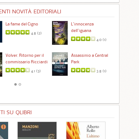
NTI NOVITÀ EDITORIALI
La fame del Cigno
L'innocenza
Id
dell'iguana
4.8 (
2
)
4.0 (
1
)
Ta
Volver. Ritorno per il
Assassinio a Central
commissario Ricciardi
Park
4.1 (
3
)
3.8 (
1
)
I SU QLIBRI