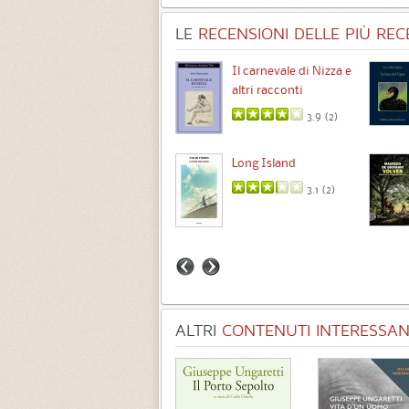
LE
RECENSIONI DELLE PIÙ RECE
Chimere
Il carnevale di Nizza e
altri racconti
3.5 (
1
)
3.9 (
2
)
Intermezzo
Long Island
3.7 (
3
)
3.1 (
2
)
ALTRI
CONTENUTI INTERESSANT