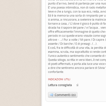
punto d’arrivo, bensì di partenza per una nuo
E’ una poesia intimistica, non di rado metafo
lieve e che a lungo, con la sua eco, resta, avv
Ed è la memoria una sorta di rimpianto per un
si anima, a rincuorare, a svelenire la malinc
tornare a casa, / Lì dove il gioco è pulito di fa
strada ha il sapore del pane / e l’acqua… vien
offre efficacemente l’immagine di quello che e
periodo in cui queste erano vissute come sog
altrove - …/ Pur a volte / Mi pare / Di capire
assente / Di barche / E di presagi. /….).
E così, fra le difficoltà di una vita, la perdita
esamina, scruta, ma soprattutto si rende cont
l’unico autentico sentimento che consente di 
Questa silloge, scritta in versi liberi, è nel co
di poeti affermati, e porta alla luce una voce n
a dire che sentiremo ancora parlare di Silvia V
confortante.
INDICAZIONI UTILI
Lettura consigliata
sì
Commenti (0)