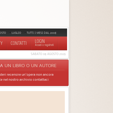
OSTO
LUGLIO
TUTTI I MESI DAL 2008
LOGIN
TY
CONTATTI
Accedi o registrati
SABATO 08 AGOSTO 2026
CA
UN LIBRO O UN AUTORE
ideri recensire un'opera non ancora
e nel nostro archivio contattaci