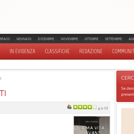
BRAIO
GENNAIO
DICEMBRE
NOVEMBRE
OTTOBRE
SETTEMBRE
AG
IN EVIDENZA
CLASSIFICHE
REDAZIONE
COMMUNI
CER
i
Se des
TI
present
4.0
(
1
)