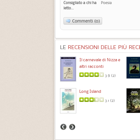
Consigliato a chi ha
Poesia
letto...
Commenti (0)
LE
RECENSIONI DELLE PIÙ RECE
Chimere
Il carnevale di Nizza e
altri racconti
3.5 (
1
)
3.9 (
2
)
Intermezzo
Long Island
3.7 (
3
)
3.1 (
2
)