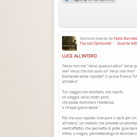
Opinione inserita da
Fabio Barcell
Top 500 Opinionisti
-
Guarda tutt
LUCE ALL'INTERO
"Verso non me." Verso qualcun altro? Verso q
me? Verso che non sono io? Verso non mio?
Domande senza risposte? Ci prova Franco Tutino
all’intero".
"Un viaggio che allontani, che riporti,
un viaggio verso nostri porti:
che possa illuminare l’esistenza,
e i troppi giorni senza."
Più che una risposta (che pure ci sarà per ch
all’intero", un metodo che prevede un allont
nient’affatto) che permetta di poter guardare
infine, o meglio, permettendogli di illuminarci,