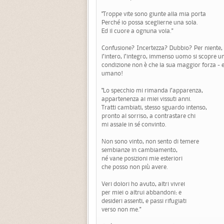
"Troppe vite sono giunte alla mia porta
Perché io possa sceglierne una sola.
Ed il cuore a ognuna vola."
Confusione? Incertezza? Dubbio? Per niente,
l’intero, l’integro, immenso uomo si scopre
condizione non è che la sua maggior forza - e
umano!
"Lo specchio mi rimanda l’apparenza,
appartenenza ai miei vissuti anni.
Tratti cambiati, stesso sguardo intenso,
pronto al sorriso, a contrastare chi
mi assale in sé convinto.
Non sono vinto, non sento di temere
sembianze in cambiamento,
né vane posizioni mie esteriori
che posso non più avere.
Veri dolori ho avuto, altri vivrei
per miei o altrui abbandoni: e
desideri assenti, e passi rifugiati
verso non me."