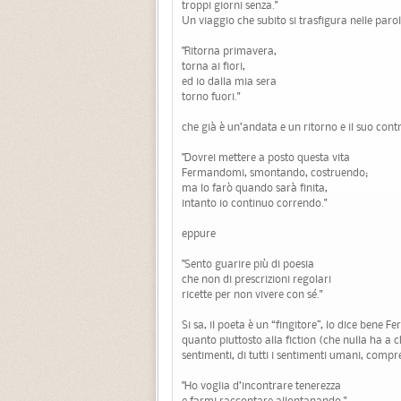
troppi giorni senza."
Un viaggio che subito si trasfigura nelle parol
"Ritorna primavera,
torna ai fiori,
ed io dalla mia sera
torno fuori."
che già è un’andata e un ritorno e il suo contr
"Dovrei mettere a posto questa vita
Fermandomi, smontando, costruendo;
ma lo farò quando sarà finita,
intanto io continuo correndo."
eppure
"Sento guarire più di poesia
che non di prescrizioni regolari
ricette per non vivere con sé."
Si sa, il poeta è un “fingitore”, lo dice bene
quanto piuttosto alla fiction (che nulla ha a c
sentimenti, di tutti i sentimenti umani, compre
"Ho voglia d’incontrare tenerezza
e farmi raccontare allontanando."