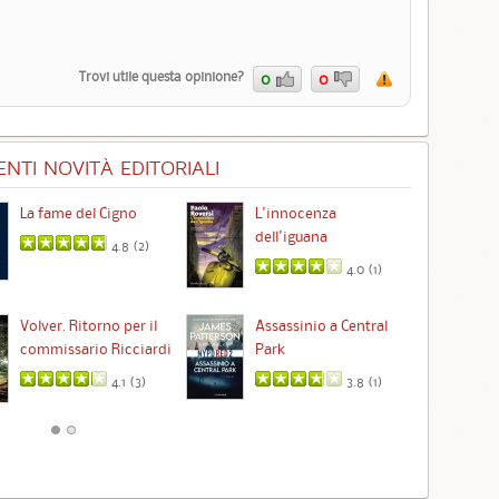
Trovi utile questa opinione?
0
0
NTI NOVITÀ EDITORIALI
La fame del Cigno
L'innocenza
Id
dell'iguana
4.8 (
2
)
4.0 (
1
)
Ta
Volver. Ritorno per il
Assassinio a Central
commissario Ricciardi
Park
4.1 (
3
)
3.8 (
1
)