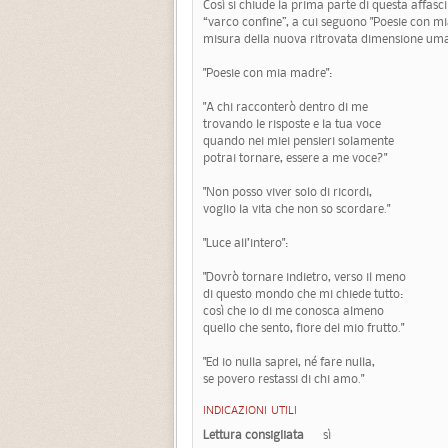
Così si chiude la prima parte di questa affasci
“varco confine”, a cui seguono "Poesie con mia
misura della nuova ritrovata dimensione umana
"Poesie con mia madre":
"A chi racconterò dentro di me
trovando le risposte e la tua voce
quando nei miei pensieri solamente
potrai tornare, essere a me voce?"
"Non posso viver solo di ricordi,
voglio la vita che non so scordare."
"Luce all’intero":
"Dovrò tornare indietro, verso il meno
di questo mondo che mi chiede tutto:
così che io di me conosca almeno
quello che sento, fiore del mio frutto."
"Ed io nulla saprei, né fare nulla,
se povero restassi di chi amo."
INDICAZIONI UTILI
Lettura consigliata
sì