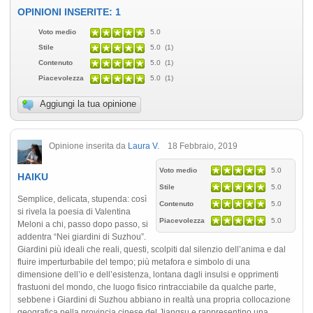
OPINIONI INSERITE: 1
Voto medio
5.0
Stile
5.0 (1)
Contenuto
5.0 (1)
Piacevolezza
5.0 (1)
Aggiungi la tua opinione
Opinione inserita da
Laura V.
18 Febbraio, 2019
Voto medio
5.0
HAIKU
Stile
5.0
Semplice, delicata, stupenda: così
Contenuto
5.0
si rivela la poesia di Valentina
Piacevolezza
5.0
Meloni a chi, passo dopo passo, si
addentra “Nei giardini di Suzhou”.
Giardini più ideali che reali, questi, scolpiti dal silenzio dell’anima e dal
fluire imperturbabile del tempo; più metafora e simbolo di una
dimensione dell’io e dell’esistenza, lontana dagli insulsi e opprimenti
frastuoni del mondo, che luogo fisico rintracciabile da qualche parte,
sebbene i Giardini di Suzhou abbiano in realtà una propria collocazione
geografica nella provincia cinese del Jiangsu e rappresentino una