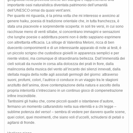
importante oasi naturalistica diventata patrimonio dell’umanità
dell’UNESCO ormai da quasi vent’anni.
Per quanto mi riguarda, è la prima volta che mi interesso e avvicino al
genere haiku, poesia di tradizione orientale che, in tutta franchezza, è
stata una piacevole e sorprendente scoperta: in soli tre versi, in cui sono
racchiuse meno di venti sillabe, si concentrano immagini e sensazioni
che lunghe poesie o addirittura poemi non è detto sappiano esprimere
con altrettanta efficacia. La silloge di Valentina Meloni, ricca di ben
duecento componimenti e di un interessante apparato di note ai testi, è
un piccolo scrigno che custodisce gioielli in apparenza semplici e per
niente vistosi, ma comunque di straordinaria bellezza. Dall’immensità dei
cieli solcati da nuvole in corsa alla dolcezza dei prati in fiore, dalla
malinconia della musica del vento all’incanto dei silenzi innevati, dalla
stellata magia della notte agli assolati germogli del giorno: attraverso
suoni, profumi, colori, l’autrice ci conduce in un viaggio tra le stagioni
anzitutto dell’anima, dove contemplazione della natura e ascolto della
propria interiorità s’intrecciano in un continuo gioco di compenetrazione
infine inscindibile.
Tantissimi gli haiku che, come piccoli quadri o istantanee d’autore,
fermano un momento catturandolo nella sua eternità e a chi legge –
sublime potenza del verso! – sembra di vedere per davvero quelle scene,
quei colori, quei movimenti, che siano voli d’uccelli, schiudersi di petali o
agitarsi di fronde.