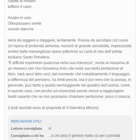
Saette di rondini
tuffano il capo
Anatre in volo
Oltrepassano svelte
nuvole stanche
Versi da leggere e rileggere, lentamente. Poesia da ascoltare col cuore.
Un’opera di profonda armonia, nonché di grande sensibilità, impreziosita
inoltre dalle meravigliose opere pittoriche su carta di riso dell’artista
siciliano Santo Previtera.
“È difficile esprimere qualcosa nella sua interezza”, recita la massima di
un monaco zen che Giovanna Iorio cita nella sua bella prefazione al
libro: sarà senz’altro così, dal momento che indubbiamente il linguaggio,
a differenza del pensiero, ha limiti precisi, ma è pur vero che la poesia, in
generale, può tanto e quella riecheggiante nei giardini dell’anima, come
in questo caso, con poche ed essenziali parole riesce a raggiungere
livelli superbi che se non possiamo chiamare perfezione, poco ci manca.
(I testi riportati sono di proprietà di ©Valentina Meloni)
INDICAZIONI UTILI
sì
Lettura consigliata
...a chi ama il genere haiku (o per curiosità
Consigliato a chi ha