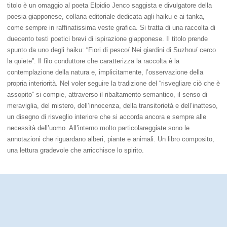
titolo è un omaggio al poeta Elpidio Jenco saggista e divulgatore della
poesia giapponese, collana editoriale dedicata agli haiku e ai tanka,
come sempre in raffinatissima veste grafica. Si tratta di una raccolta di
duecento testi poetici brevi di ispirazione giapponese. Il titolo prende
spunto da uno degli haiku: “Fiori di pesco/ Nei giardini di Suzhou/ cerco
la quiete”. Il filo conduttore che caratterizza la raccolta è la
contemplazione della natura e, implicitamente, l’osservazione della
propria interiorità. Nel voler seguire la tradizione del “risvegliare ciò che è
assopito” si compie, attraverso il ribaltamento semantico, il senso di
meraviglia, del mistero, dell’innocenza, della transitorietà e dell’inatteso,
un disegno di risveglio interiore che si accorda ancora e sempre alle
necessità dell’uomo. All’interno molto particolareggiate sono le
annotazioni che riguardano alberi, piante e animali. Un libro composito,
una lettura gradevole che arricchisce lo spirito.