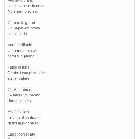
Vegliano piano
stelle stanche la notte
Non hanno sonno
Campo di grano
Un papavero rosso
sta solitario
Verde brillante
Un germano reale
scrolla le piume
Falce di luna
Dentro i campi del cielo
stelle mature
Cervi in amore
Le felci si muovono
dentro la sera
Abeti bianchi
in cima al santuario
giunti in preghiera
Lago increspato