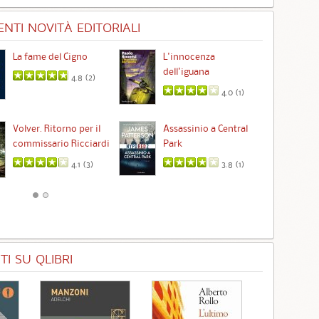
NTI NOVITÀ EDITORIALI
La fame del Cigno
L'innocenza
Id
dell'iguana
4.8 (
2
)
4.0 (
1
)
Ta
Volver. Ritorno per il
Assassinio a Central
commissario Ricciardi
Park
4.1 (
3
)
3.8 (
1
)
I SU QLIBRI