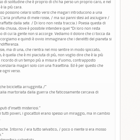
so di solitudine che è proprio di chi ha perso un proprio caro, e nel
è la più cara.
esso possono celarsi sotto versi che magari introducono a una
L’aria profuma di mele rosse, / ma sui panni stesi ad asciugare /
raffatte dalla sete. / Di loro non resta traccia.) Poesia questa di
lla chiusa, dove è possibile intendere quel “Di loro non resta
 di cui la gente non si accorge. Vediamo il dolore che ci tocca da
ccorgiamo e quindi è ovvio immaginare che i derelitti del pianeta si
ndifferenza.
esie, ma di una, che rientra nel mio sentire in modo spiccato,
; è quella che è mi piaciuta di più, non voglio dire che è la più
a il ricordo di un tempo più a misura d’uomo, contrapposto
licenziarla magari solo con una frasettina. Ed è per questo che
e ogni verso.
che bicicletta arrugginita./”
n’Italia martoriata dalla guerra che faticosamente cercava di
puti d’insetti misteriosi.”
i tutti poveri, i giocattoli erano spesso un miraggio, ma in cambio
.
poche. Intorno / era tutto selvatico, / poco o niente si era mosso
.”
atmosfera rallentata.