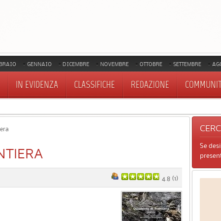
BRAIO
GENNAIO
DICEMBRE
NOVEMBRE
OTTOBRE
SETTEMBRE
AG
IN EVIDENZA
CLASSIFICHE
REDAZIONE
COMMUNI
CER
iera
Se des
NTIERA
present
4.8
(
1
)