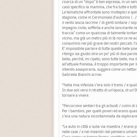
ricerca di un “dopo” è ben espressa, in un sen
caso specifico la mamma, che fra tutte e tutti 
Le tematiche affrontate sono molteplici e sp
stagione, come in Cerimoniale d’autunno (…/ 
il vento lascia lacrime / di genti lontane / sop
impegno civile, sofferta e anche lancinante ne
traccia” come un qualcosa di talmente lontano
vicino, ma già un metro più in là non ce ne a
consumino nel più grave dei nostri peccati: l’i
E’ impossibile parlare di tutte queste belle po
ritengo sia giusto dire un po’ più di due parole
bella, perché, mi ripeto, sono tutte belle, m
all’attuale frenesia, è troppo importante per 
intendo assaporarla, suggere come un nettar
Gabriella Bianchi scrive:
“Nella mia infanzia c’era solo il treno / e qual
In due soli versi il ritratto di un’epoca, di u
tornare a vivere.
“Percorrevo sentieri tra gli arbusti / colmi di s
Per i bambini, per quelli poveri ed erano quas
c’era una natura incontaminata da esplorare
“Le auto in città o sulla via maestra / erano 
nelle case / e nei meandri del pensiero umano
C’era come un tempo fermo, ripetitivo, in un’