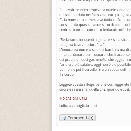
“La levatrice interrompeva la quiete / quando
un’isola perduta nel folto / dai cui spiragli si
Sì, la nuova era cominciava dalla città, in c
considerata quasi un accessorio di poco conto
centri urbani che con i loro tentacoli soffo
“Restavamo innocenti a giocare / sulla strada / 
pungeva lieve / di clorofilla.”
L’innocenza non era solo dei bambini, ma di u
mito del denaro per il denaro, che si acconte
dei prati, non quei gas venefici che oggi 
l’aria era più salubre; oggi non è più possibi
polmoni e poi il cervello. Era un’epoca dell’
il ricordo.
Leggete questa silloge, perché così leggerete 
cuore e rasserena, quella che, quando è così, 
INDICAZIONI UTILI
Lettura consigliata
sì
Commenti (0)