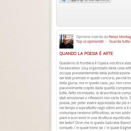
Opinione inserita da
Renzo Montag
Top 10 opinionisti
-
Guarda tutte 
QUANDO LA POESIA È ARTE
Quaderno di frontiera è l’opera vincitrice as
Faraexcelsior 2014 organizzato dalla casa edit
occupa prevalentemente della pubblicazione di
dei testi premiati in questi concorsi, perché 
della giuria, ma in questo caso, pur non conos
piacevolmente colpito dalla qualità complessiv
tutte, fatto inconsueto, la straordinaria comp
stati emozionali o riflessioni non certo facil
poesia, per poter essere apprezzata dai più e 
nel tempo e soprattutto negli ultimi anni si è 
comunque rendono difficoltoso, se non addiritt
piani e scorrevoli in una struttura equilibrat
del testo? Direi che in questo Gabriella Bianch
consueti / in quale treno sei / in quale traghe