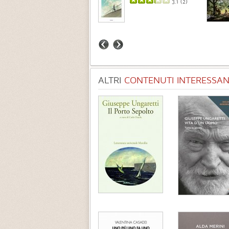
3.7 (
3
)
3.1 (
2
)
ALTRI
CONTENUTI INTERESSANT