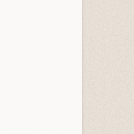
3.3 (
4
)
4.0 (
1
)