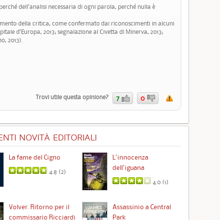
l perché dell’analisi necessaria di ogni parola, perché nulla è
amento della critica, come confermato dai riconoscimenti in alcuni
pitale d’Europa, 2013; segnalazione al Civetta di Minerva, 2013;
o, 2013).
Trovi utile questa opinione?
7
0
NTI NOVITÀ EDITORIALI
La fame del Cigno
L'innocenza
Id
dell'iguana
4.8 (
2
)
4.0 (
1
)
Ta
Volver. Ritorno per il
Assassinio a Central
commissario Ricciardi
Park