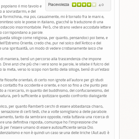
Piacevolezza
4.0
 popolano il mio tavolo e
no a sovrastarmi; e del
una formichina, ma poi, casualmente, mi è tornato fra le mani e,
eninteso solo le poesie in italiano, giacché la traduzione di una
 ostacolo insormontabile. Però, che strano vedere accostate lettere
o corrispondano a parole.
questa silloge come religiosa, per quanto, pensandoci poi bene, e
 dell’Estremo Oriente, credo che, pur nel solco dell’Antico e del
 una spiritualità, un modo di vedere cristianamente laico che
n di maniera, bensì un percorso alla trascendenza che impone
Direi anzi che più che i versi sono le parole, le sillabe il fulcro del
 la meta, verso lo scopo non tanto della silloge, bensì di un’estasi
 filosofie orientali, di certo non ignote all’autore per gli studi
to contatto fra occidente e oriente, e non so fino a che punto pesi
rdo a ricercarlo, in quanto del buddhismo, del confucianesimo, del
atura, però sufficiente a ipotizzare questo confronto dialogante
bolico, per quanto Ramberti cerchi di essere abbastanza chiaro,
 sensazione di certi testi, che a volte somigliano a delle parabole.
ionamento, tanto da sembrare opposte, resta tuttavia una ricerca di
dare una definitiva risposta; comunque ho l’impressione che
ità per l’essere umano di essere autosufficiente senza Dio.
tenzialismo e non è quindi un caso se una delle liriche (Aut aut) è