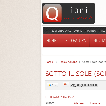
IN LIBRERIA IN SETTEMBRE
MARZO
FEB
HOME
LETTERATURA
NOVITA'
Poesia
Poesia italiana
Sotto il sole (sopra 
SOTTO IL SOLE (SO
0
Aggiungi ai preferiti
2196
LETTERATURA ITALIANA
Autore
Alessandro Ramberti