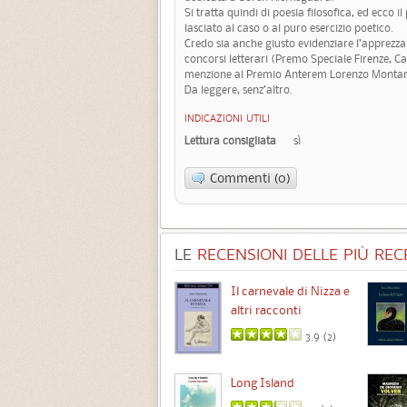
Si tratta quindi di poesia filosofica, ed ecco i
lasciato al caso o al puro esercizio poetico.
Credo sia anche giusto evidenziare l’apprezz
concorsi letterari (Premo Speciale Firenze, Ca
menzione al Premio Anterem Lorenzo Montan
Da leggere, senz’altro.
INDICAZIONI UTILI
Lettura consigliata
sì
Commenti (0)
LE
RECENSIONI DELLE PIÙ RECE
Chimere
Il carnevale di Nizza e
altri racconti
3.5 (
1
)
3.9 (
2
)
Intermezzo
Long Island