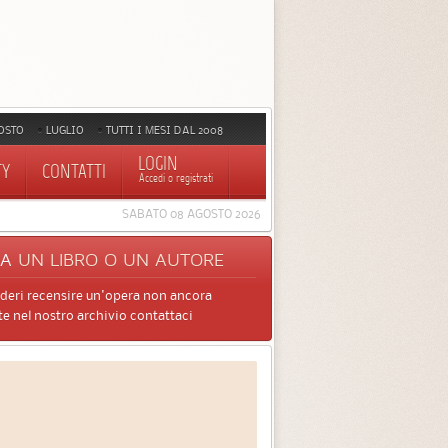
OSTO
LUGLIO
TUTTI I MESI DAL 2008
LOGIN
TY
CONTATTI
Accedi o registrati
SABATO 08 AGOSTO 2026
CA
UN LIBRO O UN AUTORE
ideri recensire un'opera non ancora
e nel nostro archivio contattaci