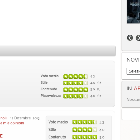
NOVI
Voto medio
4.3
Stile
4.0 (1)
IN
AR
Contenuto
5.0 (1)
Piacevolezza
4.0 (1)
Nessun 
noli
12 Dicembre, 2013
Voto medio
4.3
le mie opinioni
Stile
4.0
TE
Contenuto
5.0