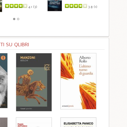
4.1 (
3
)
3.8 (
1
)
I SU QLIBRI