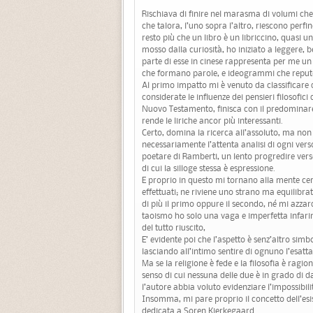
Rischiava di finire nel marasma di volumi che
che talora, l’uno sopra l’altro, riescono perfi
resto più che un libro è un libriccino, quasi 
mosso dalla curiosità, ho iniziato a leggere, b
parte di esse in cinese rappresenta per me un
che formano parole, e ideogrammi che reput
Al primo impatto mi è venuto da classificare 
considerate le influenze dei pensieri filosofici
Nuovo Testamento, finisca con il predominare
rende le liriche ancor più interessanti.
Certo, domina la ricerca all’assoluto, ma no
necessariamente l’attenta analisi di ogni verso. 
poetare di Ramberti, un lento progredire verso
di cui la silloge stessa è espressione.
E proprio in questo mi tornano alla mente certe
effettuati; ne riviene uno strano ma equilibra
di più il primo oppure il secondo, né mi azza
taoismo ho solo una vaga e imperfetta infarin
del tutto riuscito,
E’ evidente poi che l’aspetto è senz’altro sim
lasciando all’intimo sentire di ognuno l’esatta
Ma se la religione è fede e la filosofia è rag
senso di cui nessuna delle due è in grado di 
l’autore abbia voluto evidenziare l’impossibil
Insomma, mi pare proprio il concetto dell’esis
dedicata a Soren Kierkegaard.