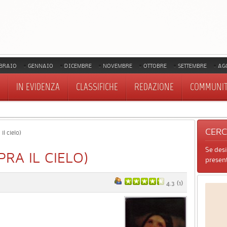
BRAIO
GENNAIO
DICEMBRE
NOVEMBRE
OTTOBRE
SETTEMBRE
AG
IN EVIDENZA
CLASSIFICHE
REDAZIONE
COMMUNI
CER
il cielo)
Se des
PRA IL CIELO)
present
4.3
(
1
)