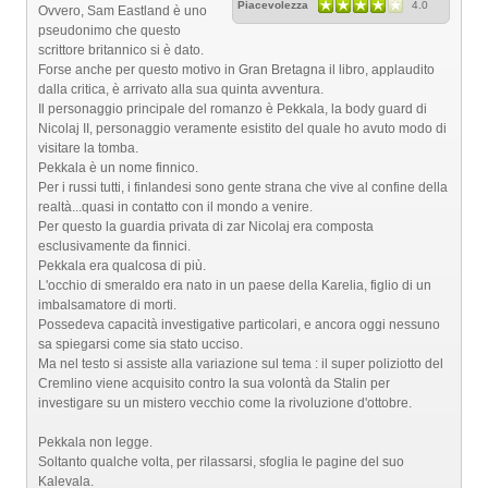
Piacevolezza
4.0
Ovvero, Sam Eastland è uno
pseudonimo che questo
scrittore britannico si è dato.
Forse anche per questo motivo in Gran Bretagna il libro, applaudito
dalla critica, è arrivato alla sua quinta avventura.
Il personaggio principale del romanzo è Pekkala, la body guard di
Nicolaj II, personaggio veramente esistito del quale ho avuto modo di
visitare la tomba.
Pekkala è un nome finnico.
Per i russi tutti, i finlandesi sono gente strana che vive al confine della
realtà...quasi in contatto con il mondo a venire.
Per questo la guardia privata di zar Nicolaj era composta
esclusivamente da finnici.
Pekkala era qualcosa di più.
L'occhio di smeraldo era nato in un paese della Karelia, figlio di un
imbalsamatore di morti.
Possedeva capacità investigative particolari, e ancora oggi nessuno
sa spiegarsi come sia stato ucciso.
Ma nel testo si assiste alla variazione sul tema : il super poliziotto del
Cremlino viene acquisito contro la sua volontà da Stalin per
investigare su un mistero vecchio come la rivoluzione d'ottobre.
Pekkala non legge.
Soltanto qualche volta, per rilassarsi, sfoglia le pagine del suo
Kalevala.