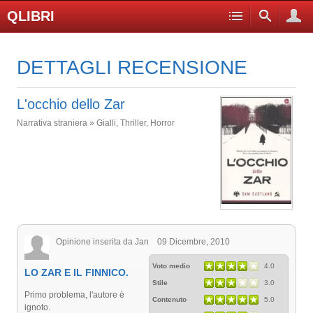
QLIBRI
DETTAGLI RECENSIONE
L'occhio dello Zar
Narrativa straniera » Gialli, Thriller, Horror
Opinione inserita da Jan 09 Dicembre, 2010
Voto medio
4.0
LO ZAR E IL FINNICO.
Stile
3.0
Primo problema, l'autore è
Contenuto
5.0
ignoto.