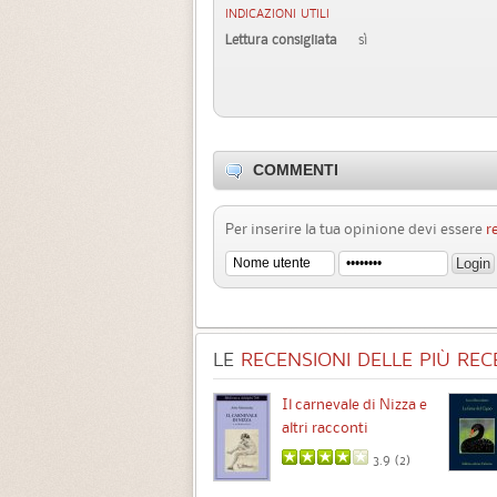
INDICAZIONI UTILI
Lettura consigliata
sì
COMMENTI
Per inserire la tua opinione devi essere
r
LE
RECENSIONI DELLE PIÙ RECE
Chimere
Il carnevale di Nizza e
altri racconti
3.5 (
1
)
3.9 (
2
)