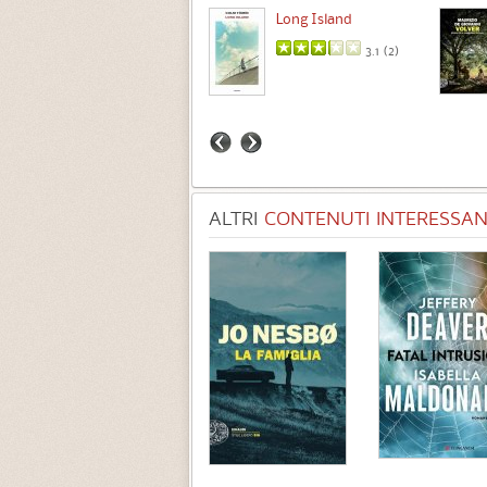
Intermezzo
Long Island
3.7 (
3
)
3.1 (
2
)
ALTRI
CONTENUTI INTERESSANT