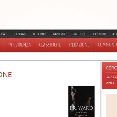
BRAIO
GENNAIO
DICEMBRE
NOVEMBRE
OTTOBRE
SETTEMBRE
AG
IN EVIDENZA
CLASSIFICHE
REDAZIONE
COMMUNI
CER
ONE
Se des
present