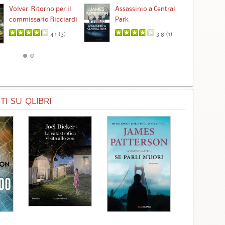
Ta
Volver. Ritorno per il
Assassinio a Central
commissario Ricciardi
Park
4.1 (
3
)
3.8 (
1
)
I SU QLIBRI