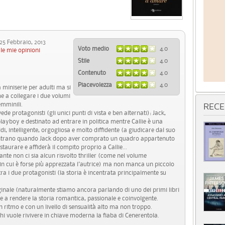
 Febbraio, 2013
Voto medio
4.0
le mie opinioni
Stile
4.0
Contenuto
4.0
Piacevolezza
4.0
miniserie per adulti ma si
e a collegare i due volumi
emminili.
RECE
 protagonisti (gli unici punti di vista e ben alternati): Jack,
playboy e destinato ad entrare in politica mentre Callie è una
i, intelligente, orgogliosa e molto diffidente (a giudicare dal suo
ncontrano quando Jack dopo aver comprato un quadro appartenuto
staurare e affiderà il compito proprio a Callie...
e non ci sia alcun risvolto thriller (come nel volume
n cui è forse più apprezzata l'autrice) ma non manca un piccolo
tra i due protagonisti (la storia è incentrata principalmente su
inale (naturalmente stiamo ancora parlando di uno dei primi libri
ue a rendere la storia romantica, passionale e coinvolgente.
n ritmo e con un livello di sensualità alto ma non troppo.
hi vuole rivivere in chiave moderna la fiaba di Cenerentola.