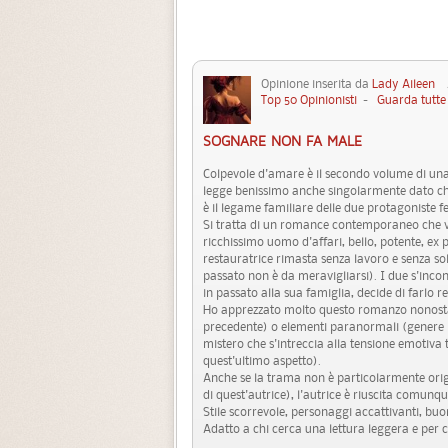
Opinione inserita da
Lady Aileen
25
Top 50 Opinionisti
-
Guarda tutte 
SOGNARE NON FA MALE
Colpevole d'amare è il secondo volume di una 
legge benissimo anche singolarmente dato ch
è il legame familiare delle due protagoniste f
Si tratta di un romance contemporaneo che vede
ricchissimo uomo d'affari, bello, potente, ex 
restauratrice rimasta senza lavoro e senza sold
passato non è da meravigliarsi). I due s'i
in passato alla sua famiglia, decide di farlo re
Ho apprezzato molto questo romanzo nonostant
precedente) o elementi paranormali (genere i
mistero che s'intreccia alla tensione emotiva 
quest'ultimo aspetto).
Anche se la trama non è particolarmente orig
di quest'autrice), l'autrice è riuscita comunq
Stile scorrevole, personaggi accattivanti, buo
Adatto a chi cerca una lettura leggera e per c