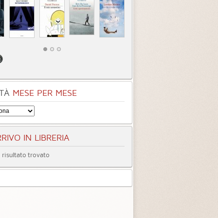
TÀ
MESE PER MESE
RIVO IN LIBRERIA
risultato trovato
entità sconosciuta
Incastrati
Chime
3.3 (
1
)
3.8 (
1
)