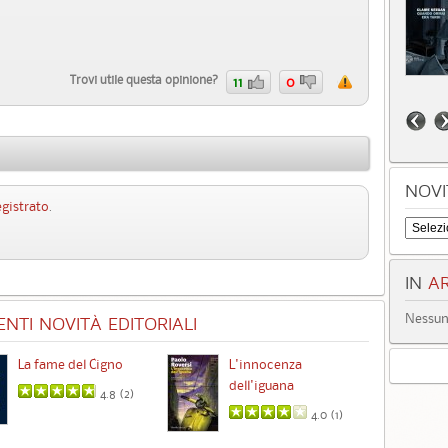
Trovi utile questa opinione?
11
0
NOVI
egistrato
.
IN
AR
Nessun 
NTI NOVITÀ EDITORIALI
La fame del Cigno
L'innocenza
Id
dell'iguana
4.8 (
2
)
4.0 (
1
)