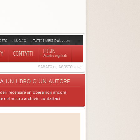
OSTO
LUGLIO
TUTTI I MESI DAL 2008
LOGIN
TY
CONTATTI
Accedi o registrati
SABATO 08 AGOSTO 2026
CA
UN LIBRO O UN AUTORE
ideri recensire un'opera non ancora
e nel nostro archivio contattaci