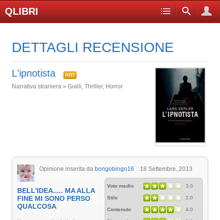
QLIBRI
DETTAGLI RECENSIONE
L'ipnotista
HOT
Narrativa straniera » Gialli, Thriller, Horror
Opinione inserita da
bongobingo16
18 Settembre, 2013
Voto medio
3.0
BELL'IDEA..... MA ALLA
FINE MI SONO PERSO
Stile
2.0
QUALCOSA
Contenuto
4.0