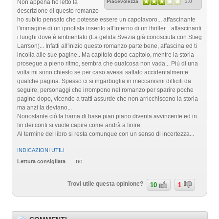
Non appena ho letto la
Piacevolezza
3.0
descrizione di questo romanzo
ho subito pensato che potesse essere un capolavoro... affascinante
l'immagine di un ipnotista inserito all'interno di un thriller... affascinanti
i luoghi dove è ambientato (La gelida Svezia già conosciuta con Stieg
Larrson)... Infatti all'inizio questo romanzo parte bene, affascina ed ti
incolla alle sue pagine.. Ma capitolo dopo capitolo, mentre la storia
prosegue a pieno ritmo, sembra che qualcosa non vada... Più di una
volta mi sono chiesto se per caso avessi saltato accidentalmente
qualche pagina. Spesso ci si ingarbuglia in meccanismi difficili da
seguire, personaggi che irrompono nel romanzo per sparire poche
pagine dopo, vicende a tratti assurde che non arricchiscono la storia
ma anzi la deviano...
Nonostante ciò la trama di base pian piano diventa avvincente ed in
fin dei conti si vuole capire come andrà a finire.
Al termine del libro si resta comunque con un senso di incertezza...
INDICAZIONI UTILI
no
Lettura consigliata
Trovi utile questa opinione?
10
1