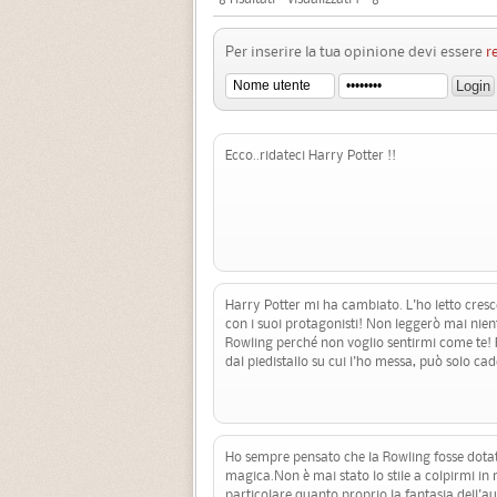
Per inserire la tua opinione devi essere
r
Ecco..ridateci Harry Potter !!
Harry Potter mi ha cambiato. L'ho letto cres
con i suoi protagonisti! Non leggerò mai nient
Rowling perché non voglio sentirmi come te! 
dal piedistallo su cui l'ho messa, può solo cade
Ho sempre pensato che la Rowling fosse dota
magica.Non è mai stato lo stile a colpirmi in
particolare,quanto proprio la fantasia dell'aut