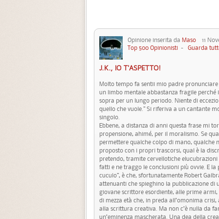
Opinione inserita da
Maso
11 Nove
Top 500 Opinionisti
-
Guarda tutt
J.K., IO T'ASPETTO!
Molto tempo fa sentii mio padre pronunciare 
un limbo mentale abbastanza fragile perché i
sopra per un lungo periodo. Niente di eccezion
quello che vuole.” Si riferiva a un cantante
singolo.
Ebbene, a distanza di anni questa frase mi to
propensione, ahimé, per il moralismo. Se qua
permettere qualche colpo di mano, qualche n
proposto con i propri trascorsi, qual è la di
pretendo, tramite cervellotiche elucubrazioni 
fatti e ne traggo le conclusioni più ovvie. E 
cuculo”, è che, sfortunatamente Robert Galbrait
attenuanti che spieghino la pubblicazione di 
giovane scrittore esordiente, alle prime armi
di mezza età che, in preda all’omonima crisi, a
alla scrittura creativa. Ma non c’è nulla da fa
un’eminenza mascherata. Una dea della creati