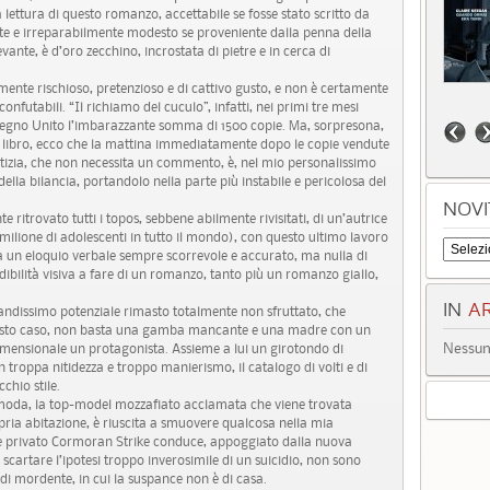
lettura di questo romanzo, accettabile se fosse stato scritto da
ente e irreparabilmente modesto se proveniente dalla penna della
nte, è d’oro zecchino, incrostata di pietre e in cerca di
mente rischioso, pretenzioso e di cattivo gusto, e non è certamente
confutabili. “Il richiamo del cuculo”, infatti, nei primi tre mesi
 Regno Unito l’imbarazzante somma di 1500 copie. Ma, sorpresona,
el libro, ecco che la mattina immediatamente dopo le copie vendute
otizia, che non necessita un commento, è, nel mio personalissimo
della bilancia, portandolo nella parte più instabile e pericolosa del
NOVI
ritrovato tutti i topos, sebbene abilmente rivisitati, di un’autrice
milione di adolescenti in tutto il mondo), con questo ultimo lavoro
 da un eloquio verbale sempre scorrevole e accurato, ma nulla di
ibilità visiva a fare di un romanzo, tanto più un romanzo giallo,
IN
AR
ndissimo potenziale rimasto totalmente non sfruttato, che
questo caso, non basta una gamba mancante e una madre con un
Nessun 
imensionale un protagonista. Assieme a lui un girotondo di
 troppa nitidezza e troppo manierismo, il catalogo di volti e di
chio stile.
a moda, la top-model mozzafiato acclamata che viene trovata
opria abitazione, è riuscita a smuovere qualcosa nella mia
ore privato Cormoran Strike conduce, appoggiato dalla nuova
 scartare l’ipotesi troppo inverosimile di un suicidio, non sono
i di mordente, in cui la suspance non è di casa.