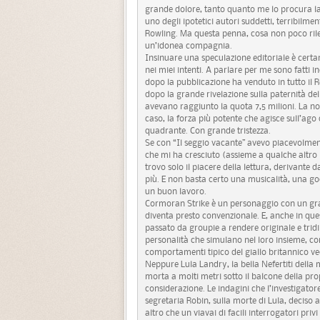
grande dolore, tanto quanto me lo procura la 
uno degli ipotetici autori suddetti, terribilm
Rowling. Ma questa penna, cosa non poco rileva
un’idonea compagnia.
Insinuare una speculazione editoriale è certa
nei miei intenti. A parlare per me sono fatti in
dopo la pubblicazione ha venduto in tutto il
dopo la grande rivelazione sulla paternità d
avevano raggiunto la quota 7,5 milioni. La n
caso, la forza più potente che agisce sull’ago 
quadrante. Con grande tristezza.
Se con “Il seggio vacante” avevo piacevolmente 
che mi ha cresciuto (assieme a qualche altro 
trovo solo il piacere della lettura, derivante
più. E non basta certo una musicalità, una god
un buon lavoro.
Cormoran Strike è un personaggio con un gra
diventa presto convenzionale. E, anche in 
passato da groupie a rendere originale e trid
personalità che simulano nel loro insieme, con
comportamenti tipico del giallo britannico vec
Neppure Lula Landry, la bella Nefertiti dell
morta a molti metri sotto il balcone della pr
considerazione. Le indagini che l’investigat
segretaria Robin, sulla morte di Lula, deciso a
altro che un viavai di facili interrogatori priv