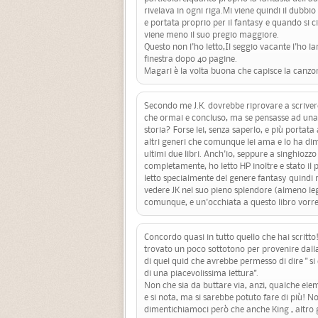
rivelava in ogni riga.Mi viene quindi il dubbio 
e portata proprio per il fantasy e quando si 
viene meno il suo pregio maggiore.
Questo non l'ho letto,Il seggio vacante l'ho la
finestra dopo 40 pagine.
Magari è la volta buona che capisce la canzo
Secondo me J.K. dovrebbe riprovare a scrive
che ormai e concluso, ma se pensasse ad un
storia? Forse lei, senza saperlo, e più portata
altri generi che comunque lei ama e lo ha di
ultimi due libri. Anch'io, seppure a singhiozzo
completamente, ho letto HP inoltre e stato il 
letto specialmente del genere fantasy quindi 
vedere JK nel suo pieno splendore (almeno legge
comunque, e un'occhiata a questo libro vorrei
Concordo quasi in tutto quello che hai scritto
trovato un poco sottotono per provenire dal
di quel quid che avrebbe permesso di dire " si
di una piacevolissima lettura".
Non che sia da buttare via, anzi, qualche ele
e si nota, ma si sarebbe potuto fare di più! N
dimentichiamoci però che anche King , altro