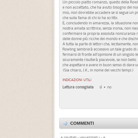
Un piccolo piatto romanzo, questo della Rowl
e non accettato, che ha avuto bisogno del no
mio, non dovrebbe accadere se si segue un pri
che sulla fama di chi lo ha scritto.
E, concludendo in amarezza, la situazione no
nostra amata scrittrice, senza ironia, non nas
confermare la propria assoluta noncuranza n
delle donne più ricche del mondo e che dischiu
A tutta la parte di lettori che, lecitamente, 
Rowling sembrerà eccessivo un tale grado di 
fermarsi di fronte all’opinione di un singolo l
sicuramente risulterà piacevole, se non bello. 
che aspettare e avere in buon senso di dare un
(Sia chiaro, J.K., in nome dei vecchi tempi.)
INDICAZIONI UTILI
Lettura consigliata
sì
no
COMMENTI
8 risultati - visualizzati 1 - 8