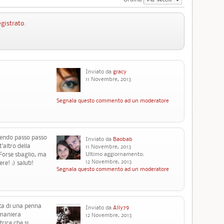
egistrato
.
Inviato da
gracy
11 Novembre, 2013
Segnala questo commento ad un moderatore
cendo passo passo
Inviato da
Baobab
'altro della
11 Novembre, 2013
Forse sbaglio, ma
Ultimo aggiornamento:
12 Novembre, 2013
re! :) saluti!
Segnala questo commento ad un moderatore
ta di una penna
Inviato da
Ally79
 maniera
12 Novembre, 2013
rice che si