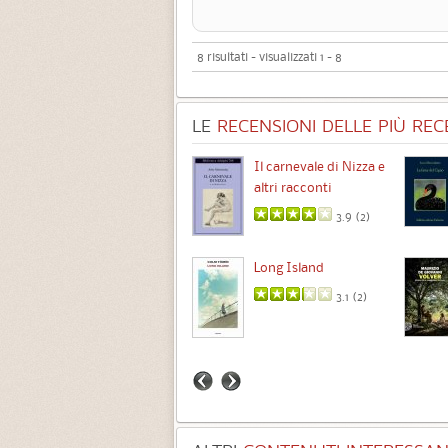
8 risultati - visualizzati 1 - 8
LE
RECENSIONI DELLE PIÙ RECE
Chimere
Il carnevale di Nizza e
altri racconti
3.5 (
1
)
3.9 (
2
)
Intermezzo
Long Island
3.7 (
3
)
3.1 (
2
)