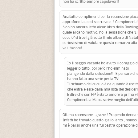
non ha scritto sempre capolavori!
Anzitutto complimenti per la recensione piace
approfondita, così scorrevole..! Complimenti!
Non ho ancora letto alcun libro della Rowling 
quale arcano motivo, ho la sensazione che "Il
cuculo" si trovi già sotto il mio albero di Nata
curiosissimo di valutare questo romanzo alla 
valutazioni!
Io Il seggio vacante ho avuto il coraggio d
leggerlo tutto, poi però l'ho eliminato
piangendo dalla delusione!!! E pensare ch
hanno fatto una serie per la TV!
Il richiamo del cuculo è da quando è uscit
che entra e esce dalla mia lista dei desider
E dire che con HP è stato amore a prima vi
Complimenti a Maso, scrive meglio dell'ult
Ottima recensione : grazie ! Propendo decisam
Infatti ho trovato questo giallo lento , noioso
mi è parso anche una furbastra operazione d