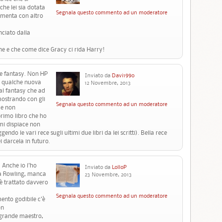
che lei sia dotata
Segnala questo commento ad un moderatore
cimenta con altro
nciato dalla
ne e che come dice Gracy ci rida Harry!
re fantasy. Non HP
Inviato da
Davi1990
a qualche nuova
12 Novembre, 2013
 al fantasy che ad
mostrando con gli
Segnala questo commento ad un moderatore
 e non
primo libro che ho
mi dispiace non
ndo le vari rece sugli ultimi due libri da lei scritti). Bella rece
 darcela in futuro.
! Anche io l'ho
Inviato da
LolloP
la Rowling, manca
23 Novembre, 2013
 è trattato davvero
Segnala questo commento ad un moderatore
mento godibile c'è
on
 grande maestro,