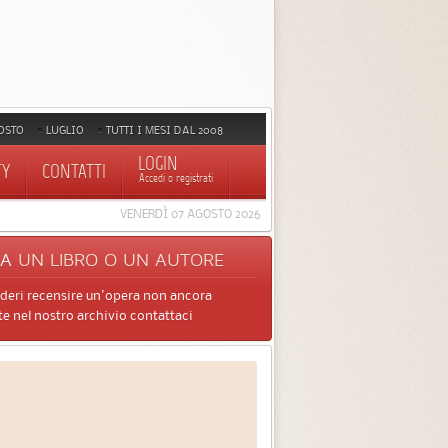
OSTO
LUGLIO
TUTTI I MESI DAL 2008
LOGIN
TY
CONTATTI
Accedi o registrati
VENERDÌ 07 AGOSTO 2026
CA
UN LIBRO O UN AUTORE
ideri recensire un'opera non ancora
e nel nostro archivio contattaci