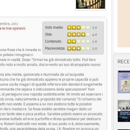
mbre, 2013
Voto medio
3.0
e le mie opinioni
Stile
4.0
Contenuto
2.0
Piacevolezza
3.0
una frase che è rimasta in
o potessi rimuginarci
ale in realtà. Disse: “Ormai ha già dimostrato tutto. Può fare
RECE
 molto noto e molto amato, discorrendo sul suo strampalato nuovo
rna alla mente, spolverata e illuminata da un’acquisita
lcuno che ha già dimostrato appieno le proprie capacità si può
uova uscita magari di qualità inferiore allo standard lungamente
scriminante che separa il vistruosismo dalla speculazione? Non
, di perseguire una risposta soddisfacente. Mi limito ad osservare i
la più ovvia, naturalmente a proposito del romanzo “Il richiamo del
h non esiste. E assieme a lui non esistono tutte le possibili
un libro mediocre. Se fosse esistito sarebbe magari stato un
, con tante idee e poca pratica. Sarebbe potuto essere un avvocato
vesse buttato all’arie scartoffie e stress quotidiano per dedicarsi
re, Robert Galbraith non esiste. Al suo posto vi è, dolorosamente,
vità, una sacerdotessa della prosa. J.K. Rowling mi procura un