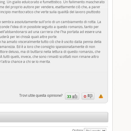
ing. Un giallo edulcorato e fumettistico. Un fallimento mascherato
me del proprio autore per vendere, esattamente ciò che, a parer
ncipio meritocratico che verte sulla qualità del lavoro piuttosto
n sembra assolutamente sull’orlo di un cambiamento di rotta. La
conde l’idea di in possibile seguito a questo romanzo, tanto per
ell’abbandonarsi ad una carriera che l’ha portata ad essere una
derà per lei chissà quali altre porte.
non ha amato visceralmente tutto ciò che è uscito dalla penna della
amarezza. Ed è a loro che consiglio spassionatamente di non
ettore deluso, ma di buttarsi nella lettura di questo romanzo, che
A tutti quelli, invece, che sono rimasti scottati non rimane altro
’altra chance a chi se lo merita.
Trovi utile questa opinione?
33
0
Ordina