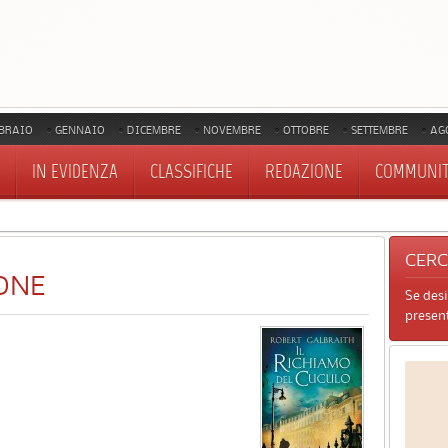
BRAIO
GENNAIO
DICEMBRE
NOVEMBRE
OTTOBRE
SETTEMBRE
AG
IN EVIDENZA
CLASSIFICHE
REDAZIONE
COMMUNI
CER
ONE
Se des
present