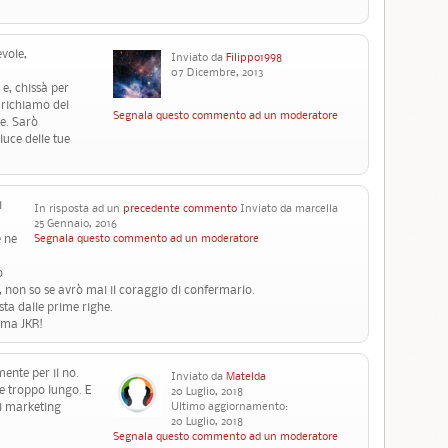
vole,
Inviato da
Filippo1998
07 Dicembre, 2013
e, chissà per
 richiamo del
Segnala questo commento ad un moderatore
le. Sarò
luce delle tue
i
In risposta ad un
precedente commento
Inviato da marcella
25 Gennaio, 2016
e ne
Segnala questo commento ad un moderatore
o
i, non so se avrò mai il coraggio di confermarlo.
sta dalle prime righe.
ima JKR!
ente per il no.
Inviato da
Matelda
 e troppo lungo. E
20 Luglio, 2018
i marketing
Ultimo aggiornamento:
20 Luglio, 2018
Segnala questo commento ad un moderatore