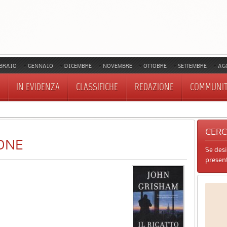
BRAIO
GENNAIO
DICEMBRE
NOVEMBRE
OTTOBRE
SETTEMBRE
AG
IN EVIDENZA
CLASSIFICHE
REDAZIONE
COMMUNI
CER
ONE
Se des
present