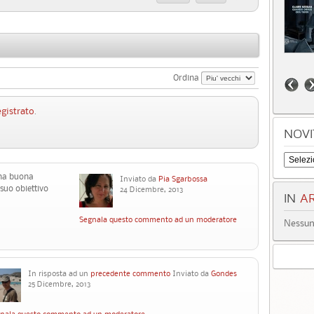
Ordina
egistrato
.
NOVI
una buona
Inviato da
Pia Sgarbossa
suo obiettivo
24 Dicembre, 2013
IN
AR
Segnala questo commento ad un moderatore
Nessun 
In risposta ad un
precedente commento
Inviato da
Gondes
25 Dicembre, 2013
nala questo commento ad un moderatore