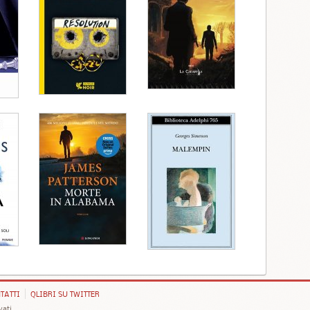
TATTI
QLIBRI SU TWITTER
vati