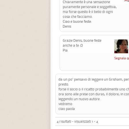
Chiaramente è una sensazione
puramente personale e soggettiva,
ma forse questo è il bello di ogni
cosa che facciamo.
Ciao e buone feste.
Denis
Grazie Denis, buone feste
anche a te :D
Pia
Segnala q
da un po' pensavo di leggere un Grisham, pen
presto.
forse il socio o il ricatto probabilmente uno c
ora sono alle prese con duras, il dolore; in 
leggendo un nuovo autore .
vedremo
ciao paola
4 risultati - visualizzati 1 - 4