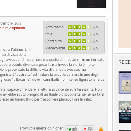
cembre, 2013
Voto medio
4.0
 le mie opinioni
Stile
4.0
Contenuto
4.0
Piacevolezza
4.0
n sarà l’ultimo. Un’
nto di vista della
gli avvocati. Il mio timore era quello di imbattermi in un intricato
RECE
bbero potuto diventare pesanti, ma invece la storia è molto
iene presentato la difficile vita di un neo avvocato, ma
onista è “costretto” ad iniziare la propria carriere in uno degli
i grosso “tritacarne”, dove il cannibalismo in senso figurato la fa da
ta, capace di rendere la lettura avvincente ed interessante. Non
o avrebbe avuto bisogno di un finale più scoppiettante, senza farsi
lesso un buono libro per trascorrere piacevoli ore in relax
Trovi utile questa opinione?
19
0