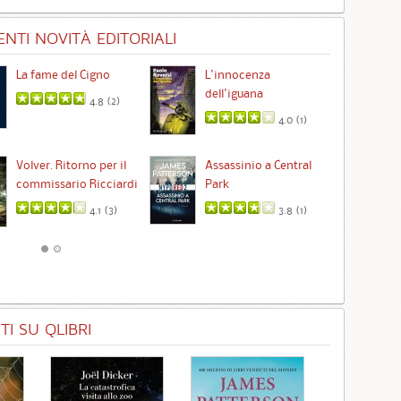
NTI NOVITÀ EDITORIALI
La fame del Cigno
L'innocenza
Id
dell'iguana
4.8 (
2
)
4.0 (
1
)
Ta
Volver. Ritorno per il
Assassinio a Central
commissario Ricciardi
Park
4.1 (
3
)
3.8 (
1
)
I SU QLIBRI