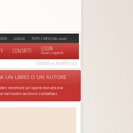
OSTO
LUGLIO
TUTTI I MESI DAL 2008
LOGIN
TY
CONTATTI
Accedi o registrati
GIOVEDÌ 06 AGOSTO 2026
CA
UN LIBRO O UN AUTORE
ideri recensire un'opera non ancora
e nel nostro archivio contattaci