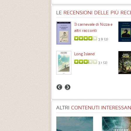
LE
RECENSIONI DELLE PIÙ RECE
Chimere
Il carnevale di Nizza e
altri racconti
3.5 (
1
)
3.9 (
2
)
Intermezzo
Long Island
3.7 (
3
)
3.1 (
2
)
ALTRI
CONTENUTI INTERESSANT