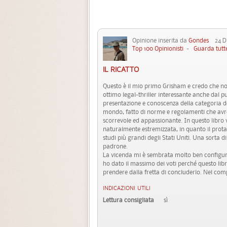
Opinione inserita da
Gondes
24 Di
Top 100 Opinionisti
-
Guarda tutte
IL RICATTO
Questo è il mio primo Grisham e credo che no
ottimo legal-thriller interessante anche dal pu
presentazione e conoscenza della categoria de
mondo, fatto di norme e regolamenti che avre
scorrevole ed appassionante. In questo libro v
naturalmente estremizzata, in quanto il protag
studi più grandi degli Stati Uniti. Una sorta d
padrone.
La vicenda mi è sembrata molto ben configura
ho dato il massimo dei voti perché questo libr
prendere dalla fretta di concluderlo. Nel comp
INDICAZIONI UTILI
Lettura consigliata
sì