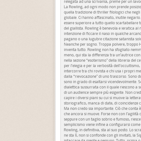
relegata ad una scrivania, preme per un lavo
La Rowling, ad ogni modo non prende posizione
quella tradizione di thriller filologici che ne
globale. Ci hanno affascinato, inutile negarlo
essere superiore a tutto quello scartabellare 
del giallista. Rowling è benevola e ieratica 
intenzione di ficcare il naso in qualche arca
pagano o una lugubre citazione satanista solo 
Neanche per sogno. Troppa polvere, troppo Ho
inventa tutto. Rowling non ha sfogliato nemme
meno, qui sta la differenza tra un’autrice con d
nella sezione “esoterismo” della libreria del ce
per l’elegia e per la verbosità dell’occultismo,
intercorre tra chi rovista e chi usa i propri m
dalla “rievocazione” di uno trascorso. Sono d
sono in grado di esaltarsi vicendevolmente. 
dialettica sussurrata con il quale riescono a 
di un audience sempre più esigente. Non credo 
capire i diversi piani su cui si muove la lett
storiografico, manca di date, di coincidenze c
Ma non credo sia importante. Ciò che conta è
che ancora si muove. Forse non con l’agilità
seppure con un taglio sobrio e fumoso, riesce 
semplicismo viene infine a configurarsi come 
Rowling, in definitiva, sta al suo posto. Lo sc
ne sta lì, non si confonde con gli invitati, l
intaccare da niente e nessuno. Tutto, prima o 