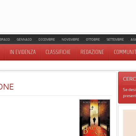
BRAIO
GENNAIO
DICEMBRE
NOVEMBRE
OTTOBRE
SETTEMBRE
AG
IN EVIDENZA
CLASSIFICHE
REDAZIONE
COMMUNI
CER
ONE
Se des
present