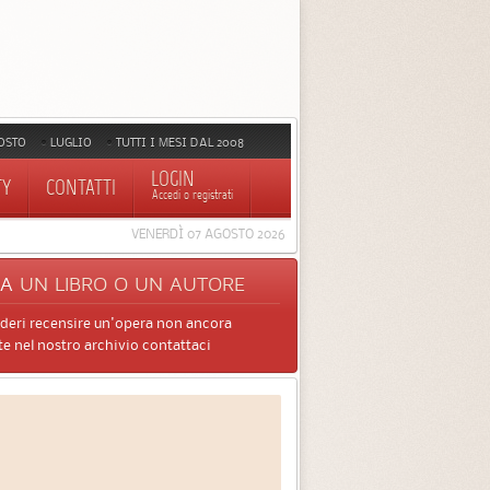
OSTO
LUGLIO
TUTTI I MESI DAL 2008
LOGIN
TY
CONTATTI
Accedi o registrati
VENERDÌ 07 AGOSTO 2026
CA
UN LIBRO O UN AUTORE
ideri recensire un'opera non ancora
e nel nostro archivio contattaci