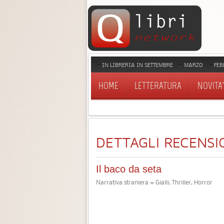
IN LIBRERIA IN SETTEMBRE
MARZO
FEB
HOME
LETTERATURA
NOVITA'
DETTAGLI RECENSI
Il baco da seta
Narrativa straniera » Gialli, Thriller, Horror