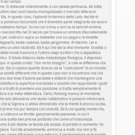
ro sul campo.
. Si distanzia notevolmente, e con palese pertinacia, da tutta
gli ultimi dieci anni hanno monopolizzato il mercato letterario
. Ma, in questo caso, l’aplomb britannico della Lady decide di
tra polverosi documenti che è diventato parte integrante del lavoro
al medesimo tempo. Scrive con ironia e non ha la benché minima
no manoscritto nel IX secolo per trovare un simbolo sfacciatamente
per costruirci sopra un bestseller con cui pagarci le bollette.
gwarts, basta calamai, basta pergamene. Al diavolo. Lei si
no un albo illustrato. Ed è qui che sta la discriminante. Gradita o
eterminati trascorsi e l’ultimo degli scrittori che si seppellisce
ntro. Il totale distacco dalla metodologia filologica, il disprezzo
 qui, in questo urlato “non ne ho bisogno”, si cela la differenza che
ezzi. Qui si capisce quanto diverso sia la “costruzione” di un mondo
ue abilità differenti che in questo caso non si incontrano ma che
Sono due linee d’azione parallele e distanti che mantengono una
soddisfare la superficie marezzata e volubile che rappresenta i gusti
si tratti di prendere una posizione, si tratta semplicemente di
eratura e la meta-letteratura. Certo, Rowling manca di mordente
he solo attraverso uno studio cattedratico si possono intrecciare.
 che la Signora ci abbia dimostrato che la mente è ancora lucida,
 di prima ma pur sempre con vivacità. Ed è con questa mente che,
a costruire un thriller genuinamente piacevole, in cui il
una scelta ben precisa piuttosto che come un’insicurezza.
ranno è più stabile, la tavola più ampia, le portate in aumento. Se
a Signora. Sorride amabilmente, ammicca a molti, ma non si fa
poi, passa attraverso il suo setaccio. E perdoniamola se le maglie