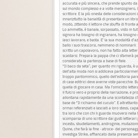
accurata e più sincera, che prende spunto d
sul mondo complesso e a volte menzognero, lo 
scrittore. E la più onesta delle considerazioni
innanzitutto la banalità di presentare un libr
modo, zittendo il lettore che sbuffa di fronte 
Lo ammette, è banale, sorpassato, visto in tu
signora ha bisogno di ingranare, ha bisogno di
lasci lavorare, e basta. E’ la sua modalità d’a
ballo i suoi trascorsi, nemmeno di nominarli.
scritto un capolavoro, non ha fatto alta lett
scaldarsi. Prepara la pappa che ci sfamerà pe
considerata la partenza a base di fiele.
“Il baco da seta”, per quanto mi riguarda, è 
dell’alta moda non si addiceva particolarment
troppo pantomimico, quello dell’editoria pare
di case editrici deve averne viste parecchie. Bas
quella di giocare in casa. Ma l’omicidio lett
il fulcro vero e proprio della narrazione, e 
allontana rapidamente da una scontatezza che 
base de “Il richiamo del cuculo”. E altrettan
ormai referenziati e lasciati a loro stessi, cap
tra loro che con chi li guarda muoversi nell
scomparsa di uno scrittore dai gusti letterari
incesto, sbudellamenti, androginie, mutazioni 
Quine, che farà la fine –atroce- del personag
investiga Strike, affiancato dalla presenza sem