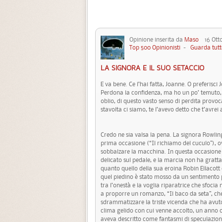
Opinione inserita da
Maso
16 Otto
Top 500 Opinionisti
-
Guarda tutt
LA SIGNORA E IL SUO SETACCIO
E va bene. Ce l’hai fatta, Joanne. O preferisci
Perdona la confidenza, ma ho un po’ temuto, 
oblio, di questo vasto senso di perdita provoc
stavolta ci siamo, te l’avevo detto che t’avrei 
Credo ne sia valsa la pena. La signora Rowli
prima occasione (“Il richiamo del cuculo”), ov
sobbalzare la macchina. In questa occasione 
delicato sul pedale, e la marcia non ha gratt
quanto quello della sua eroina Robin Ellacott 
quel piedino è stato mosso da un sentimento 
tra l’onestà e la voglia riparatrice che sfoci
a proporre un romanzo, “Il baco da seta”, ch
sdrammatizzare la triste vicenda che ha avut
clima gelido con cui venne accolto, un anno ors
aveva descritto come fantasmi di speculazio