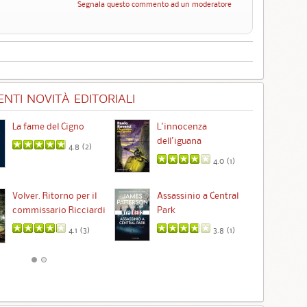
Segnala questo commento ad un moderatore
NTI NOVITÀ EDITORIALI
La fame del Cigno
L'innocenza
Id
dell'iguana
4.8 (
2
)
4.0 (
1
)
Ta
Volver. Ritorno per il
Assassinio a Central
commissario Ricciardi
Park
4.1 (
3
)
3.8 (
1
)