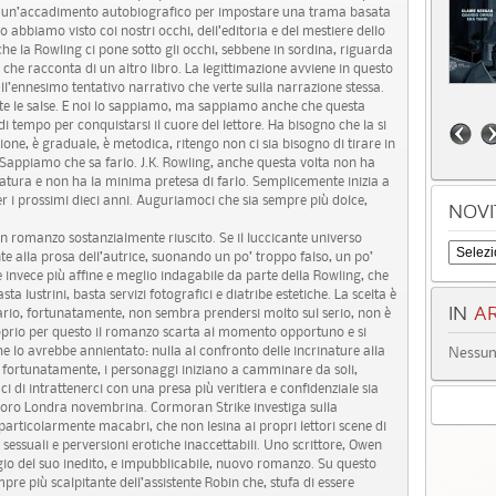
a un’accadimento autobiografico per impostare una trama basata
abbiamo visto coi nostri occhi, dell’editoria e del mestiere dello
 che la Rowling ci pone sotto gli occhi, sebbene in sordina, riguarda
o che racconta di un altro libro. La legittimazione avviene in questo
all’ennesimo tentativo narrativo che verte sulla narrazione stessa.
tte le salse. E noi lo sappiamo, ma sappiamo anche che questa
 tempo per conquistarsi il cuore del lettore. Ha bisogno che la si
zione, è graduale, è metodica, ritengo non ci sia bisogno di tirare in
 Sappiamo che sa farlo. J.K. Rowling, anche questa volta non ha
eratura e non ha la minima pretesa di farlo. Semplicemente inizia a
r i prossimi dieci anni. Auguriamoci che sia sempre più dolce,
NOVI
un romanzo sostanzialmente riuscito. Se il luccicante universo
e alla prosa dell’autrice, suonando un po’ troppo falso, un po’
 invece più affine e meglio indagabile da parte della Rowling, che
ta lustrini, basta servizi fotografici e diatribe estetiche. La scelta è
IN
AR
erario, fortunatamente, non sembra prendersi molto sul serio, non è
proprio per questo il romanzo scarta al momento opportuno e si
lo avrebbe annientato: nulla al confronto delle incrinature alla
Nessun 
to fortunatamente, i personaggi iniziano a camminare da soli,
aci di intrattenerci con una presa più veritiera e confidenziale sia
a loro Londra novembrina. Cormoran Strike investiga sulla
 particolarmente macabri, che non lesina ai propri lettori scene di
sessuali e perversioni erotiche inaccettabili. Uno scrittore, Owen
gio del suo inedito, e impubblicabile, nuovo romanzo. Su questo
pre più scalpitante dell’assistente Robin che, stufa di essere