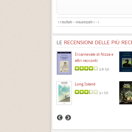
1 risultati - visualizzati 1 - 1
LE
RECENSIONI DELLE PIÙ RECE
Chimere
Il carnevale di Nizza e
altri racconti
3.5 (
1
)
3.9 (
2
)
Intermezzo
Long Island
3.7 (
3
)
3.1 (
2
)