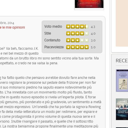
bre, 2014
Voto medio
4.3
e le mie opinioni
Stile
4.0
Contenuto
3.0
Piacevolezza
5.0
 Joe? Va beh, facciamo J.K.
e nel bel mezzo di questo
atomi da un brutto libro mi sono sentito vicino alla tua sorte. Ma
RECE
aspettato, e credo ne sia valsa la pena.
ng ha fatto quello che pensavo avrebbe dovuto fare anche nella
vero regolare la pressione sul pedale della frizione per non far
il suo milionario piedino ha saputo essere notevolmente più
ato. L’ha innestata con un movimento molto più fluido, tanto
che in questo nuovo episodio si rivela un’esperta pilota. E forse
più genuino, più ponderato e più gradevole, un sentimento a metà
a nel mezzo espressivo. Un’onestà che ha portato la signora Rowling
e fa della meta-letteratura un modo per redimere, per espiare e
o come protagonista il primo volume di questa nuova serie e il
ono. Inutile rivangare il passato, e quelle che il sottoscritto
ni. La nostra beniamina propone finalmente una meditazione più