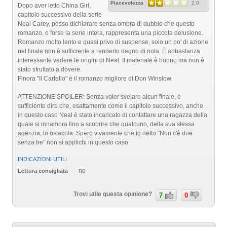
Piacevolezza
2.0
Dopo aver letto China Girl,
capitolo successivo della serie
Neal Carey, posso dichiarare senza ombra di dubbio che questo
romanzo, o forse la serie intera, rappresenta una piccola delusione.
Romanzo molto lento e quasi privo di suspense, solo un po' di azione
nel finale non è sufficiente a renderlo degno di nota. È abbastanza
interessante vedere le origini di Neal. Il materiale è buono ma non è
stato sfruttato a dovere.
Finora "Il Cartello" è il romanzo migliore di Don Winslow.
ATTENZIONE SPOILER: Senza voler svelare alcun finale, è
sufficiente dire che, esattamente come il capitolo successivo, anche
in questo caso Neal è stato incaricato di contattare una ragazza della
quale si innamora fino a scoprire che qualcuno, della sua stessa
agenzia, lo ostacola. Spero vivamente che io detto "Non c'è due
senza tre" non si applichi in questo caso.
INDICAZIONI UTILI
no
Lettura consigliata
Trovi utile questa opinione?
7
0