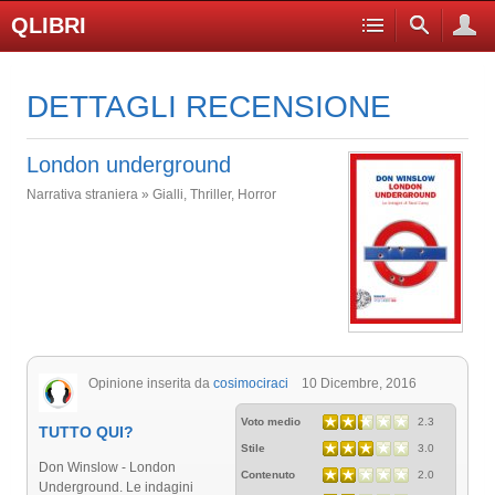
QLIBRI
DETTAGLI RECENSIONE
London underground
Narrativa straniera » Gialli, Thriller, Horror
Opinione inserita da
cosimociraci
10 Dicembre, 2016
Voto medio
2.3
TUTTO QUI?
Stile
3.0
Don Winslow - London
Contenuto
2.0
Underground. Le indagini