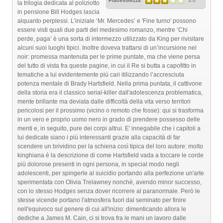
Piacevolezza
3.0
la trilogia dedicata al poliziotto
in pensione Bill Hodges lascia
alquanto perplessi. L’iniziale ‘Mr. Mercedes’ e 'Fine turno' possono
essere visti quali due parti del medesimo romanzo, mentre ‘Chi
perde, paga’ è una sorta di intermezzo utilizzato da King per rivisitare
alcuni suoi luoghi tipici. Inoltre doveva trattarsi di un’incursione nel
noir: promessa mantenuta per le prime puntate, ma che viene persa
del tutto di vista fra queste pagine, in cui il Re si butta a capofitto in
tematiche a lui evidentemente più cari itilizzando l’accresciuta
potenza mentale di Brady Hartsfield. Nella prima puntata, il cattivone
della storia era il classico serial-killer dall'adolescenza problematica,
mente brillante ma deviata dalle difficoltà della vita verso territori
pericolosi per il prossimo (vicino o remoto che fosse): qui si trasforma
in un vero e proprio uomo nero in grado di prendere possesso delle
menti e, in seguito, pure dei corpi altrui. E' innegabile che i capitoli a
lui dedicate siano i più interessanti grazie alla capacità di far
scendere un brividino per la schiena così tipica del loro autore: molto
kinghiana è la descrizione di come Hartsfield vada a toccare le corde
più dolorose presenti in ogni persona, in special modo negli
adolescenti, per spingerle al suicidio portando alla perfezione un'arte
sperimentata con Olivia Trelawney nonchè, avendo minor successo,
con lo stesso Hodges senza dover ricorrere al paranormale. Però le
stesse vicende portano l'atmosfera fuori dal seminato per finire
nell'equivoco sul genere di cui all'inizio: dimenticando allora le
dediche a James M. Cain, ci si trova fra le mani un lavoro dalle