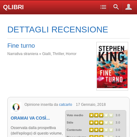
QLIBRI
DETTAGLI RECENSIONE
Fine turno
Narrativa straniera » Gialli, Thriller, Horror
Opinione inserita da
catcarlo
17 Gennaio, 2018
Voto medio
3.0
ORAMAI VA COSÌ...
Stile
3.0
Osservata dalla prospettiva
Contenuto
3.0
(dell'epilogo) di questo volume,