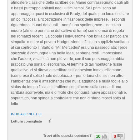
atmosfere classiche dello scrittore del Maine contrassegnato dagli alti
e bassi purtroppo abituali negli ultimi tempi. Se i primi sono ad
appannaggio quasi in esclusiva di Brady, del quale può forse risultare
un po’ faticosa la ricostruzione in flashback delle imprese, i secondi
riguardano i buoni dei quali – non è uno spoiler grave – nessuno
muore (almeno per mano del cattivo di turno) come ormai di regola
nei romanzi recenti. La coppia Holly/Jerome non brilla per particolare
simpatia, mentre al povero Hodges viene inflitto un supplizio sanitario
al cui confronto l’infarto di ‘Mr. Mercedes’ era una passeggiata: l’eroe
spezzato è comunque una bella idea, sebbene resti l’impressione
che l’autore, vista l’età non più verde, con il suo personaggio abbia
praticato una sorta di esorcismo. Al termine di tali montagne russe
qualitative, ci si ritrova a meditare sull’ennesimo tomo dell'omone
(compreso il solito finale deboluccio – per fortuna che, se non altro,
l’ambientazione è affascinante) che nulla aggiunge e nulla toglie allo
status da tempo fissato: intrattiene con piacere sulla scorta di una
scrittura scorrevole, ma è difficile che conquisti nuovi appassionati e,
soprattutto, non spinge a controllare che non ci siano mostri sotto al
letto.
INDICAZIONI UTILI
sì
Lettura consigliata
Trovi utile questa opinione?
10
0