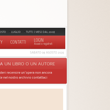
OSTO
LUGLIO
TUTTI I MESI DAL 2008
LOGIN
TY
CONTATTI
Accedi o registrati
SABATO 08 AGOSTO 2026
CA
UN LIBRO O UN AUTORE
ideri recensire un'opera non ancora
e nel nostro archivio contattaci