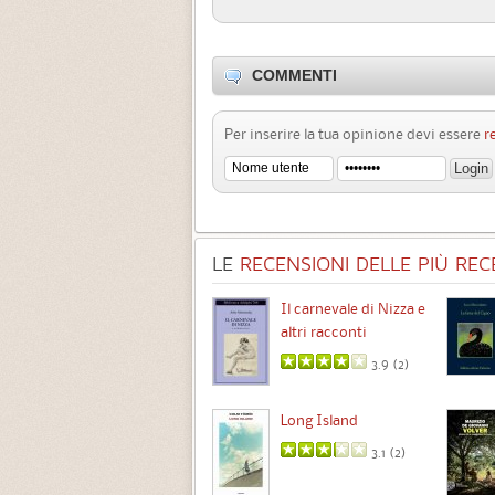
COMMENTI
Per inserire la tua opinione devi essere
r
LE
RECENSIONI DELLE PIÙ RECE
Chimere
Il carnevale di Nizza e
altri racconti
3.5 (
1
)
3.9 (
2
)
Intermezzo
Long Island
3.7 (
3
)
3.1 (
2
)