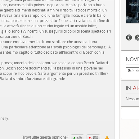
amare, nascoste dalla polvere degli anni. Mentre portano a buon
 questi altrimenti destinati a finire irrisolti: l’atroce morte di un
i viveva (ma era rampollo di una famiglia ricca, e c’era in ballo
ce da parte di un killer prezzolato. I due casi rivelano, alla fine di
attività illecite di uno studio legale ed un insolito killer,
 giallo sono avvincenti, un susseguirsi di colpi di scena spettacolari
osa partner di Bosch
 tensione emotiva: merito di uno scrittore che unisce ad una
 una particolare attenzione ai risvolti psicologici dei personaggi. A
arantesimo capitolo, tutto dedicato all’incontro di Bosch con la
NOVI
un proseguimento della collaborazione della coppia Bosch-Ballard:
son, Bosch scopre documenti sull’assassinio di una giovane nel
za scoprire il colpevole. Sarà argomento per un prossimo thriller?
Ballard sembra funzionare alla grande.
IN
AR
Nessun 
nelly.
Trovi utile questa opinione?
4
0