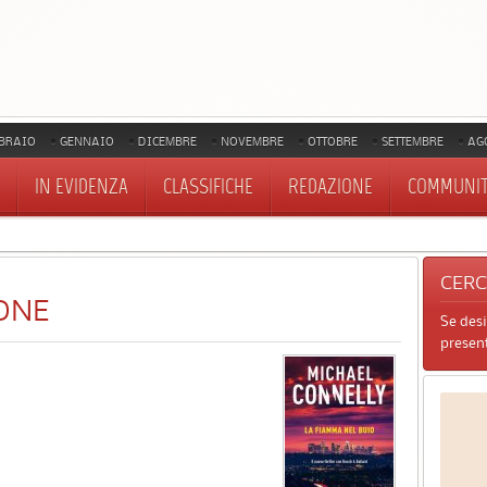
BRAIO
GENNAIO
DICEMBRE
NOVEMBRE
OTTOBRE
SETTEMBRE
AG
IN EVIDENZA
CLASSIFICHE
REDAZIONE
COMMUNI
CER
ONE
Se des
present