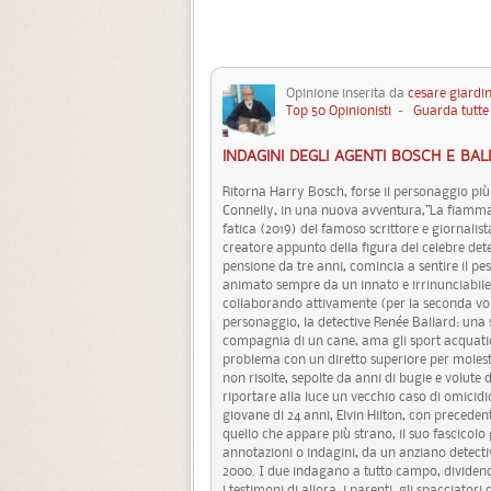
Opinione inserita da
cesare giardin
Top 50 Opinionisti
-
Guarda tutte 
INDAGINI DEGLI AGENTI BOSCH E BAL
Ritorna Harry Bosch, forse il personaggio pi
Connelly, in una nuova avventura,”La fiamma n
fatica (2019) del famoso scrittore e giornali
creatore appunto della figura del celebre dete
pensione da tre anni, comincia a sentire il p
animato sempre da un innato e irrinunciabile 
collaborando attivamente (per la seconda vo
personaggio, la detective Renée Ballard: una s
compagnia di un cane, ama gli sport acquatici
problema con un diretto superiore per molestie
non risolte, sepolte da anni di bugie e volut
riportare alla luce un vecchio caso di omicidi
giovane di 24 anni, Elvin Hilton, con precedent
quello che appare più strano, il suo fascicolo 
annotazioni o indagini, da un anziano detect
2000. I due indagano a tutto campo, dividend
i testimoni di allora, i parenti, gli spacciator