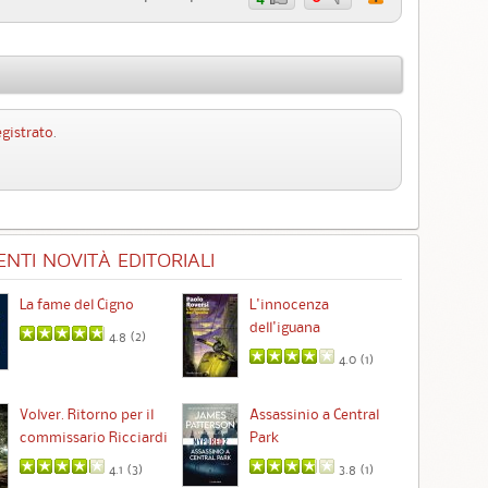
egistrato
.
NTI NOVITÀ EDITORIALI
La fame del Cigno
L'innocenza
Id
dell'iguana
4.8 (
2
)
4.0 (
1
)
Ta
Volver. Ritorno per il
Assassinio a Central
commissario Ricciardi
Park
4.1 (
3
)
3.8 (
1
)