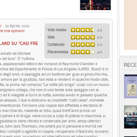
i
20 Aprile, 2020
Voto medio
4.5
le mie opinioni
Stile
5.0
LARD SU "CASI FRE
Contenuto
5.0
Piacevolezza
4.0
ù amato da Michael
el buio”. E’ l’ultima
sta, appassionato lettore dei romanzi di Raymond Chandler e
RECE
ctive del Dipartimento di Polizia di Los Angeles (LAPD). Bosch è in
eso degli anni, si appoggia ad un bastone per guai al ginocchio ma,
amore per la giustizia, non esita a rendersi in qualche modo utile,
lta, la prima nel romanzo “La notte più lunga”-2018) con un nuovo
ingolare collega, che vive in una tenda sulla spiaggia con la
 ed è relegata ai turni di notte, avendo avuto in passato qualche
 sessuali. I due si dedicano ai cosiddetti “cold cases”, inchieste
e dimenticanze. Formano una coppia ben affiatata e decidono di
o mai chiarito, risalente al 1990, quasi trent’anni prima: un
i penali e di droga, viene ucciso a colpi di pistola in macchina, e,
giudiziario viene ritirato e conservato per anni, senza ulteriori
ive, John Jack Thomson, che andrà poi in pensione e morirà nel
osi i compiti o agendo in coppia: recuperano il fascicolo, scovano
i di quegli anni, procedono ad intercettazioni ed interrogatori