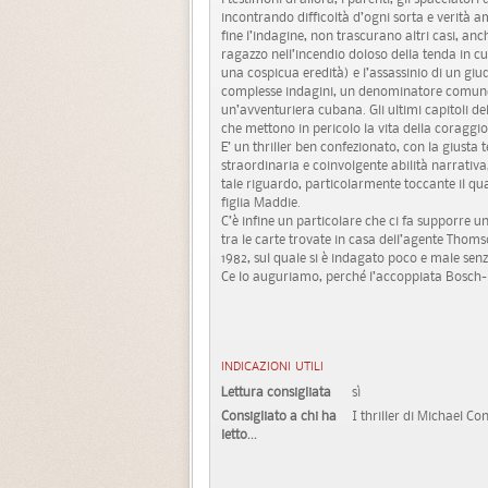
incontrando difficoltà d’ogni sorta e verità 
fine l’indagine, non trascurano altri casi, anche
ragazzo nell’incendio doloso della tenda in cu
una cospicua eredità) e l’assassinio di un giudi
complesse indagini, un denominatore comune: le 
un’avventuriera cubana. Gli ultimi capitoli del
che mettono in pericolo la vita della coraggi
E’ un thriller ben confezionato, con la giusta
straordinaria e coinvolgente abilità narrativa,
tale riguardo, particolarmente toccante il qu
figlia Maddie.
C’è infine un particolare che ci fa supporre 
tra le carte trovate in casa dell’agente Thom
1982, sul quale si è indagato poco e male sen
Ce lo auguriamo, perché l’accoppiata Bosch-
INDICAZIONI UTILI
Lettura consigliata
sì
Consigliato a chi ha
I thriller di Michael Con
letto...