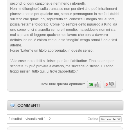
secondi di ogni canzone, e nemmeno i ritornelli.
Non mi dilungherò sulla trama, se non per dirvi che può intrattenervi
piacevolmente per qualche ora, seppur permangano in me forti dubbi
sul fatto che qualcuno, soprattutto chi conosce il meglio dell’autore,
possa restarne folgorato. Come ho sempre detto riguardo a King, da
uno come lui ci si aspetta sempre il meglio: ma sebbene non mi sia
mai capitato di leggere qualche suo lavoro che possa davvero
definirsi brutto, è chiaro che questo “meglio” venga ormai fuori a fasi
alterne.
Forse “Later” è un titolo appropriato, in questo senso.
“Alle cose incredibili si finisce per fare l’abitudine. Fino a darle per
scontate. Si può provare a evitarlo, ma succede lo stesso. Ci sono
troppi misteri, tutto qui. Li trovi dappertutto.”
Trovi utile questa opinione?
16
0
COMMENTI
2 risultati - visualizzati 1 - 2
Ordina