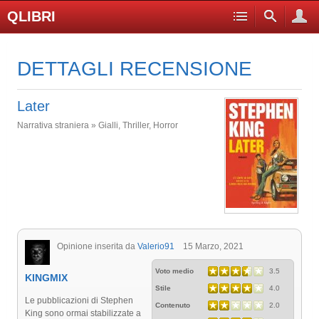
QLIBRI
DETTAGLI RECENSIONE
Later
Narrativa straniera » Gialli, Thriller, Horror
Opinione inserita da
Valerio91
15 Marzo, 2021
Voto medio
3.5
KINGMIX
Stile
4.0
Le pubblicazioni di Stephen
Contenuto
2.0
King sono ormai stabilizzate a