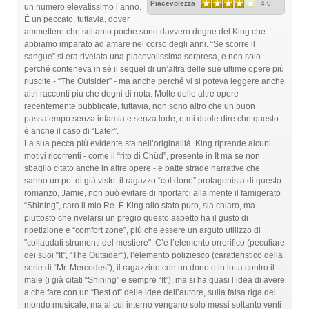
Piacevolezza
4.0
un numero elevatissimo l’anno.
È un peccato, tuttavia, dover
ammettere che soltanto poche sono davvero degne del King che
abbiamo imparato ad amare nel corso degli anni. “Se scorre il
sangue” si era rivelata una piacevolissima sorpresa, e non solo
perché conteneva in sé il sequel di un’altra delle sue ultime opere più
riuscite - “The Outsider” - ma anche perché vi si poteva leggere anche
altri racconti più che degni di nota. Molte delle altre opere
recentemente pubblicate, tuttavia, non sono altro che un buon
passatempo senza infamia e senza lode, e mi duole dire che questo
è anche il caso di “Later”.
La sua pecca più evidente sta nell’originalità. King riprende alcuni
motivi ricorrenti - come il “rito di Chüd”, presente in It ma se non
sbaglio citato anche in altre opere - e batte strade narrative che
sanno un po’ di già visto: il ragazzo “col dono” protagonista di questo
romanzo, Jamie, non può evitare di riportarci alla mente il famigerato
“Shining”, caro il mio Re. È King allo stato puro, sia chiaro, ma
piuttosto che rivelarsi un pregio questo aspetto ha il gusto di
ripetizione e “comfort zone”, più che essere un arguto utilizzo di
"collaudati strumenti del mestiere". C’è l’elemento orrorifico (peculiare
dei suoi “It”, “The Outsider”), l’elemento poliziesco (caratteristico della
serie di “Mr. Mercedes”), il ragazzino con un dono o in lotta contro il
male (i già citati “Shining” e sempre “It”), ma si ha quasi l’idea di avere
a che fare con un “Best of” delle idee dell’autore, sulla falsa riga del
mondo musicale, ma al cui interno vengano solo messi soltanto venti