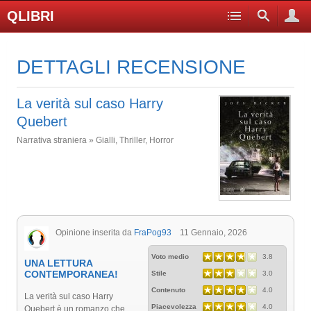
QLIBRI
DETTAGLI RECENSIONE
La verità sul caso Harry
Quebert
Narrativa straniera » Gialli, Thriller, Horror
Opinione inserita da
FraPog93
11 Gennaio, 2026
Voto medio
3.8
UNA LETTURA
CONTEMPORANEA!
Stile
3.0
Contenuto
4.0
La verità sul caso Harry
Piacevolezza
4.0
Quebert è un romanzo che