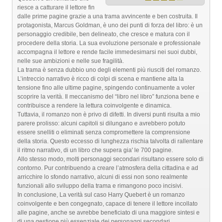
riesce a catturare il lettore fin
dalle prime pagine grazie a una trama avvincente e ben costruita. Il
protagonista, Marcus Goldman, è uno dei punti di forza del libro: è un
personaggio credibile, ben delineato, che cresce e matura con il
procedere della storia. La sua evoluzione personale e professionale
accompagna il lettore e rende facile immedesimarsi nei suoi dubbi,
nelle sue ambizioni e nelle sue fragilità.
La trama è senza dubbio uno degli elementi più riusciti del romanzo.
L’intreccio narrativo è ricco di colpi di scena e mantiene alta la
tensione fino alle ultime pagine, spingendo continuamente a voler
scoprire la verità. Il meccanismo del “libro nel libro” funziona bene e
contribuisce a rendere la lettura coinvolgente e dinamica.
Tuttavia, il romanzo non è privo di difetti. In diversi punti risulta a mio
parere prolisso: alcuni capitoli si dilungano e avrebbero potuto
essere snelliti o eliminati senza compromettere la comprensione
della storia. Questo eccesso di lunghezza rischia talvolta di rallentare
il ritmo narrativo, di un libro che supera gia' le 700 pagine.
Allo stesso modo, molti personaggi secondari risultano essere solo di
contorno. Pur contribuendo a creare l’atmosfera della cittadina e ad
arricchire lo sfondo narrativo, alcuni di essi non sono realmente
funzionali allo sviluppo della trama e rimangono poco incisivi.
In conclusione, La verità sul caso Harry Quebert è un romanzo
coinvolgente e ben congegnato, capace di tenere il lettore incollato
alle pagine, anche se avrebbe beneficiato di una maggiore sintesi e
di una gestione più essenziale dei personaggi secondari.