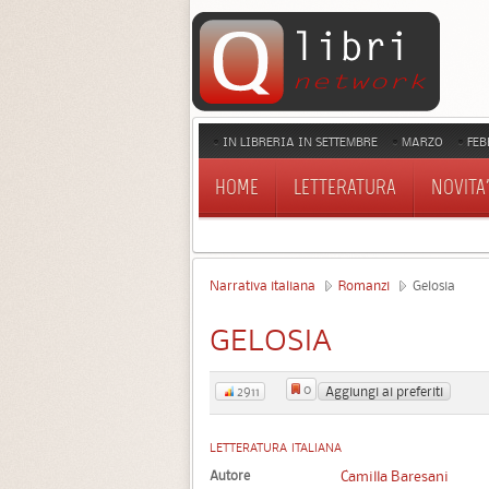
IN LIBRERIA IN SETTEMBRE
MARZO
FEB
HOME
LETTERATURA
NOVITA'
Narrativa italiana
Romanzi
Gelosia
GELOSIA
0
Aggiungi ai preferiti
2911
LETTERATURA ITALIANA
Autore
Camilla Baresani