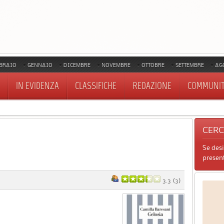
BRAIO
GENNAIO
DICEMBRE
NOVEMBRE
OTTOBRE
SETTEMBRE
AG
IN EVIDENZA
CLASSIFICHE
REDAZIONE
COMMUNI
CER
Se des
present
3.3
(
3
)