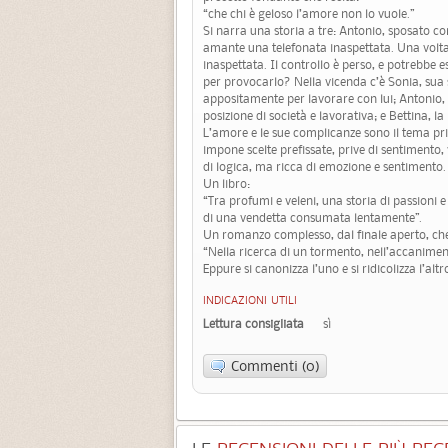
“che chi è geloso l’amore non lo vuole.”
Si narra una storia a tre: Antonio, sposato con
amante una telefonata inaspettata. Una volta
inaspettata. Il controllo è perso, e potrebbe 
per provocarlo? Nella vicenda c’è Sonia, sua
appositamente per lavorare con lui; Antonio,
posizione di società e lavorativa; e Bettina, l
L’amore e le sue complicanze sono il tema princi
impone scelte prefissate, prive di sentimento,
di logica, ma ricca di emozione e sentimento. 
Un libro:
“Tra profumi e veleni, una storia di passioni e 
di una vendetta consumata lentamente”.
Un romanzo complesso, dal finale aperto, che 
“Nella ricerca di un tormento, nell’accanimen
Eppure si canonizza l’uno e si ridicolizza l’altr
INDICAZIONI UTILI
Lettura consigliata
sì
Commenti (0)