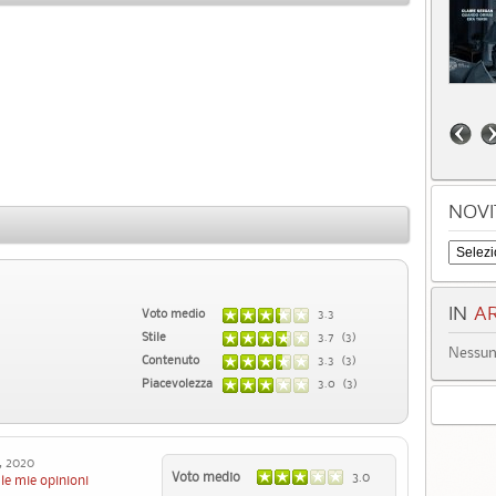
NOVI
IN
AR
Voto medio
3.3
Stile
3.7 (3)
Nessun 
Contenuto
3.3 (3)
Piacevolezza
3.0 (3)
, 2020
Voto medio
3.0
le mie opinioni