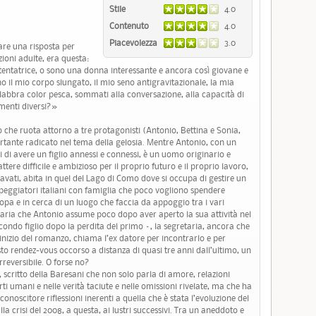
Stile
4.0
Contenuto
4.0
Piacevolezza
3.0
re una risposta per
zioni adulte, era questa:
ntatrice, o sono una donna interessante e ancora così giovane e
il mio corpo slungato, il mio seno antigravitazionale, la mia
le labbra color pesca, sommati alla conversazione, alla capacità di
menti diversi?»
o che ruota attorno a tre protagonisti (Antonio, Bettina e Sonia,
tante radicato nel tema della gelosia. Mentre Antonio, con un
i di avere un figlio annessi e connessi, è un uomo originario e
attere difficile e ambizioso per il proprio futuro e il proprio lavoro,
lavati, abita in quel del Lago di Como dove si occupa di gestire un
peggiatori italiani con famiglia che poco vogliono spendere
opa e in cerca di un luogo che faccia da appoggio tra i vari
etaria che Antonio assume poco dopo aver aperto la sua attività nel
condo figlio dopo la perdita del primo –, la segretaria, ancora che
l’inizio del romanzo, chiama l’ex datore per incontrarlo e per
to rendez-vous occorso a distanza di quasi tre anni dall’ultimo, un
reversibile. O forse no?
, scritto della Baresani che non solo parla di amore, relazioni
ti umani e nelle verità taciute e nelle omissioni rivelate, ma che ha
onoscitore riflessioni inerenti a quella che è stata l’evoluzione del
a crisi del 2008, a questa, ai lustri successivi. Tra un aneddoto e