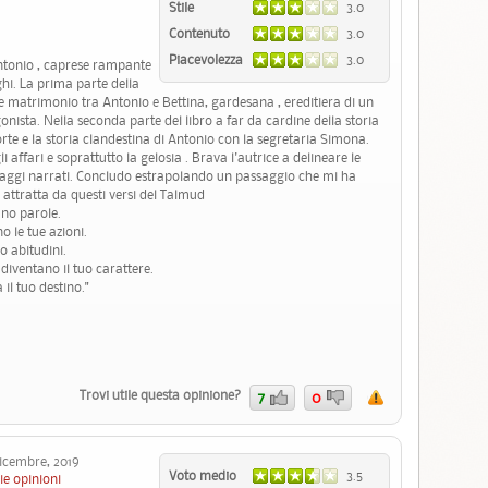
Stile
3.0
Contenuto
3.0
Piacevolezza
3.0
ntonio , caprese rampante
ghi. La prima parte della
e matrimonio tra Antonio e Bettina, gardesana , ereditiera di un
nista. Nella seconda parte del libro a far da cardine della storia
orte e la storia clandestina di Antonio con la segretaria Simona.
 affari e soprattutto la gelosia . Brava l'autrice a delineare le
rsonaggi narrati. Concludo estrapolando un passaggio che mi ha
 attratta da questi versi del Talmud
ano parole.
o le tue azioni.
o abitudini.
 diventano il tuo carattere.
il tuo destino."
Trovi utile questa opinione?
7
0
cembre, 2019
Voto medio
3.5
ie opinioni