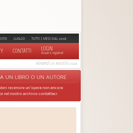
OSTO
LUGLIO
TUTTI I MESI DAL 2008
LOGIN
TY
CONTATTI
Accedi o registrati
VENERDÌ 07 AGOSTO 2026
CA
UN LIBRO O UN AUTORE
ideri recensire un'opera non ancora
e nel nostro archivio contattaci