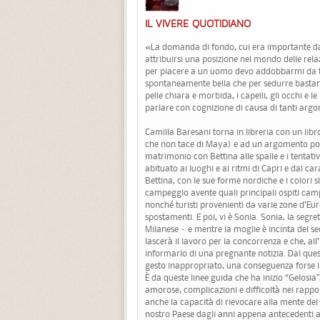
IL VIVERE QUOTIDIANO
«La domanda di fondo, cui era importante da
attribuirsi una posizione nel mondo delle rela
per piacere a un uomo devo addobbarmi da te
spontaneamente bella che per sedurre bastano 
pelle chiara e morbida, i capelli, gli occhi e 
parlare con cognizione di causa di tanti argo
Camilla Baresani torna in libreria con un libr
che non tace di Maya) e ad un argomento por
matrimonio con Bettina alle spalle e i tentativ
abituato ai luoghi e ai ritmi di Capri e dal car
Bettina, con le sue forme nordiche e i colori s
campeggio avente quali principali ospiti cam
nonché turisti provenienti da varie zone d’Eur
spostamenti. E poi, vi è Sonia. Sonia, la segr
Milanese – e mentre la moglie è incinta del se
lascerà il lavoro per la concorrenza e che, al
informarlo di una pregnante notizia. Dal ques
gesto inappropriato, una conseguenza forse ir
È da queste linee guida che ha inizio “Gelosia”
amorose, complicazioni e difficoltà nei rappor
anche la capacità di rievocare alla mente del c
nostro Paese dagli anni appena antecedenti all