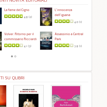
NTI NOVITÀ EDITORIALI
La fame del Cigno
L'innocenza
Id
dell'iguana
4.8 (
2
)
4.0 (
1
)
Ta
Volver. Ritorno per il
Assassinio a Central
commissario Ricciardi
Park
4.1 (
3
)
3.8 (
1
)
I SU QLIBRI