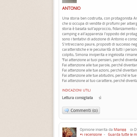
ANTONIO
Una storia ben costruita, con protagonista A
che si occupa di vendite di profumi per alber
storia è basata sull'approccio, fidanzamento 
camping e all'apparenza l'opposto del protago
sono i tentativi di adozione di Antonio e cons
S'intrecciano paure, propositi di successo negli
caratteristiche e le peculiarità di tutti i pe
colpito, Simona inviperita e ingelosita rimane
"Fai attenzione ai tuoi pensieri, perché divent
Fai attenzione alle tue parole, perché diventan
Fai attenzione alle tue azioni, perché diventan
Fai attenzione alle tue abitudini, perché le tue
Fai attenzione al tuo carattere, perché diventa 
INDICAZIONI UTILI
Lettura consigliata
sì
Commenti (0)
Opinione inserita da
Mian88
01 Di
#1 recensione
-
Guarda tutte le m