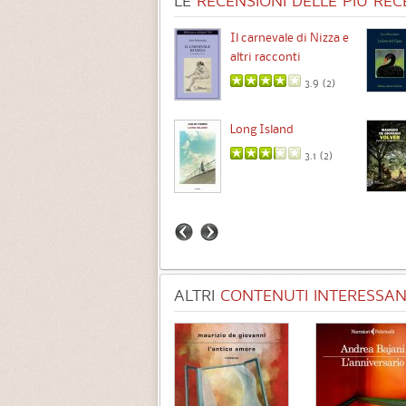
LE
RECENSIONI DELLE PIÙ RECE
Chimere
Il carnevale di Nizza e
altri racconti
3.5 (
1
)
3.9 (
2
)
Intermezzo
Long Island
3.7 (
3
)
3.1 (
2
)
ALTRI
CONTENUTI INTERESSANT