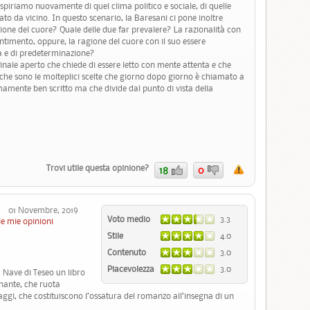
, respiriamo nuovamente di quel clima politico e sociale, di quelle
ato da vicino. In questo scenario, la Baresani ci pone inoltre
gione del cuore? Quale delle due far prevalere? La razionalità con
sentimento, oppure, la ragione del cuore con il suo essere
ca e di predeterminazione?
nale aperto che chiede di essere letto con mente attenta e che
e che sono le molteplici scelte che giorno dopo giorno è chiamato a
amente ben scritto ma che divide dal punto di vista della
Trovi utile questa opinione?
18
0
01 Novembre, 2019
Voto medio
3.3
le mie opinioni
Stile
4.0
Contenuto
3.0
Piacevolezza
3.0
a Nave di Teseo un libro
gnante, che ruota
aggi, che costituiscono l’ossatura del romanzo all’insegna di un