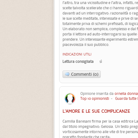
l’altro, tra una vicissitudine e l’altra, infatti
scelte talvolta scellerate che ci hanno riguard
davanti ad un interrogativo: razionalità o ra
le sue scelte meditate, interessate e prive di 
totalmente priva di schemi prefissati, di logi
Un elaborato non semplice, complesso e dal fi
porta il lettore ad auto-interrogarsi su quell
prendere. Un interessante esperimento estrem
piacevolezza il suo pubblico.
INDICAZIONI UTILI
Lettura consigliata
sì
Commenti (0)
Opinione inserita da
ornella donna
Top 10 opinionisti
-
Guarda tutte 
L'AMORE E LE SUE COMPLICANZE
Camilla Baresani firma per la casa editrice L
dal titolo impegnativo: Gelosia. Un testo pre
vorticosamente intorno alle vite di tre person
precetto fondante che recita: