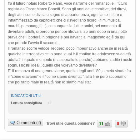
fra il futuro notaio Roberto Ranò, voce narrante del romanzo, e il futuro
regista da Oscar Marco Bonetti. Sono gli anni delle comitive, dei ritrovi,
degli abiti come divisa e segno di appartenenza, ogni tanto il libro è
inframmezzato da capitoletti che ci risvegliano ricordi (film, musica,
marchi, personaggi,…); comunque sia, i due amici, nel momento di
diventare adulti, si perdono per poi ritrovarsi 25 anni dopo in una notte
brava che li porterà in prigione e poi davanti al magistrato ed è da qui
che prende l’avvio il racconto.
Il romanzo scorre veloce, leggero, poco impegnativo anche se in realtà
qualche interrogativo ce lo pone: qual è il confine fra adolescenza ed età
adulta? In quale momento (ma soprattutto perché) abbiamo tradito i nostri
sogni, i nostri ideali, quello che volevamo diventare?
E’ il romanzo di una generazione, quella degli anni ‘80, a metà strada fra
il “come eravamo” e il “come siamo diventati”, alla fine però scopriamo
che poi tanto male in realtà non lo siamo mai stati.
INDICAZIONI UTILI
sì
Lettura consigliata
Commenti (2)
Trovi utile questa opinione?
11
0