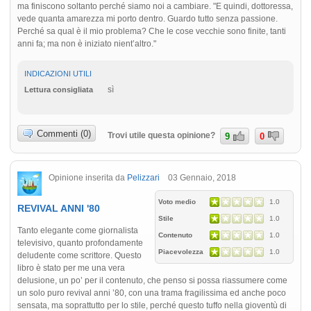
ma finiscono soltanto perché siamo noi a cambiare. "E quindi, dottoressa,
vede quanta amarezza mi porto dentro. Guardo tutto senza passione.
Perché sa qual è il mio problema? Che le cose vecchie sono finite, tanti
anni fa; ma non è iniziato nient’altro."
INDICAZIONI UTILI
sì
Lettura consigliata
Commenti (0)
Trovi utile questa opinione?
9
0
Opinione inserita da
Pelizzari
03 Gennaio, 2018
Voto medio
1.0
REVIVAL ANNI '80
Stile
1.0
Tanto elegante come giornalista
Contenuto
1.0
televisivo, quanto profondamente
Piacevolezza
1.0
deludente come scrittore. Questo
libro è stato per me una vera
delusione, un po’ per il contenuto, che penso si possa riassumere come
un solo puro revival anni ’80, con una trama fragilissima ed anche poco
sensata, ma soprattutto per lo stile, perché questo tuffo nella gioventù di