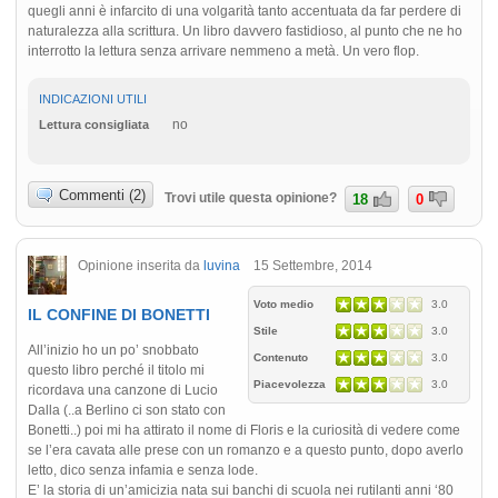
quegli anni è infarcito di una volgarità tanto accentuata da far perdere di
naturalezza alla scrittura. Un libro davvero fastidioso, al punto che ne ho
interrotto la lettura senza arrivare nemmeno a metà. Un vero flop.
INDICAZIONI UTILI
no
Lettura consigliata
Commenti (2)
Trovi utile questa opinione?
18
0
Opinione inserita da
luvina
15 Settembre, 2014
Voto medio
3.0
IL CONFINE DI BONETTI
Stile
3.0
All’inizio ho un po’ snobbato
Contenuto
3.0
questo libro perché il titolo mi
Piacevolezza
3.0
ricordava una canzone di Lucio
Dalla (..a Berlino ci son stato con
Bonetti..) poi mi ha attirato il nome di Floris e la curiosità di vedere come
se l’era cavata alle prese con un romanzo e a questo punto, dopo averlo
letto, dico senza infamia e senza lode.
E’ la storia di un’amicizia nata sui banchi di scuola nei rutilanti anni ‘80