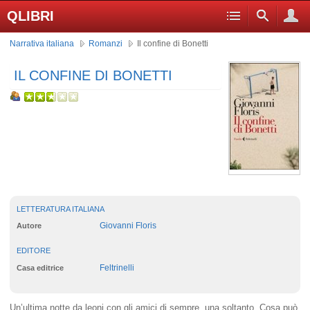
QLIBRI
Narrativa italiana
Romanzi
Il confine di Bonetti
IL CONFINE DI BONETTI
LETTERATURA ITALIANA
Giovanni Floris
Autore
EDITORE
Feltrinelli
Casa editrice
Un’ultima notte da leoni con gli amici di sempre, una soltanto. Cosa può