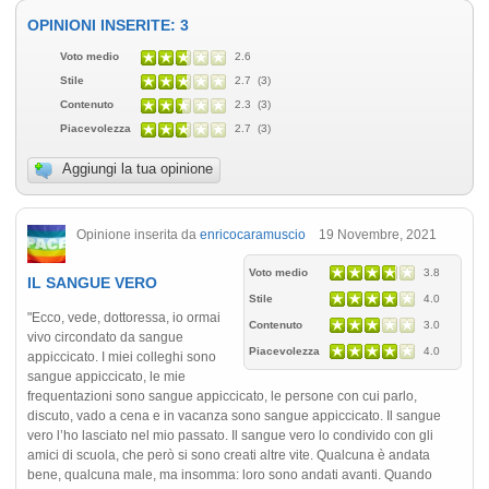
OPINIONI INSERITE: 3
Voto medio
2.6
Stile
2.7 (3)
Contenuto
2.3 (3)
Piacevolezza
2.7 (3)
Aggiungi la tua opinione
Opinione inserita da
enricocaramuscio
19 Novembre, 2021
Voto medio
3.8
IL SANGUE VERO
Stile
4.0
"Ecco, vede, dottoressa, io ormai
Contenuto
3.0
vivo circondato da sangue
Piacevolezza
4.0
appiccicato. I miei colleghi sono
sangue appiccicato, le mie
frequentazioni sono sangue appiccicato, le persone con cui parlo,
discuto, vado a cena e in vacanza sono sangue appiccicato. Il sangue
vero l’ho lasciato nel mio passato. Il sangue vero lo condivido con gli
amici di scuola, che però si sono creati altre vite. Qualcuna è andata
bene, qualcuna male, ma insomma: loro sono andati avanti. Quando