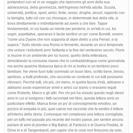
portandoci con sé in un viaggio che ripercorre gli anni della sua
adolescenza, della giovinezza, dell'ingresso nell'età adulta. Scuola,
università, politica, sport, amici, feste, sesso, droghe, alcool, rapporto con
la famiglia, tutto ciò con cui chiunque, in determinate fasi della vita, si
trova direttamente o indirettamente ad avere a che fare. Tappe
fondamentali, in cui basta un niente per perdersi, in un'età in cui, tra
sogni, aspettative, speranze è facile sentirsi un po' come Bonetti, ovvero
"come una Dyane che non sopporta di stare dietro a una Ferrari, e la
supera." Sullo sfondo una Roma in fermento, durante un arco temporale
che unisce i turbolenti anni Settanta e la fine del ventesimo secolo. Floris
si muove in un ambiente per lui nuovo, quello della letteratura,
dimostrando la consueta classe che lo contraddistingue come giornalista
ma anche qualche titubanza tipica di chi si inoltra in un territorio poco
familiare. Ne viene fuori tutto sommato un buon libro, scritto bene, brioso,
spiritoso, a tratti profondo, che racconta un contesto in cui tutti possiamo
ritrovarci. Perché tutti, chi più, chi meno, in quella fascia d'età, abbiamo o
abbiamo avuto esperienze simili e amici cui siamo o eravamo legati
come Roberto, Marco e gli altri. Per chi poi ha vissuto questo negli stessi
anni in cui si svolgono i fatti raccontati nel libro, questa lettura avrà un
particolare effetto. Manca forse un po' di coinvolgimento emotivo, un
pizzico di empatia in più, quel calore nel racconto che fa sentire il lettore
all'interno della storia. Comunque nel complesso una lettura consigliata,
per un tuffo nel passato più recente del nostro paese, per sentire ancora
parlare di anni di piombo e Big Babol, di Fantozzi e di Guerra Fredda, di
Drive In e di Tangentopoli, per capire che le cose non finiscono da sole,