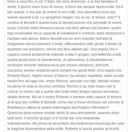
torno a casa tiro un po’ il fiato, ma sono depresso, e la mia famiglia lo
sente. Il giorno dopo esco di nuovo, e torno dal sangue appiccicato. Ed è
per questo, e non per gli eventi di ieri notte, che stamattina sono qui,
seduto davanti a lei. Le spiegherò meglio. Ha un po’ di tempo, vero?" Il
confine di Bonetti è quella linea di demarcazione che permette di vivere
lungo il bordo della devianza senza mai farsi attirare dal baratro, quella
riga invalicabile tra la capacità di mantenere il controllo della situazione e
l'andare alla deriva. Marco Bonetti era un vero maestro nell'arte di
trasgredire senza superare il limite, affacciandosi oltre giusto il tempo di
guardare nel precipizio, senza mai farsi attirare giù. Una regola che il
ragazzo aveva tacitamente imposto a tutto il gruppo, permettendo a tutti
quella giusta dose di divertimento, di adrenalina, di disubbidienza
necessari durante l'adolescenza per crearsi consenso, amicizie,
successo, amore, restando però sempre nei giusti limiti. Una regola che
Roberto Ranò, miglior amico di Marco, ha sempre rispettato, dalle scuole
medie fino ad oggi che, ormai 46enne, sposato con figli, stimato notaio,
ha perso di vista la vecchia comitiva. Perché si sa, man mano che si
cresce, le nostre vite e quelle dei nostri amici troppo spesso prendono
strade diverse. Ma se il nostro Roberto è sempre stato capace di tenersi
al di qua del confine di Bonetti, come mai si trova rinchiuso nel carcere di
Rebibbia in attesa di essere interrogato dal Pubblico Ministero?
Qualcosa deve essere andato storto la sera precedente, quando dopo
tanti anni, il vecchio gruppo si è riunito per una rimpatriata
estemporanea. Ma prima di raccontare alla dottoressa incaricata del caso
le tragiche disavventure della notte, Roberto si lascia andare ai ricordi,