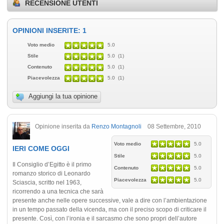
RECENSIONE UTENTI
OPINIONI INSERITE: 1
Voto medio
5.0
Stile
5.0 (1)
Contenuto
5.0 (1)
Piacevolezza
5.0 (1)
Aggiungi la tua opinione
Opinione inserita da
Renzo Montagnoli
08 Settembre, 2010
Voto medio
5.0
IERI COME OGGI
Stile
5.0
Il Consiglio d’Egitto è il primo
Contenuto
5.0
romanzo storico di Leonardo
Piacevolezza
5.0
Sciascia, scritto nel 1963,
ricorrendo a una tecnica che sarà
presente anche nelle opere successive, vale a dire con l’ambientazione
in un tempo passato della vicenda, ma con il preciso scopo di criticare il
presente. Così, con l’ironia e il sarcasmo che sono propri dell’autore