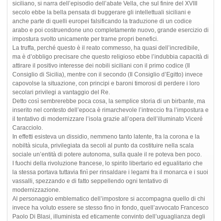
siciliano, si narra dell’episodio dell’abate Vella, che sul finire del XVIII
secolo ebbe la bella pensata di buggerare gli intellettuali siciliani e
anche parte di quelli europei falsificando la traduzione di un codice
arabo e poi costruendone uno completamente nuovo, grande esercizio di
impostura svolto unicamente per trarne propri benefici.
La truffa, perché questo è il reato commesso, ha quasi dell’incredibile,
ma è d’obbligo precisare che questo religioso ebbe l’indubbia capacità di
attirare il positivo interesse dei nobili siciliani con il primo codice (Il
Consiglio di Sicilia), mentre con il secondo (Il Consiglio d’Egitto) invece
capovolse la situazione, con principi e baroni timorosi di perdere i loro
secolari privilegi a vantaggio del Re.
Detto così sembrerebbe poca cosa, la semplice storia di un birbante, ma
inserito nel contesto dell’epoca è rimarchevole l’intreccio fra l’impostura e
il tentativo di modernizzare l’isola grazie all’opera dell’illuminato Viceré
Caracciolo.
In effetti esisteva un dissidio, nemmeno tanto latente, fra la corona e la
nobiltà sicula, privilegiata da secoli al punto da costituire nella scala
sociale un’entità di potere autonoma, sulla quale il re poteva ben poco.
I fuochi della rivoluzione francese, lo spirito libertario ed egualitario che
la stessa portava tuttavia finì per rinsaldare i legami fra il monarca e i suoi
vassalli, spezzando e di fatto seppellendo ogni tentativo di
modernizzazione.
Al personaggio emblematico dell’impostore si accompagna quello di chi
invece ha voluto essere se stesso fino in fondo, quell’avvocato Francesco
Paolo Di Blasi, illuminista ed eticamente convinto dell’uguaglianza degli