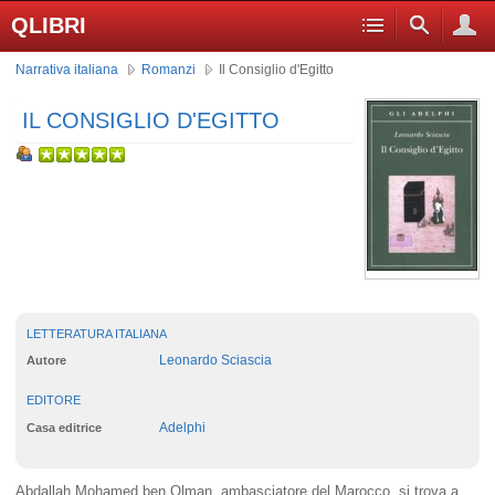
QLIBRI
Narrativa italiana
Romanzi
Il Consiglio d'Egitto
IL CONSIGLIO D'EGITTO
LETTERATURA ITALIANA
Leonardo Sciascia
Autore
EDITORE
Adelphi
Casa editrice
Abdallah Mohamed ben Olman, ambasciatore del Marocco, si trova a