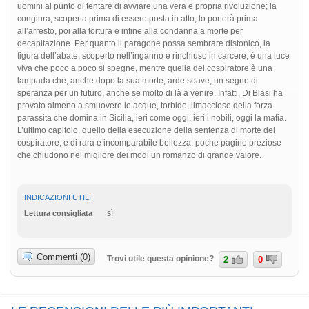
uomini al punto di tentare di avviare una vera e propria rivoluzione; la
congiura, scoperta prima di essere posta in atto, lo porterà prima
all’arresto, poi alla tortura e infine alla condanna a morte per
decapitazione. Per quanto il paragone possa sembrare distonico, la
figura dell’abate, scoperto nell’inganno e rinchiuso in carcere, è una luce
viva che poco a poco si spegne, mentre quella del cospiratore è una
lampada che, anche dopo la sua morte, arde soave, un segno di
speranza per un futuro, anche se molto di là a venire. Infatti, Di Blasi ha
provato almeno a smuovere le acque, torbide, limacciose della forza
parassita che domina in Sicilia, ieri come oggi, ieri i nobili, oggi la mafia.
L’ultimo capitolo, quello della esecuzione della sentenza di morte del
cospiratore, è di rara e incomparabile bellezza, poche pagine preziose
che chiudono nel migliore dei modi un romanzo di grande valore.
INDICAZIONI UTILI
sì
Lettura consigliata
Commenti (0)
Trovi utile questa opinione?
2
0