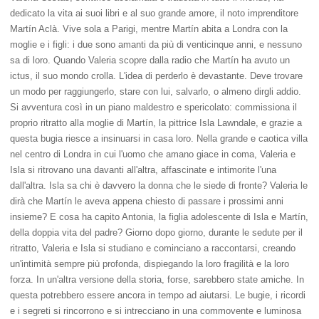
dedicato la vita ai suoi libri e al suo grande amore, il noto imprenditore
Martín Aclà. Vive sola a Parigi, mentre Martín abita a Londra con la
moglie e i figli: i due sono amanti da più di venticinque anni, e nessuno
sa di loro. Quando Valeria scopre dalla radio che Martín ha avuto un
ictus, il suo mondo crolla. L'idea di perderlo è devastante. Deve trovare
un modo per raggiungerlo, stare con lui, salvarlo, o almeno dirgli addio.
Si avventura così in un piano maldestro e spericolato: commissiona il
proprio ritratto alla moglie di Martín, la pittrice Isla Lawndale, e grazie a
questa bugia riesce a insinuarsi in casa loro. Nella grande e caotica villa
nel centro di Londra in cui l'uomo che amano giace in coma, Valeria e
Isla si ritrovano una davanti all'altra, affascinate e intimorite l'una
dall'altra. Isla sa chi è davvero la donna che le siede di fronte? Valeria le
dirà che Martín le aveva appena chiesto di passare i prossimi anni
insieme? E cosa ha capito Antonia, la figlia adolescente di Isla e Martín,
della doppia vita del padre? Giorno dopo giorno, durante le sedute per il
ritratto, Valeria e Isla si studiano e cominciano a raccontarsi, creando
un'intimità sempre più profonda, dispiegando la loro fragilità e la loro
forza. In un'altra versione della storia, forse, sarebbero state amiche. In
questa potrebbero essere ancora in tempo ad aiutarsi. Le bugie, i ricordi
e i segreti si rincorrono e si intrecciano in una commovente e luminosa