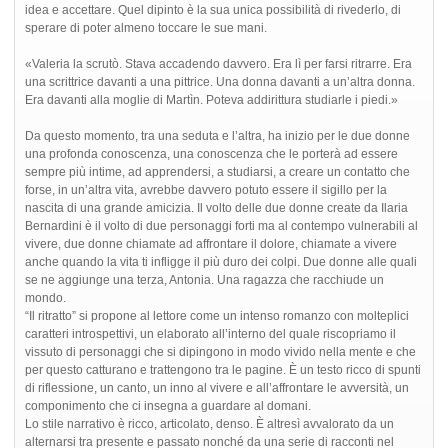
idea e accettare. Quel dipinto è la sua unica possibilità di rivederlo, di
sperare di poter almeno toccare le sue mani.
«Valeria la scrutò. Stava accadendo davvero. Era lì per farsi ritrarre. Era
una scrittrice davanti a una pittrice. Una donna davanti a un’altra donna.
Era davanti alla moglie di Martìn. Poteva addirittura studiarle i piedi.»
Da questo momento, tra una seduta e l’altra, ha inizio per le due donne
una profonda conoscenza, una conoscenza che le porterà ad essere
sempre più intime, ad apprendersi, a studiarsi, a creare un contatto che
forse, in un’altra vita, avrebbe davvero potuto essere il sigillo per la
nascita di una grande amicizia. Il volto delle due donne create da Ilaria
Bernardini è il volto di due personaggi forti ma al contempo vulnerabili al
vivere, due donne chiamate ad affrontare il dolore, chiamate a vivere
anche quando la vita ti infligge il più duro dei colpi. Due donne alle quali
se ne aggiunge una terza, Antonia. Una ragazza che racchiude un
mondo.
“Il ritratto” si propone al lettore come un intenso romanzo con molteplici
caratteri introspettivi, un elaborato all’interno del quale riscopriamo il
vissuto di personaggi che si dipingono in modo vivido nella mente e che
per questo catturano e trattengono tra le pagine. È un testo ricco di spunti
di riflessione, un canto, un inno al vivere e all’affrontare le avversità, un
componimento che ci insegna a guardare al domani.
Lo stile narrativo è ricco, articolato, denso. È altresì avvalorato da un
alternarsi tra presente e passato nonché da una serie di racconti nel