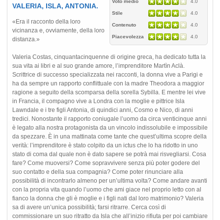
Voto medio
4.0
VALERIA, ISLA, ANTONIA.
Stile
4.0
«Era il racconto della loro
Contenuto
4.0
vicinanza e, ovviamente, della loro
Piacevolezza
4.0
distanza.»
Valeria Costas, cinquantacinquenne di origine greca, ha dedicato tutta la
sua vita ai libri e al suo grande amore, l’imprenditore Martìn Aclà.
Scrittrice di successo specializzata nei racconti, la donna vive a Parigi e
ha da sempre un rapporto conflittuale con la madre Theodora a maggior
ragione a seguito della scomparsa della sorella Sybilla. E mentre lei vive
in Francia, il compagno vive a Londra con la moglie e pittrice Isla
Lawndale e i tre figli Antonia, di quindici anni, Cosmo e Nico, di anni
tredici. Nonostante il rapporto coniugale l’uomo da circa venticinque anni
è legato alla nostra protagonista da un vincolo indissolubile e impossibile
da spezzare. È in una mattinata come tante che quest’ultima scopre della
verità: l’imprenditore è stato colpito da un ictus che lo ha ridotto in uno
stato di coma dal quale non è dato sapere se potrà mai risvegliarsi. Cosa
fare? Come muoversi? Come sopravvivere senza più poter godere del
suo contatto e della sua compagnia? Come poter rinunciare alla
possibilità di incontrarlo almeno per un’ultima volta? Come andare avanti
con la propria vita quando l’uomo che ami giace nel proprio letto con al
fianco la donna che gli è moglie e i figli nati dal loro matrimonio? Valeria
sa di avere un’unica possibilità; farsi ritrarre. Cerca così di
commissionare un suo ritratto da Isla che all’inizio rifiuta per poi cambiare