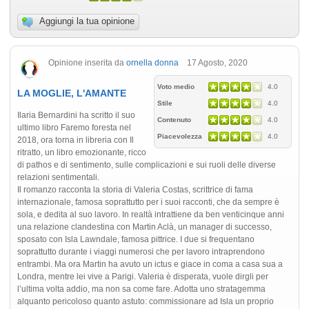
Aggiungi la tua opinione
Opinione inserita da
ornella donna
17 Agosto, 2020
Voto medio
4.0
LA MOGLIE, L'AMANTE
Stile
4.0
Ilaria Bernardini ha scritto il suo
Contenuto
4.0
ultimo libro Faremo foresta nel
Piacevolezza
4.0
2018, ora torna in libreria con Il
ritratto, un libro emozionante, ricco
di pathos e di sentimento, sulle complicazioni e sui ruoli delle diverse
relazioni sentimentali.
Il romanzo racconta la storia di Valeria Costas, scrittrice di fama
internazionale, famosa soprattutto per i suoi racconti, che da sempre è
sola, e dedita al suo lavoro. In realtà intrattiene da ben venticinque anni
una relazione clandestina con Martin Aclà, un manager di successo,
sposato con Isla Lawndale, famosa pittrice. I due si frequentano
soprattutto durante i viaggi numerosi che per lavoro intraprendono
entrambi. Ma ora Martin ha avuto un ictus e giace in coma a casa sua a
Londra, mentre lei vive a Parigi. Valeria è disperata, vuole dirgli per
l’ultima volta addio, ma non sa come fare. Adotta uno stratagemma
alquanto pericoloso quanto astuto: commissionare ad Isla un proprio