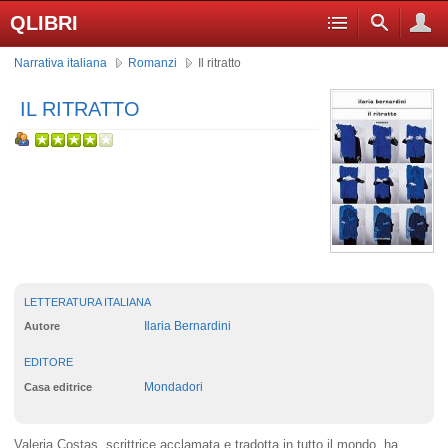
QLIBRI
Narrativa italiana
Romanzi
Il ritratto
IL RITRATTO
LETTERATURA ITALIANA
Ilaria Bernardini
Autore
EDITORE
Mondadori
Casa editrice
Valeria Costas, scrittrice acclamata e tradotta in tutto il mondo, ha