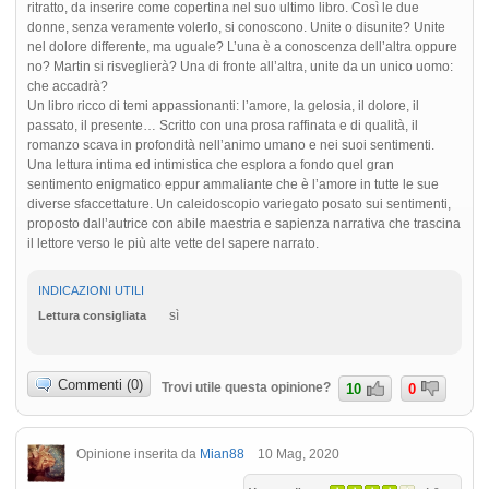
ritratto, da inserire come copertina nel suo ultimo libro. Così le due
donne, senza veramente volerlo, si conoscono. Unite o disunite? Unite
nel dolore differente, ma uguale? L’una è a conoscenza dell’altra oppure
no? Martin si risveglierà? Una di fronte all’altra, unite da un unico uomo:
che accadrà?
Un libro ricco di temi appassionanti: l’amore, la gelosia, il dolore, il
passato, il presente… Scritto con una prosa raffinata e di qualità, il
romanzo scava in profondità nell’animo umano e nei suoi sentimenti.
Una lettura intima ed intimistica che esplora a fondo quel gran
sentimento enigmatico eppur ammaliante che è l’amore in tutte le sue
diverse sfaccettature. Un caleidoscopio variegato posato sui sentimenti,
proposto dall’autrice con abile maestria e sapienza narrativa che trascina
il lettore verso le più alte vette del sapere narrato.
INDICAZIONI UTILI
sì
Lettura consigliata
Commenti (0)
Trovi utile questa opinione?
10
0
Opinione inserita da
Mian88
10 Mag, 2020