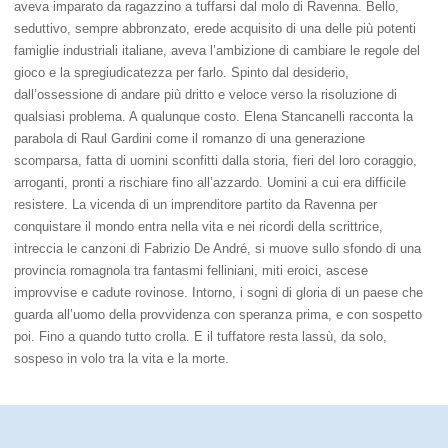
aveva imparato da ragazzino a tuffarsi dal molo di Ravenna. Bello,
seduttivo, sempre abbronzato, erede acquisito di una delle più potenti
famiglie industriali italiane, aveva l’ambizione di cambiare le regole del
gioco e la spregiudicatezza per farlo. Spinto dal desiderio,
dall’ossessione di andare più dritto e veloce verso la risoluzione di
qualsiasi problema. A qualunque costo. Elena Stancanelli racconta la
parabola di Raul Gardini come il romanzo di una generazione
scomparsa, fatta di uomini sconfitti dalla storia, fieri del loro coraggio,
arroganti, pronti a rischiare fino all’azzardo. Uomini a cui era difficile
resistere. La vicenda di un imprenditore partito da Ravenna per
conquistare il mondo entra nella vita e nei ricordi della scrittrice,
intreccia le canzoni di Fabrizio De André, si muove sullo sfondo di una
provincia romagnola tra fantasmi felliniani, miti eroici, ascese
improvvise e cadute rovinose. Intorno, i sogni di gloria di un paese che
guarda all’uomo della provvidenza con speranza prima, e con sospetto
poi. Fino a quando tutto crolla. E il tuffatore resta lassù, da solo,
sospeso in volo tra la vita e la morte.