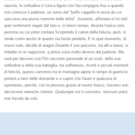
nascita, la solitudine è l'unica figura che l'accompagna fino a quando
non conosce il padrone, un uomo dal "buffo cappello in testa da cui
spiccava una piuma marrone bella dritta". Assieme, affiorano in lui tutti
quei sentimenti negati dal fato e, in breve tempo, diventa l'unica vera
persona su cui poter contare.Scoprendo il calore della fiducia, però, si
rende conto anche di quanto sia facile perderla. E in quel momento, di
nuovo solo, decide di reagire.Durante il suo percorso, tra alti e bassi, si
imbatte in un ragazzino, a prima vista molto diverso dal padrone. Ma
sarà poi davvero così?Un racconto personale di un mulo, della sua
solitudine e della sua battaglia; tra sofferenze, ricordi e piccoli momenti
di felicità, questo cammino tra le montagne alpine in tempo di guerra lo
porterà a farsi delle domande e a capire che l'aiuto è qualcosa di
spontaneo, perché, con la persona giusta al nostro fianco, l'esserci non
dev'essere neanche chiesto. Qualunque sia il cammino, nessuno potrà
mai farcela da solo.