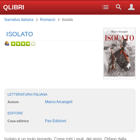
QLIBRI
Narrativa italiana
Romanzi
Isolato
ISOLATO
LETTERATURA ITALIANA
Marco Arcangeli
Autore
EDITORE
Pav Edizioni
Casa editrice
Isolato è un mulo testardo. Come tutti i muli, del resto. Orfano dalla