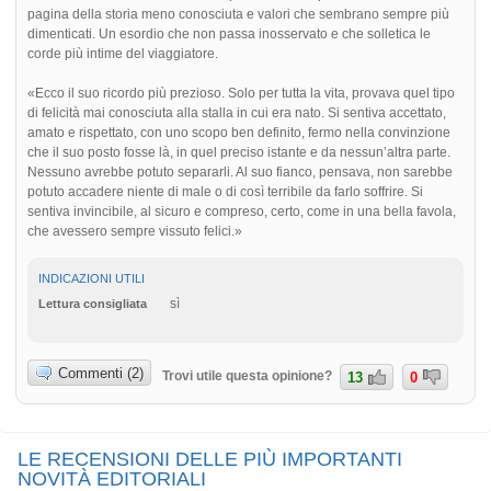
pagina della storia meno conosciuta e valori che sembrano sempre più
dimenticati. Un esordio che non passa inosservato e che solletica le
corde più intime del viaggiatore.
«Ecco il suo ricordo più prezioso. Solo per tutta la vita, provava quel tipo
di felicità mai conosciuta alla stalla in cui era nato. Si sentiva accettato,
amato e rispettato, con uno scopo ben definito, fermo nella convinzione
che il suo posto fosse là, in quel preciso istante e da nessun’altra parte.
Nessuno avrebbe potuto separarli. Al suo fianco, pensava, non sarebbe
potuto accadere niente di male o di così terribile da farlo soffrire. Si
sentiva invincibile, al sicuro e compreso, certo, come in una bella favola,
che avessero sempre vissuto felici.»
INDICAZIONI UTILI
sì
Lettura consigliata
Commenti (2)
Trovi utile questa opinione?
13
0
LE RECENSIONI DELLE PIÙ IMPORTANTI
NOVITÀ EDITORIALI