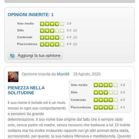
OPINIONI INSERITE: 1
Voto medio
3.8
Stile
3.0 (1)
Contenuto
4.0 (1)
Piacevolezza
4.0 (1)
Aggiungi la tua opinione
Opinione inserita da
Mian88
28 Agosto, 2020
Voto medio
3.8
PIENEZZA NELLA
SOLITUDINE
Stile
3.0
Contenuto
4.0
Il suo nome è Isolato ed è un mulo
Piacevolezza
4.0
mosso in ogni suo comportamento
e pensiero da grande
determinazione. Il suo nome trae origine dal fatto che è sempre stato
solo, senza padre né madre, senza nessuno che badasse a lui. Di indole
solitaria mai ha inoltre instaurato rapporti con gli altri animali della stalla,
accrescendo, per questo, la sua natura riflessiva e meditabonda. Quando