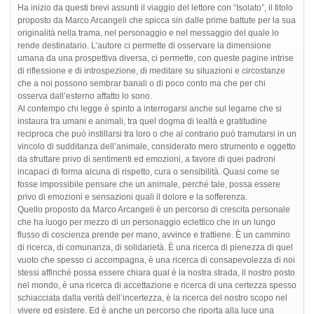
Ha inizio da questi brevi assunti il viaggio del lettore con “Isolato”, il titolo
proposto da Marco Arcangeli che spicca sin dalle prime battute per la sua
originalità nella trama, nel personaggio e nel messaggio del quale lo
rende destinatario. L’autore ci permette di osservare la dimensione
umana da una prospettiva diversa, ci permette, con queste pagine intrise
di riflessione e di introspezione, di meditare su situazioni e circostanze
che a noi possono sembrar banali o di poco conto ma che per chi
osserva dall’esterno affatto lo sono.
Al contempo chi legge è spinto a interrogarsi anche sul legame che si
instaura tra umani e animali, tra quel dogma di lealtà e gratitudine
reciproca che può instillarsi tra loro o che al contrario può tramutarsi in un
vincolo di sudditanza dell’animale, considerato mero strumento e oggetto
da sfruttare privo di sentimenti ed emozioni, a favore di quei padroni
incapaci di forma alcuna di rispetto, cura o sensibilità. Quasi come se
fosse impossibile pensare che un animale, perché tale, possa essere
privo di emozioni e sensazioni quali il dolore e la sofferenza.
Quello proposto da Marco Arcangeli è un percorso di crescita personale
che ha luogo per mezzo di un personaggio eclettico che in un lungo
flusso di coscienza prende per mano, avvince e trattiene. È un cammino
di ricerca, di comunanza, di solidarietà. È una ricerca di pienezza di quel
vuoto che spesso ci accompagna, è una ricerca di consapevolezza di noi
stessi affinché possa essere chiara qual è la nostra strada, il nostro posto
nel mondo, è una ricerca di accettazione e ricerca di una certezza spesso
schiacciata dalla verità dell’incertezza, è la ricerca del nostro scopo nel
vivere ed esistere. Ed è anche un percorso che riporta alla luce una