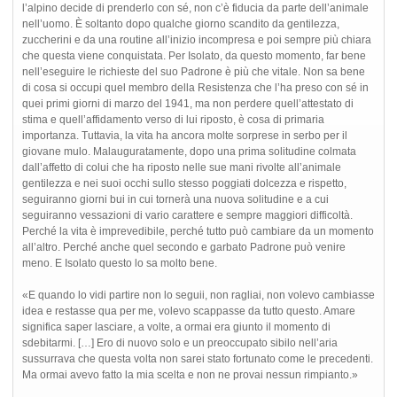
l’alpino decide di prenderlo con sé, non c’è fiducia da parte dell’animale
nell’uomo. È soltanto dopo qualche giorno scandito da gentilezza,
zuccherini e da una routine all’inizio incompresa e poi sempre più chiara
che questa viene conquistata. Per Isolato, da questo momento, far bene
nell’eseguire le richieste del suo Padrone è più che vitale. Non sa bene
di cosa si occupi quel membro della Resistenza che l’ha preso con sé in
quei primi giorni di marzo del 1941, ma non perdere quell’attestato di
stima e quell’affidamento verso di lui riposto, è cosa di primaria
importanza. Tuttavia, la vita ha ancora molte sorprese in serbo per il
giovane mulo. Malauguratamente, dopo una prima solitudine colmata
dall’affetto di colui che ha riposto nelle sue mani rivolte all’animale
gentilezza e nei suoi occhi sullo stesso poggiati dolcezza e rispetto,
seguiranno giorni bui in cui tornerà una nuova solitudine e a cui
seguiranno vessazioni di vario carattere e sempre maggiori difficoltà.
Perché la vita è imprevedibile, perché tutto può cambiare da un momento
all’altro. Perché anche quel secondo e garbato Padrone può venire
meno. E Isolato questo lo sa molto bene.
«E quando lo vidi partire non lo seguii, non ragliai, non volevo cambiasse
idea e restasse qua per me, volevo scappasse da tutto questo. Amare
significa saper lasciare, a volte, a ormai era giunto il momento di
sdebitarmi. […] Ero di nuovo solo e un preoccupato sibilo nell’aria
sussurrava che questa volta non sarei stato fortunato come le precedenti.
Ma ormai avevo fatto la mia scelta e non ne provai nessun rimpianto.»