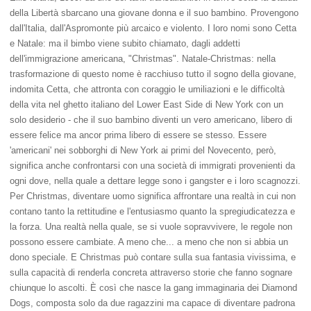
della Libertà sbarcano una giovane donna e il suo bambino. Provengono
dall'Italia, dall'Aspromonte più arcaico e violento. I loro nomi sono Cetta
e Natale: ma il bimbo viene subito chiamato, dagli addetti
dell'immigrazione americana, "Christmas". Natale-Christmas: nella
trasformazione di questo nome è racchiuso tutto il sogno della giovane,
indomita Cetta, che attronta con coraggio le umiliazioni e le difficoltà
della vita nel ghetto italiano del Lower East Side di New York con un
solo desiderio - che il suo bambino diventi un vero americano, libero di
essere felice ma ancor prima libero di essere se stesso. Essere
'americani' nei sobborghi di New York ai primi del Novecento, però,
significa anche confrontarsi con una società di immigrati provenienti da
ogni dove, nella quale a dettare legge sono i gangster e i loro scagnozzi.
Per Christmas, diventare uomo significa affrontare una realtà in cui non
contano tanto la rettitudine e l'entusiasmo quanto la spregiudicatezza e
la forza. Una realtà nella quale, se si vuole sopravvivere, le regole non
possono essere cambiate. A meno che... a meno che non si abbia un
dono speciale. E Christmas può contare sulla sua fantasia vivissima, e
sulla capacità di renderla concreta attraverso storie che fanno sognare
chiunque lo ascolti. È così che nasce la gang immaginaria dei Diamond
Dogs, composta solo da due ragazzini ma capace di diventare padrona