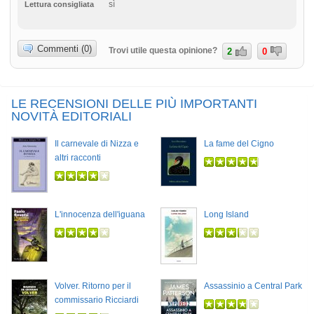
sì
Lettura consigliata
Commenti (0)
Trovi utile questa opinione?
2
0
LE RECENSIONI DELLE PIÙ IMPORTANTI
NOVITÀ EDITORIALI
Il carnevale di Nizza e
La fame del Cigno
altri racconti
L'innocenza dell'iguana
Long Island
Volver. Ritorno per il
Assassinio a Central Park
commissario Ricciardi