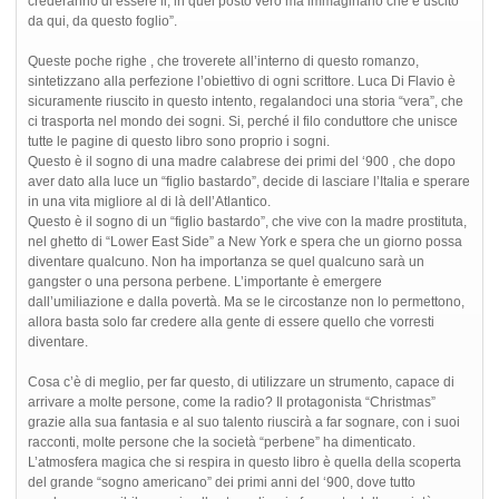
crederanno di essere li, in quel posto vero ma immaginario che è uscito
da qui, da questo foglio”.
Queste poche righe , che troverete all’interno di questo romanzo,
sintetizzano alla perfezione l’obiettivo di ogni scrittore. Luca Di Flavio è
sicuramente riuscito in questo intento, regalandoci una storia “vera”, che
ci trasporta nel mondo dei sogni. Si, perché il filo conduttore che unisce
tutte le pagine di questo libro sono proprio i sogni.
Questo è il sogno di una madre calabrese dei primi del ‘900 , che dopo
aver dato alla luce un “figlio bastardo”, decide di lasciare l’Italia e sperare
in una vita migliore al di là dell’Atlantico.
Questo è il sogno di un “figlio bastardo”, che vive con la madre prostituta,
nel ghetto di “Lower East Side” a New York e spera che un giorno possa
diventare qualcuno. Non ha importanza se quel qualcuno sarà un
gangster o una persona perbene. L’importante è emergere
dall’umiliazione e dalla povertà. Ma se le circostanze non lo permettono,
allora basta solo far credere alla gente di essere quello che vorresti
diventare.
Cosa c’è di meglio, per far questo, di utilizzare un strumento, capace di
arrivare a molte persone, come la radio? Il protagonista “Christmas”
grazie alla sua fantasia e al suo talento riuscirà a far sognare, con i suoi
racconti, molte persone che la società “perbene” ha dimenticato.
L’atmosfera magica che si respira in questo libro è quella della scoperta
del grande “sogno americano” dei primi anni del ‘900, dove tutto