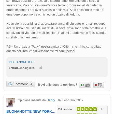
sembrava possibile, grazie allo straordinario fermento della società
americana. Ma anche in quest’epoca le condizioni sociali di partenza
erano importanti per aver successo nella vita. Solo pochi riuscirono ad
emergere dopo molti sacrifici ed un pizzico di fortuna.
Ho avuto la possibilità di apprezzare ancor di più questo romanzo, dopo
aver visitato il “museo del mare” di Genova, dove sono state ricostruite le
condizioni di viaggio di molti immigrati italiani proprio verso Ellis Island a
cui il libro fa riferimento.
P.S – Un grazie a “Patty”, nostra amica di Qlibri, che mi ha consigliato
questo bel libro, che diversamente mi sarei perso!
INDICAZIONI UTILI
sì
Lettura consigliata
Commenti (4)
Trovi utile questa opinione?
17
0
Opinione inserita da
Henry
09 Febbraio, 2012
Voto medio
5.0
BUONANOTTE NEW YORK…