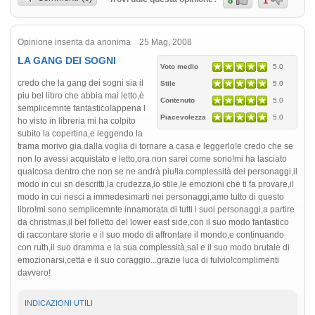
8
1
Opinione inserita da anonima 25 Mag, 2008
LA GANG DEI SOGNI
Voto medio
5.0
credo che la gang dei sogni sia il
Stile
5.0
piu bel libro che abbia mai letto,è
Contenuto
5.0
semplicemnte fantastico!appena l
Piacevolezza
5.0
ho visto in libreria mi ha colpito
subito la copertina,e leggendo la
trama morivo gia dalla voglia di tornare a casa e leggerlo!e credo che se
non lo avessi acquistato e letto,ora non sarei come sono!mi ha lasciato
qualcosa dentro che non se ne andrà piu!la complessità dei personaggi,il
modo in cui sn descritti,la crudezza,lo stile,le emozioni che ti fa provare,il
modo in cui riesci a immedesimarti nei personaggi,amo tutto di questo
libro!mi sono semplicemnte innamorata di tutti i suoi personaggi,a partire
da christmas,il bel folletto del lower east side,con il suo modo fantastico
di raccontare storie e il suo modo di affrontare il mondo,e continuando
con ruth,il suo dramma e la sua complessità,sal e il suo modo brutale di
emozionarsi,cetta e il suo coraggio...grazie luca di fulvio!complimenti
davvero!
INDICAZIONI UTILI