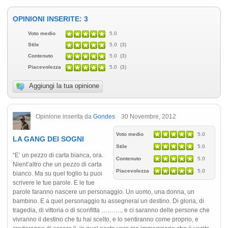
OPINIONI INSERITE: 3
Voto medio
5.0
Stile
5.0 (3)
Contenuto
5.0 (3)
Piacevolezza
5.0 (3)
Aggiungi la tua opinione
Opinione inserita da
Gondes
30 Novembre, 2012
Voto medio
5.0
LA GANG DEI SOGNI
Stile
5.0
“E’ un pezzo di carta bianca, ora.
Contenuto
5.0
Nient’altro che un pezzo di carta
Piacevolezza
5.0
bianco. Ma su quel foglio tu puoi
scrivere le tue parole. E le tue
parole faranno nascere un personaggio. Un uomo, una donna, un
bambino. E a quel personaggio tu assegnerai un destino. Di gloria, di
tragedia, di vittoria o di sconfitta ………., e ci saranno delle persone che
vivranno il destino che tu hai scelto, e lo sentiranno come proprio, e