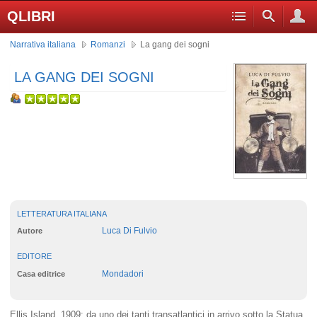
QLIBRI
Narrativa italiana
Romanzi
La gang dei sogni
LA GANG DEI SOGNI
LETTERATURA ITALIANA
Luca Di Fulvio
Autore
EDITORE
Mondadori
Casa editrice
Ellis Island, 1909: da uno dei tanti transatlantici in arrivo sotto la Statua