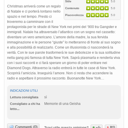
Stile
5.0
Christmas arriverà come un regalo
Contenuto
5.0
di Natale e ci porterà lontano nello
Piacevolezza
5.0
spazio e nel tempo. Presto ci
troveremo a camminare con il
protagonista per le strade di New York nei primi del ‘900 tra Gangster e
immigrati. Natale ha attraversato l’atlantico con un sogno nel cassetto:
diventare un vero americano. L’amore della madre, la sua fervida
immaginazione e le persone “giuste” lo metteranno di fronte al suo sogno
e alla possibilità di realizzarlo. Come un illusionista ci nasconderà la
verità. Con le sue parole trasformerà le sue debolezze e la sua solitudine
nella gang più famosa di tutta New York. Saprà plasmarla e renderla viva
con i suoi racconti e ci farà sperare un giorno di poter entrare nei
Diamond Dogs. Attraverso la radio entrerà in tutte le case di New York.
Scoprirà l’amicizia. Inseguirà l’amore. Non ci resta che accendere la
radio e aspettare il prossimo racconto. Buonanotte New York…
INDICAZIONI UTILI
sì
Lettura consigliata
Memorie di una Geisha
Consigliato a chi ha
letto...
Commenti (0)
Trovi utile questa opinione?