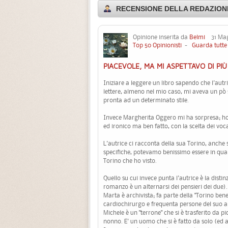
RECENSIONE DELLA REDAZIONE
Opinione inserita da
Belmi
31 Mag
Top 50 Opinionisti
-
Guarda tutte 
PIACEVOLE, MA MI ASPETTAVO DI PIÙ
Iniziare a leggere un libro sapendo che l'autr
lettere, almeno nel mio caso, mi aveva un pò
pronta ad un determinato stile.
Invece Margherita Oggero mi ha sorpresa; ho t
ed ironico ma ben fatto, con la scelta dei vo
L'autrice ci racconta della sua Torino, anche
specifiche, potevamo benissimo essere in qual
Torino che ho visto.
Quello su cui invece punta l'autrice è la distin
romanzo è un alternarsi dei pensieri dei due).
Marta è archivista; fa parte della "Torino be
cardiochirurgo e frequenta persone del suo 
Michele è un "terrone" che si è trasferito da p
nonno. E' un uomo che si è fatto da solo (ed 