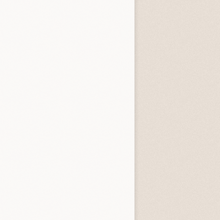
sveglio a Parigi
La collega tatuata
egoria:
Romanzi
Categoria:
Gialli, Thriller, Horror
2.5 (
2
)
3.3 (
1
)