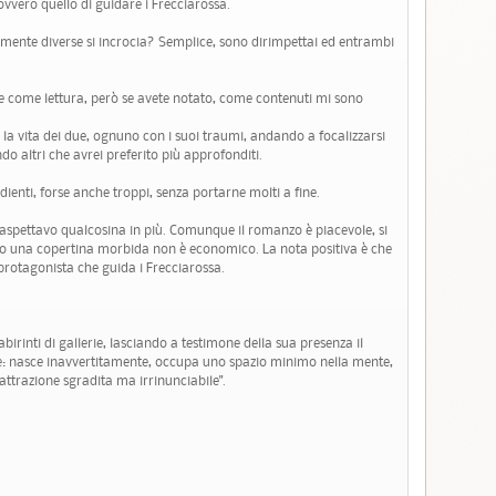
ovvero quello di guidare i Frecciarossa.
lmente diverse si incrocia? Semplice, sono dirimpettai ed entrambi
 come lettura, però se avete notato, come contenuti mi sono
 la vita dei due, ognuno con i suoi traumi, andando a focalizzarsi
do altri che avrei preferito più approfonditi.
dienti, forse anche troppi, senza portarne molti a fine.
aspettavo qualcosina in più. Comunque il romanzo è piacevole, si
do una copertina morbida non è economico. La nota positiva è che
 protagonista che guida i Frecciarossa.
labirinti di gallerie, lasciando a testimone della sua presenza il
ne: nasce inavvertitamente, occupa uno spazio minimo nella mente,
 attrazione sgradita ma irrinunciabile".