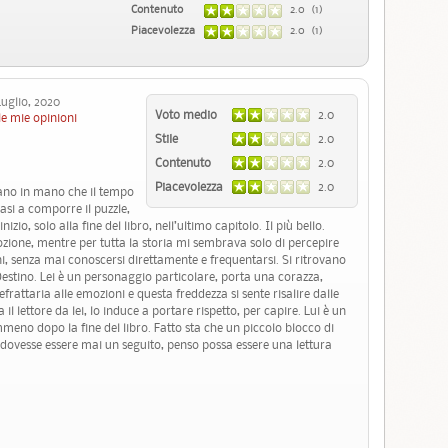
Contenuto
2.0 (1)
Piacevolezza
2.0 (1)
glio, 2020
Voto medio
2.0
le mie opinioni
Stile
2.0
Contenuto
2.0
Piacevolezza
2.0
mano in mano che il tempo
 quasi a comporre il puzzle,
izio, solo alla fine del libro, nell’ultimo capitolo. Il più bello.
zione, mentre per tutta la storia mi sembrava solo di percepire
i, senza mai conoscersi direttamente e frequentarsi. Si ritrovano
 Destino. Lei è un personaggio particolare, porta una corazza,
efrattaria alle emozioni e questa freddezza si sente risalire dalle
 lettore da lei, lo induce a portare rispetto, per capire. Lui è un
no dopo la fine del libro. Fatto sta che un piccolo blocco di
e ci dovesse essere mai un seguito, penso possa essere una lettura