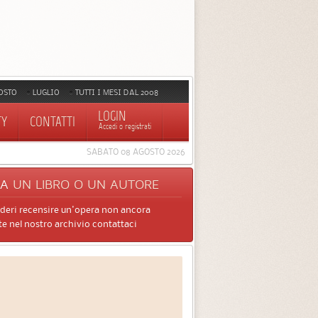
OSTO
LUGLIO
TUTTI I MESI DAL 2008
LOGIN
TY
CONTATTI
Accedi o registrati
SABATO 08 AGOSTO 2026
CA
UN LIBRO O UN AUTORE
ideri recensire un'opera non ancora
e nel nostro archivio contattaci