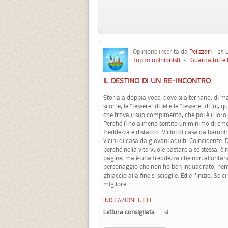
Opinione inserita da
Pelizzari
25 Lu
Top 10 opinionisti
-
Guarda tutte 
IL DESTINO DI UN RE-INCONTRO
Storia a doppia voce, dove si alternano, di 
scorre, le “tessere” di lei e le “tessere” di lui,
che trova il suo compimento, che poi è il loro in
Perché lì ho almeno sentito un minimo di emo
freddezza e distacco. Vicini di casa da bambin
vicini di casa da giovani adulti. Coincidenze.
perché nella vita vuole bastare a se stessa, è r
pagine, ma è una freddezza che non allontana il
personaggio che non ho ben inquadrato, nemme
ghiaccio alla fine si scioglie. Ed è l’inizio. S
migliore.
INDICAZIONI UTILI
Lettura consigliata
sì