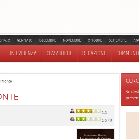
BRAIO
GENNAIO
DICEMBRE
NOVEMBRE
OTTOBRE
SETTEMBRE
AG
IN EVIDENZA
CLASSIFICHE
REDAZIONE
COMMUNI
CER
 fronte
Se des
ONTE
present
3.3
2.0
(
1
)