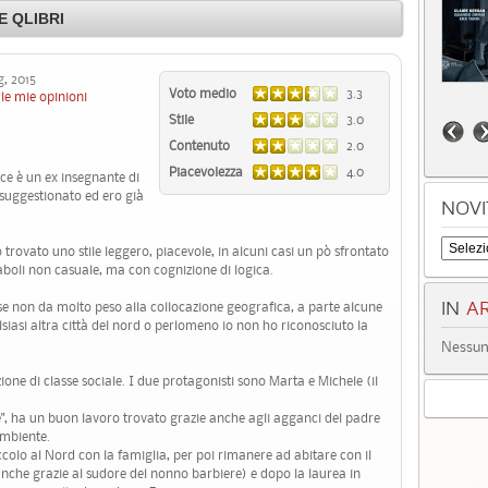
 QLIBRI
, 2015
Voto medio
3.3
le mie opinioni
Stile
3.0
Contenuto
2.0
Piacevolezza
4.0
ice è un ex insegnante di
 suggestionato ed ero già
NOVI
rovato uno stile leggero, piacevole, in alcuni casi un pò sfrontato
caboli non casuale, ma con cognizione di logica.
 se non da molto peso alla collocazione geografica, a parte alcune
IN
AR
siasi altra città del nord o perlomeno io non ho riconosciuto la
Nessun 
zione di classe sociale. I due protagonisti sono Marta e Michele (il
ne", ha un buon lavoro trovato grazie anche agli agganci del padre
ambiente.
iccolo al Nord con la famiglia, per poi rimanere ad abitare con il
anche grazie al sudore del nonno barbiere) e dopo la laurea in