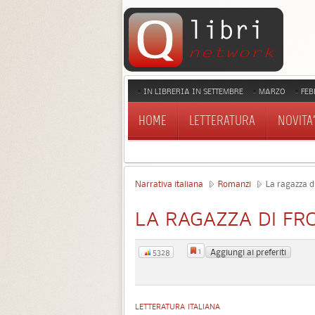
IN LIBRERIA IN SETTEMBRE
MARZO
FEB
HOME
LETTERATURA
NOVITA'
Narrativa italiana
Romanzi
La ragazza di
LA RAGAZZA DI FR
1
Aggiungi ai preferiti
5328
LETTERATURA ITALIANA