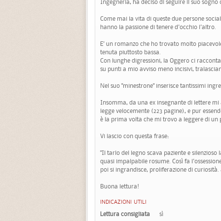
Ingegneria, ha deciso di seguire il suo sogno 
Come mai la vita di queste due persone socia
hanno la passione di tenere d'occhio l'altro.
E' un romanzo che ho trovato molto piacevole
tenuta piuttosto bassa.
Con lunghe digressioni, la Oggero ci racconta
su punti a mio avviso meno incisivi, tralascian
Nel suo "minestrone" inserisce tantissimi ingre
Insomma, da una ex insegnante di lettere mi 
legge velocemente (223 pagine), e pur essen
è la prima volta che mi trovo a leggere di un
Vi lascio con questa frase:
"Il tarlo del legno scava paziente e silenzioso 
quasi impalpabile rosume. Così fa l'ossessio
poi si ingrandisce, proliferazione di curiosità.
Buona lettura!
INDICAZIONI UTILI
Lettura consigliata
sì