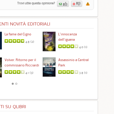
Trovi utile questa opinione?
12
0
NTI NOVITÀ EDITORIALI
La fame del Cigno
L'innocenza
Id
dell'iguana
4.8 (
2
)
4.0 (
1
)
Ta
Volver. Ritorno per il
Assassinio a Central
commissario Ricciardi
Park
4.1 (
3
)
3.8 (
1
)
I SU QLIBRI