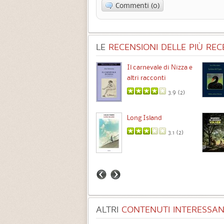
Commenti (0)
LE
RECENSIONI DELLE PIÙ RECE
Chimere
Il carnevale di Nizza e
altri racconti
3.5 (
1
)
3.9 (
2
)
Intermezzo
Long Island
3.7 (
3
)
3.1 (
2
)
ALTRI
CONTENUTI INTERESSANT