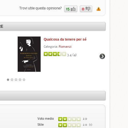
Trovi utile questa opinione?
15
0
RE
Qualcosa da tenere per sé
Ri
Categoria:
Romanzi
Cat
3.4 (
4
)
Voto medio
2.0
Stile
2.0 (1)