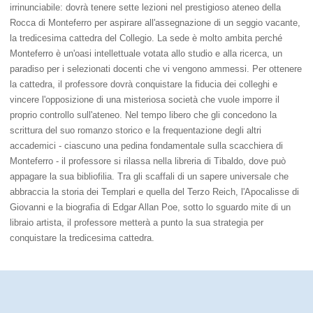
irrinunciabile: dovrà tenere sette lezioni nel prestigioso ateneo della
Rocca di Monteferro per aspirare all'assegnazione di un seggio vacante,
la tredicesima cattedra del Collegio. La sede è molto ambita perché
Monteferro è un'oasi intellettuale votata allo studio e alla ricerca, un
paradiso per i selezionati docenti che vi vengono ammessi. Per ottenere
la cattedra, il professore dovrà conquistare la fiducia dei colleghi e
vincere l'opposizione di una misteriosa società che vuole imporre il
proprio controllo sull'ateneo. Nel tempo libero che gli concedono la
scrittura del suo romanzo storico e la frequentazione degli altri
accademici - ciascuno una pedina fondamentale sulla scacchiera di
Monteferro - il professore si rilassa nella libreria di Tibaldo, dove può
appagare la sua bibliofilia. Tra gli scaffali di un sapere universale che
abbraccia la storia dei Templari e quella del Terzo Reich, l'Apocalisse di
Giovanni e la biografia di Edgar Allan Poe, sotto lo sguardo mite di un
libraio artista, il professore metterà a punto la sua strategia per
conquistare la tredicesima cattedra.